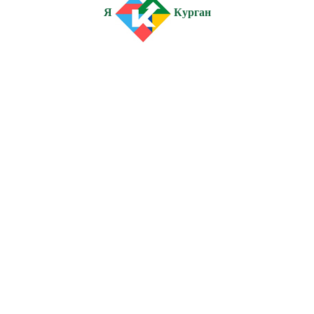
Я
Курган