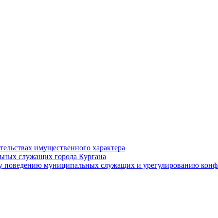
ательствах имущественного характера
ьных служащих города Кургана
у поведению муниципальных служащих и урегулированию конфл