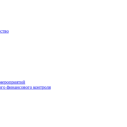
ество
 мероприятий
го финансового контроля