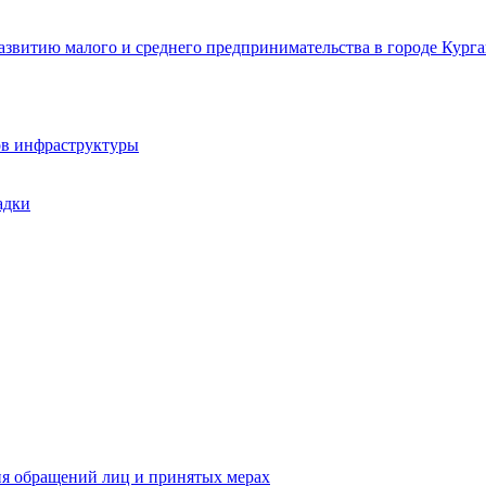
звитию малого и среднего предпринимательства в городе Курга
ов инфраструктуры
адки
ия обращений лиц и принятых мерах