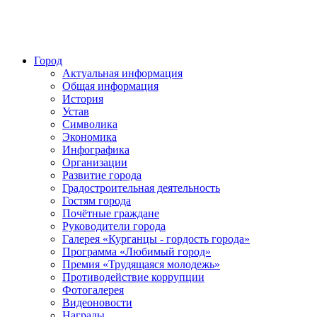
Город
Актуальная информация
Общая информация
История
Устав
Символика
Экономика
Инфографика
Организации
Развитие города
Градостроительная деятельность
Гостям города
Почётные граждане
Руководители города
Галерея «Курганцы - гордость города»
Программа «Любимый город»
Премия «Трудящаяся молодежь»
Противодействие коррупции
Фотогалерея
Видеоновости
Награды