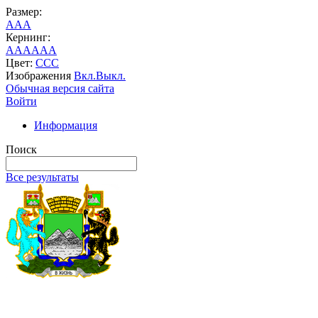
Размер:
A
A
A
Кернинг:
AA
AA
AA
Цвет:
C
C
C
Изображения
Вкл.
Выкл.
Обычная версия сайта
Войти
Информация
Поиск
Все результаты