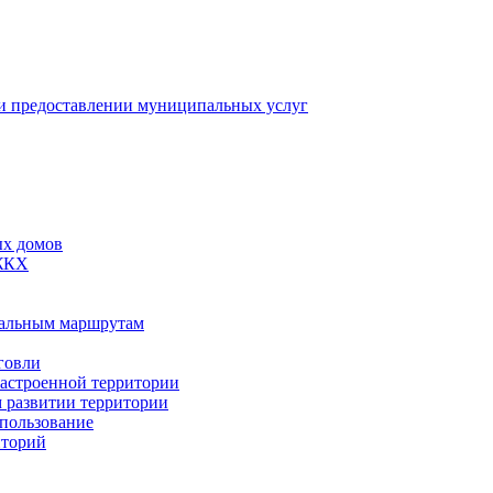
 предоставлении муниципальных услуг
ых домов
 ЖКХ
пальным маршрутам
говли
застроенной территории
м развитии территории
спользование
иторий