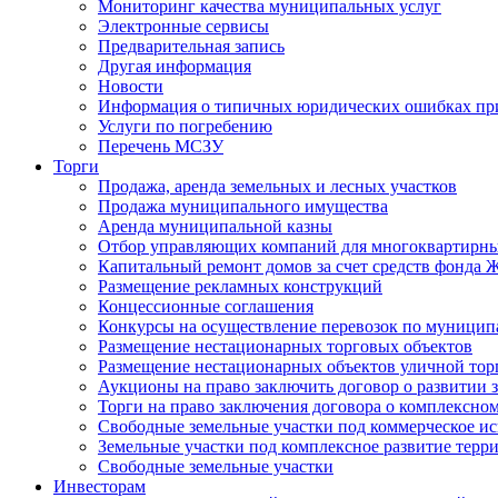
Мониторинг качества муниципальных услуг
Электронные сервисы
Предварительная запись
Другая информация
Новости
Информация о типичных юридических ошибках при
Услуги по погребению
Перечень МСЗУ
Торги
Продажа, аренда земельных и лесных участков
Продажа муниципального имущества
Аренда муниципальной казны
Отбор управляющих компаний для многоквартирн
Капитальный ремонт домов за счет средств фонда
Размещение рекламных конструкций
Концессионные соглашения
Конкурсы на осуществление перевозок по муници
Размещение нестационарных торговых объектов
Размещение нестационарных объектов уличной тор
Аукционы на право заключить договор о развитии 
Торги на право заключения договора о комплексно
Свободные земельные участки под коммерческое и
Земельные участки под комплексное развитие терр
Свободные земельные участки
Инвесторам