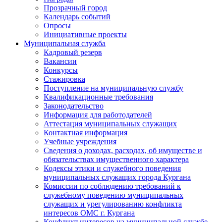
Прозрачный город
Календарь событий
Опросы
Инициативные проекты
Муниципальная служба
Кадровый резерв
Вакансии
Конкурсы
Стажировка
Поступление на муниципальную службу
Квалификационные требования
Законодательство
Информация для работодателей
Аттестация муниципальных служащих
Контактная информация
Учебные учреждения
Сведения о доходах, расходах, об имуществе и
обязательствах имущественного характера
Кодексы этики и служебного поведения
муниципальных служащих города Кургана
Комиссии по соблюдению требований к
служебному поведению муниципальных
служащих и урегулированию конфликта
интересов ОМС г. Кургана
Конфликт интересов на муниципальной службе