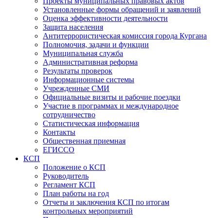
Проекты муниципальных правовых актов
Установленные формы обращений и заявлений
Оценка эффективности деятельности
Защита населения
Антитеррористическая комиссия города Кургана
Полномочия, задачи и функции
Муниципальная служба
Административная реформа
Результаты проверок
Информационные системы
Учрежденные СМИ
Официальные визиты и рабочие поездки
Участие в программах и международное
сотрудничество
Статистическая информация
Контакты
Общественная приемная
ЕГИССО
КСП
Положение о КСП
Руководитель
Регламент КСП
План работы на год
Отчеты и заключения КСП по итогам
контрольных мероприятий