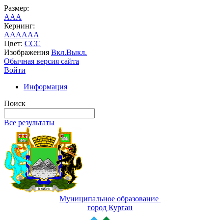
Размер:
A
A
A
Кернинг:
AA
AA
AA
Цвет:
C
C
C
Изображения
Вкл.
Выкл.
Обычная версия сайта
Войти
Информация
Поиск
Все результаты
Муниципальное образование
город Курган