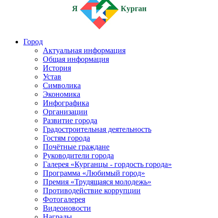
Я
Курган
Город
Актуальная информация
Общая информация
История
Устав
Символика
Экономика
Инфографика
Организации
Развитие города
Градостроительная деятельность
Гостям города
Почётные граждане
Руководители города
Галерея «Курганцы - гордость города»
Программа «Любимый город»
Премия «Трудящаяся молодежь»
Противодействие коррупции
Фотогалерея
Видеоновости
Награды