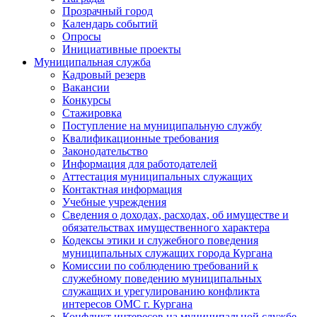
Прозрачный город
Календарь событий
Опросы
Инициативные проекты
Муниципальная служба
Кадровый резерв
Вакансии
Конкурсы
Стажировка
Поступление на муниципальную службу
Квалификационные требования
Законодательство
Информация для работодателей
Аттестация муниципальных служащих
Контактная информация
Учебные учреждения
Сведения о доходах, расходах, об имуществе и
обязательствах имущественного характера
Кодексы этики и служебного поведения
муниципальных служащих города Кургана
Комиссии по соблюдению требований к
служебному поведению муниципальных
служащих и урегулированию конфликта
интересов ОМС г. Кургана
Конфликт интересов на муниципальной службе