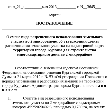
от «_21_»_________мая 2013__________ г. N__3645___
Курган
ПОСТАНОВЛЕНИЕ
О смене вида разрешенного использования земельного
участка во 2 микрорайоне, об утверждении схемы
расположения земельного участка на кадастровой карте
территории города Кургана
для строительства
многокв
артирного дома во 2 микрорайоне
В соответствии с Земельным кодексом Российской
Федерации, на основании решения Курганской городской
Думы от 21 марта 2012 г. № 53 «Об утверждении Положения о
порядке управления и распоряжения землями на территории
города Кургана», Администрация города Кургана
п о с т а н о
в л я е т:
Считать вид разрешенного использования
земельного участка во 2 микрорайоне с кадастровым
номером 45:25:020402:3, площадью 0,1789 га, на землях