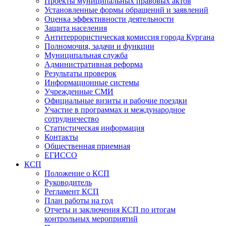
Проекты муниципальных правовых актов
Установленные формы обращений и заявлений
Оценка эффективности деятельности
Защита населения
Антитеррористическая комиссия города Кургана
Полномочия, задачи и функции
Муниципальная служба
Административная реформа
Результаты проверок
Информационные системы
Учрежденные СМИ
Официальные визиты и рабочие поездки
Участие в программах и международное
сотрудничество
Статистическая информация
Контакты
Общественная приемная
ЕГИССО
КСП
Положение о КСП
Руководитель
Регламент КСП
План работы на год
Отчеты и заключения КСП по итогам
контрольных мероприятий