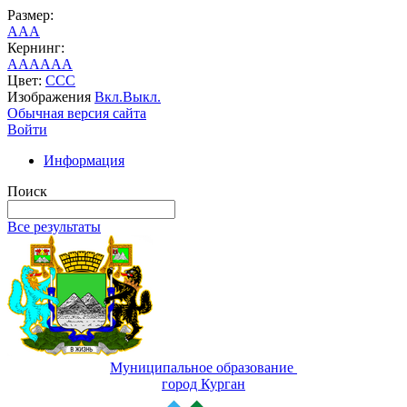
Размер:
A
A
A
Кернинг:
AA
AA
AA
Цвет:
C
C
C
Изображения
Вкл.
Выкл.
Обычная версия сайта
Войти
Информация
Поиск
Все результаты
Муниципальное образование
город Курган