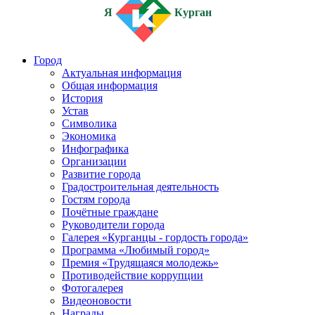
Я
Курган
Город
Актуальная информация
Общая информация
История
Устав
Символика
Экономика
Инфографика
Организации
Развитие города
Градостроительная деятельность
Гостям города
Почётные граждане
Руководители города
Галерея «Курганцы - гордость города»
Программа «Любимый город»
Премия «Трудящаяся молодежь»
Противодействие коррупции
Фотогалерея
Видеоновости
Награды