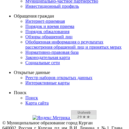
Муниципально-частное партнерство
Инвестиционный профиль
Обращения граждан
Интернет-приемная
Порядок и время приема
Порядок обжалования
Обзоры обращений лиц
Обобщенная информация о результатах
рассмотрения обращений лиц и принятых мерах
Нормативно-правовая база
Законодательная карта
Социальные сети
Открытые данные
Реестр наборов открытых данных
Интерактивные карты
Поиск
Поиск
Карта сайта
© Муниципальное образование город Курган
640002, Россия, г. Курган, пл. им. В.И. Ленина, д. № 1, Глава