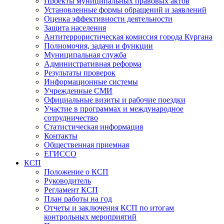
Проекты муниципальных правовых актов
Установленные формы обращений и заявлений
Оценка эффективности деятельности
Защита населения
Антитеррористическая комиссия города Кургана
Полномочия, задачи и функции
Муниципальная служба
Административная реформа
Результаты проверок
Информационные системы
Учрежденные СМИ
Официальные визиты и рабочие поездки
Участие в программах и международное
сотрудничество
Статистическая информация
Контакты
Общественная приемная
ЕГИССО
КСП
Положение о КСП
Руководитель
Регламент КСП
План работы на год
Отчеты и заключения КСП по итогам
контрольных мероприятий