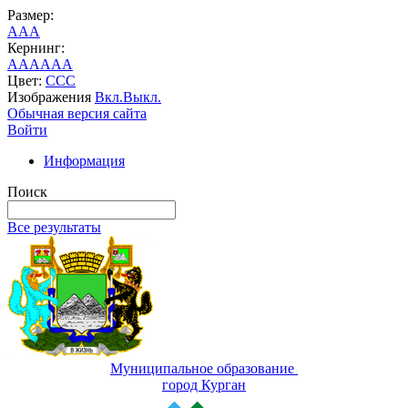
Размер:
A
A
A
Кернинг:
AA
AA
AA
Цвет:
C
C
C
Изображения
Вкл.
Выкл.
Обычная версия сайта
Войти
Информация
Поиск
Все результаты
Муниципальное образование
город Курган