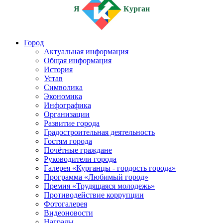
Я
Курган
Город
Актуальная информация
Общая информация
История
Устав
Символика
Экономика
Инфографика
Организации
Развитие города
Градостроительная деятельность
Гостям города
Почётные граждане
Руководители города
Галерея «Курганцы - гордость города»
Программа «Любимый город»
Премия «Трудящаяся молодежь»
Противодействие коррупции
Фотогалерея
Видеоновости
Награды