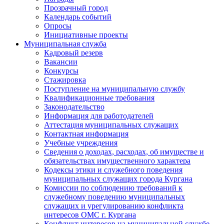
Прозрачный город
Календарь событий
Опросы
Инициативные проекты
Муниципальная служба
Кадровый резерв
Вакансии
Конкурсы
Стажировка
Поступление на муниципальную службу
Квалификационные требования
Законодательство
Информация для работодателей
Аттестация муниципальных служащих
Контактная информация
Учебные учреждения
Сведения о доходах, расходах, об имуществе и
обязательствах имущественного характера
Кодексы этики и служебного поведения
муниципальных служащих города Кургана
Комиссии по соблюдению требований к
служебному поведению муниципальных
служащих и урегулированию конфликта
интересов ОМС г. Кургана
Конфликт интересов на муниципальной службе