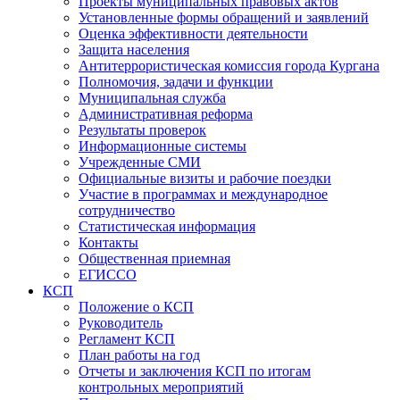
Проекты муниципальных правовых актов
Установленные формы обращений и заявлений
Оценка эффективности деятельности
Защита населения
Антитеррористическая комиссия города Кургана
Полномочия, задачи и функции
Муниципальная служба
Административная реформа
Результаты проверок
Информационные системы
Учрежденные СМИ
Официальные визиты и рабочие поездки
Участие в программах и международное
сотрудничество
Статистическая информация
Контакты
Общественная приемная
ЕГИССО
КСП
Положение о КСП
Руководитель
Регламент КСП
План работы на год
Отчеты и заключения КСП по итогам
контрольных мероприятий