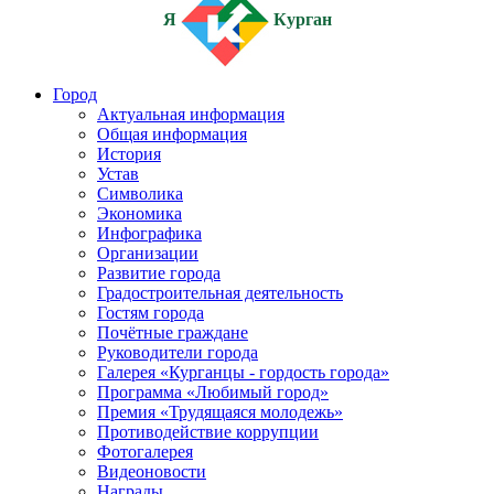
Я
Курган
Город
Актуальная информация
Общая информация
История
Устав
Символика
Экономика
Инфографика
Организации
Развитие города
Градостроительная деятельность
Гостям города
Почётные граждане
Руководители города
Галерея «Курганцы - гордость города»
Программа «Любимый город»
Премия «Трудящаяся молодежь»
Противодействие коррупции
Фотогалерея
Видеоновости
Награды