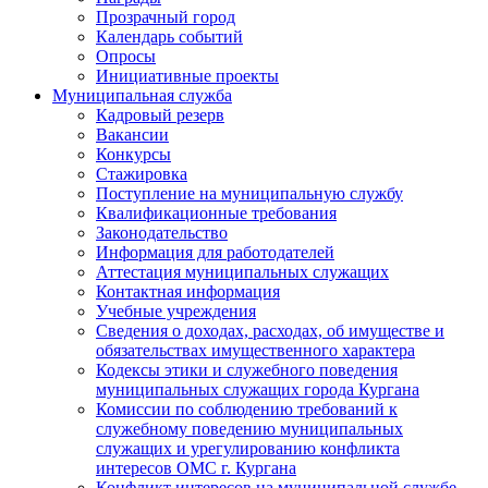
Прозрачный город
Календарь событий
Опросы
Инициативные проекты
Муниципальная служба
Кадровый резерв
Вакансии
Конкурсы
Стажировка
Поступление на муниципальную службу
Квалификационные требования
Законодательство
Информация для работодателей
Аттестация муниципальных служащих
Контактная информация
Учебные учреждения
Сведения о доходах, расходах, об имуществе и
обязательствах имущественного характера
Кодексы этики и служебного поведения
муниципальных служащих города Кургана
Комиссии по соблюдению требований к
служебному поведению муниципальных
служащих и урегулированию конфликта
интересов ОМС г. Кургана
Конфликт интересов на муниципальной службе