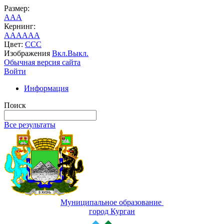
Размер:
A
A
A
Кернинг:
AA
AA
AA
Цвет:
C
C
C
Изображения
Вкл.
Выкл.
Обычная версия сайта
Войти
Информация
Поиск
Все результаты
Муниципальное образование
город Курган