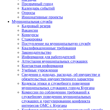
Прозрачный город
Календарь событий
Опросы
Инициативные проекты
Муниципальная служба
Кадровый резерв
Вакансии
Конкурсы
Стажировка
Поступление на муниципальную службу
Квалификационные требования
Законодательство
Информация для работодателей
Аттестация муниципальных служащих
Контактная информация
Учебные учреждения
Сведения о доходах, расходах, об имуществе и
обязательствах имущественного характера
Кодексы этики и служебного поведения
муниципальных служащих города Кургана
Комиссии по соблюдению требований к
служебному поведению муниципальных
служащих и урегулированию конфликта
интересов ОМС г. Кургана
Конфликт интересов на муниципальной службе