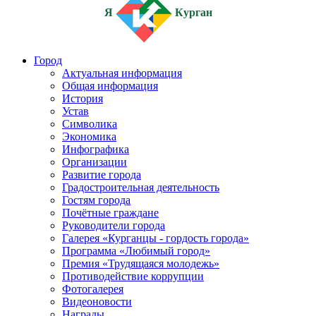
Я
Курган
Город
Актуальная информация
Общая информация
История
Устав
Символика
Экономика
Инфографика
Организации
Развитие города
Градостроительная деятельность
Гостям города
Почётные граждане
Руководители города
Галерея «Курганцы - гордость города»
Программа «Любимый город»
Премия «Трудящаяся молодежь»
Противодействие коррупции
Фотогалерея
Видеоновости
Награды