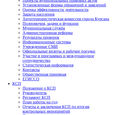
Проекты муниципальных правовых актов
Установленные формы обращений и заявлений
Оценка эффективности деятельности
Защита населения
Антитеррористическая комиссия города Кургана
Полномочия, задачи и функции
Муниципальная служба
Административная реформа
Результаты проверок
Информационные системы
Учрежденные СМИ
Официальные визиты и рабочие поездки
Участие в программах и международное
сотрудничество
Статистическая информация
Контакты
Общественная приемная
ЕГИССО
КСП
Положение о КСП
Руководитель
Регламент КСП
План работы на год
Отчеты и заключения КСП по итогам
контрольных мероприятий