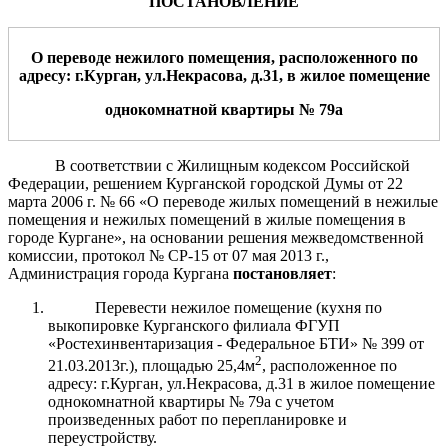
ПОСТАНОВЛЕНИЕ
О переводе нежил
ого
помещени
я
, расположенн
ого
по
адресу: г.Курган, ул.
Некрасова
, д.
31
,
в жилое помещение
одно
комнатной квартиры
№
79а
В соответствии с Жилищным кодексом Российской
Федерации, решением Курганской городской Думы от 22
марта 2006 г. № 66 «О переводе жилых помещений в нежилые
помещения и нежилых помещений в жилые помещения в
городе Кургане», на основании решения межведомственной
комиссии, протокол № СР-15 от 07 мая 2013 г.,
Администрация города Кургана
постановляет
:
Перевести нежилое помещение (кухня по
выкопировке Курганского филиала ФГУП
«Ростехинвентаризация - Федеральное БТИ» № 399 от
2
21.03.2013г.), площадью 25,4м
, расположенное по
адресу: г.Курган, ул.Некрасова, д.31 в жилое помещение
однокомнатной квартиры № 79а с учетом
произведенных работ по перепланировке и
переустройству.