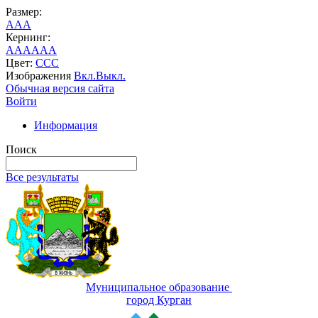
Размер:
A
A
A
Кернинг:
AA
AA
AA
Цвет:
C
C
C
Изображения
Вкл.
Выкл.
Обычная версия сайта
Войти
Информация
Поиск
Все результаты
Муниципальное образование
город Курган