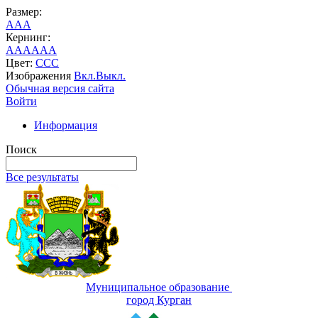
Размер:
A
A
A
Кернинг:
AA
AA
AA
Цвет:
C
C
C
Изображения
Вкл.
Выкл.
Обычная версия сайта
Войти
Информация
Поиск
Все результаты
Муниципальное образование
город Курган