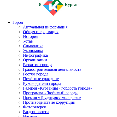
Я
Курган
Город
Актуальная информация
Общая информация
История
Устав
Символика
Экономика
Инфографика
Организации
Развитие города
Градостроительная деятельность
Гостям города
Почётные граждане
Руководители города
Галерея «Курганцы - гордость города»
Программа «Любимый город»
Премия «Трудящаяся молодежь»
Противодействие коррупции
Фотогалерея
Видеоновости
Награды