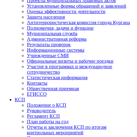
Проекты муниципальных правовых актов
Установленные формы обращений и заявлений
Оценка эффективности деятельности
Защита населения
Антитеррористическая комиссия города Кургана
Полномочия, задачи и функции
Муниципальная служба
Административная реформа
Результаты проверок
Информационные системы
Учрежденные СМИ
Официальные визиты и рабочие поездки
Участие в программах и международное
сотрудничество
Статистическая информация
Контакты
Общественная приемная
ЕГИССО
КСП
Положение о КСП
Руководитель
Регламент КСП
План работы на год
Отчеты и заключения КСП по итогам
контрольных мероприятий