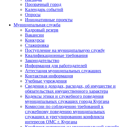
Прозрачный город
Календарь событий
Опросы
Инициативные проекты
Муниципальная служба
Кадровый резерв
Вакансии
Конкурсы
Стажировка
Поступление на муниципальную службу
Квалификационные требования
Законодательство
Информация для работодателей
Аттестация муниципальных служащих
Контактная информация
Учебные учреждения
Сведения о доходах, расходах, об имуществе и
обязательствах имущественного характера
Кодексы этики и служебного поведения
муниципальных служащих города Кургана
Комиссии по соблюдению требований к
служебному поведению муниципальных
служащих и урегулированию конфликта
интересов ОМС г. Кургана
Конфликт интересов на муниципальной службе