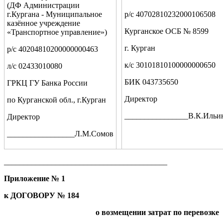
(ДФ Администрации
г.Кургана - Муниципальное
р/с 40702810232000106508
казённое учреждение
Курганское ОСБ № 8599
«Транспортное управление»)
г. Курган
р/с 40204810200000000463
к/с 30101810100000000650
л/с 02433010080
БИК 043735650
ГРКЦ ГУ Банка России
Директор
по Курганской обл., г.Курган
________________В.К.Ильи
Директор
_________________Л.М.Сомов
_________________________________________
Приложение № 1
к ДОГОВОРУ № 184
о возмещении затрат по перевозке