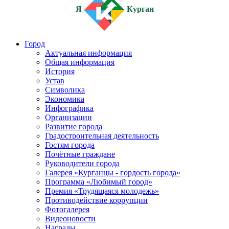
Я
Курган
Город
Актуальная информация
Общая информация
История
Устав
Символика
Экономика
Инфографика
Организации
Развитие города
Градостроительная деятельность
Гостям города
Почётные граждане
Руководители города
Галерея «Курганцы - гордость города»
Программа «Любимый город»
Премия «Трудящаяся молодежь»
Противодействие коррупции
Фотогалерея
Видеоновости
Награды