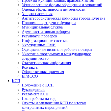
Проекты муниципальных правовых актов
Установленные формы обращений и заявлений
Оценка эффективности деятельности
Защита населения
Антитеррористическая комиссия города Кургана
Полномочия, задачи и функции
Муниципальная служба
Административная реформа
Результаты проверок
Информационные системы
Учрежденные СМИ
Официальные визиты и рабочие поездки
Участие в программах и международное
сотрудничество
Статистическая информация
Контакты
Общественная приемная
ЕГИССО
КСП
Положение о КСП
Руководитель
Регламент КСП
План работы на год
Отчеты и заключения КСП по итогам
контрольных мероприятий