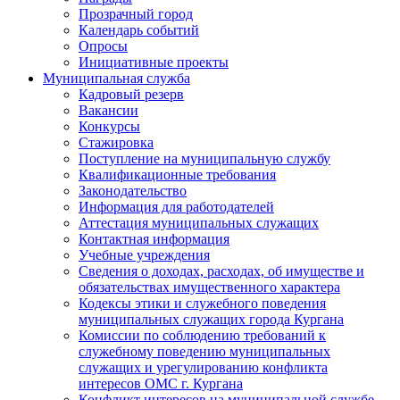
Прозрачный город
Календарь событий
Опросы
Инициативные проекты
Муниципальная служба
Кадровый резерв
Вакансии
Конкурсы
Стажировка
Поступление на муниципальную службу
Квалификационные требования
Законодательство
Информация для работодателей
Аттестация муниципальных служащих
Контактная информация
Учебные учреждения
Сведения о доходах, расходах, об имуществе и
обязательствах имущественного характера
Кодексы этики и служебного поведения
муниципальных служащих города Кургана
Комиссии по соблюдению требований к
служебному поведению муниципальных
служащих и урегулированию конфликта
интересов ОМС г. Кургана
Конфликт интересов на муниципальной службе