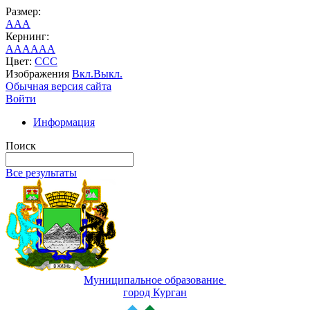
Размер:
A
A
A
Кернинг:
AA
AA
AA
Цвет:
C
C
C
Изображения
Вкл.
Выкл.
Обычная версия сайта
Войти
Информация
Поиск
Все результаты
Муниципальное образование
город Курган