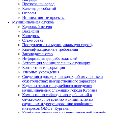
Прозрачный город
Календарь событий
Опросы
Инициативные проекты
Муниципальная служба
Кадровый резерв
Вакансии
Конкурсы
Стажировка
Поступление на муниципальную службу
Квалификационные требования
Законодательство
Информация для работодателей
Аттестация муниципальных служащих
Контактная информация
Учебные учреждения
Сведения о доходах, расходах, об имуществе и
обязательствах имущественного характера
Кодексы этики и служебного поведения
муниципальных служащих города Кургана
Комиссии по соблюдению требований к
служебному поведению муниципальных
служащих и урегулированию конфликта
интересов ОМС г. Кургана
Конфликт интересов на муниципальной службе