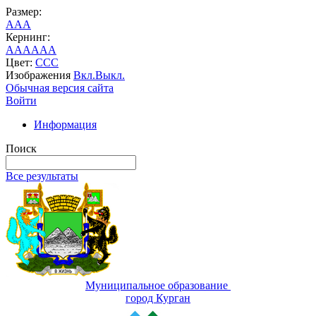
Размер:
A
A
A
Кернинг:
AA
AA
AA
Цвет:
C
C
C
Изображения
Вкл.
Выкл.
Обычная версия сайта
Войти
Информация
Поиск
Все результаты
Муниципальное образование
город Курган