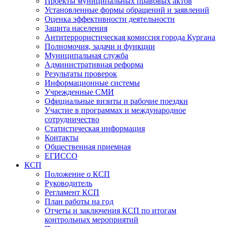
Проекты муниципальных правовых актов
Установленные формы обращений и заявлений
Оценка эффективности деятельности
Защита населения
Антитеррористическая комиссия города Кургана
Полномочия, задачи и функции
Муниципальная служба
Административная реформа
Результаты проверок
Информационные системы
Учрежденные СМИ
Официальные визиты и рабочие поездки
Участие в программах и международное
сотрудничество
Статистическая информация
Контакты
Общественная приемная
ЕГИССО
КСП
Положение о КСП
Руководитель
Регламент КСП
План работы на год
Отчеты и заключения КСП по итогам
контрольных мероприятий