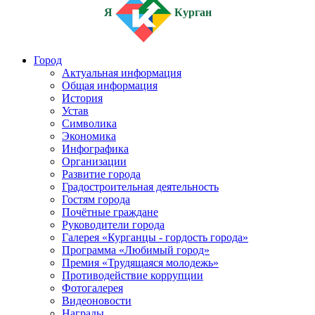
Я
Курган
Город
Актуальная информация
Общая информация
История
Устав
Символика
Экономика
Инфографика
Организации
Развитие города
Градостроительная деятельность
Гостям города
Почётные граждане
Руководители города
Галерея «Курганцы - гордость города»
Программа «Любимый город»
Премия «Трудящаяся молодежь»
Противодействие коррупции
Фотогалерея
Видеоновости
Награды