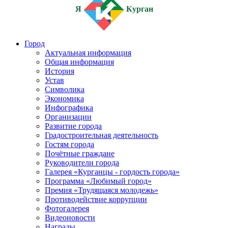
Я
Курган
Город
Актуальная информация
Общая информация
История
Устав
Символика
Экономика
Инфографика
Организации
Развитие города
Градостроительная деятельность
Гостям города
Почётные граждане
Руководители города
Галерея «Курганцы - гордость города»
Программа «Любимый город»
Премия «Трудящаяся молодежь»
Противодействие коррупции
Фотогалерея
Видеоновости
Награды