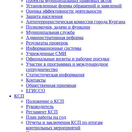
Проекты муниципальных правовых актов
Установленные формы обращений и заявлений
Оценка эффективности деятельности
Защита населения
Антитеррористическая комиссия города Кургана
Полномочия, задачи и функции
Муниципальная служба
Административная реформа
Результаты проверок
Информационные системы
Учрежденные СМИ
Официальные визиты и рабочие поездки
Участие в программах и международное
сотрудничество
Статистическая информация
Контакты
Общественная приемная
ЕГИССО
КСП
Положение о КСП
Руководитель
Регламент КСП
План работы на год
Отчеты и заключения КСП по итогам
контрольных мероприятий