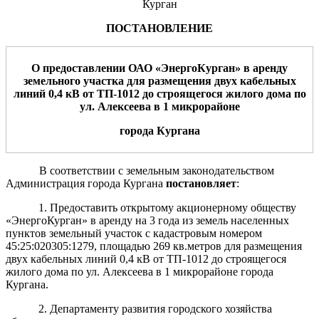
Курган
ПОСТАНОВЛЕНИЕ
О
предоставлении
ОАО «ЭнергоКурган»
в аренду
земельн
ого
участк
а
для
размещения двух кабельных
линий 0,4 кВ от ТП-1012 до строящегося жилого дома по
ул. Алексеева
в 1 микрорайоне
город
а
Курган
а
В соответствии с земельным законодательством
Администрация города Кургана
постановляет
:
1. Предоставить открытому акционерному обществу
«ЭнергоКурган»
в аренду на 3 года из земель населенных
пунктов земельный участок с кадастровым номером
45:25:020305:1279, площадью 269 кв.метров для размещения
двух кабельных линий 0,4 кВ от ТП-1012 до строящегося
жилого дома по ул. Алексеева в 1 микрорайоне города
Кургана.
2. Департаменту развития городского хозяйства