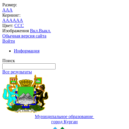
Размер:
A
A
A
Кернинг:
AA
AA
AA
Цвет:
C
C
C
Изображения
Вкл.
Выкл.
Обычная версия сайта
Войти
Информация
Поиск
Все результаты
Муниципальное образование
город Курган