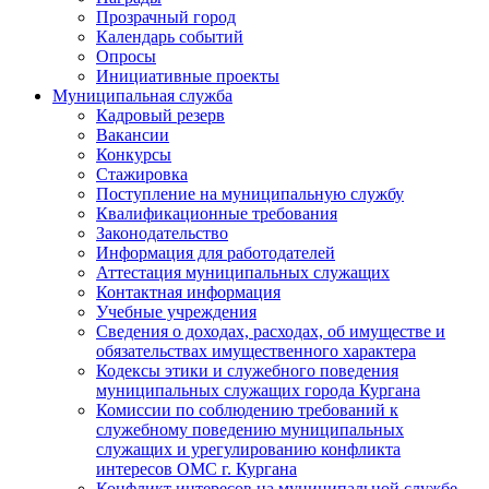
Прозрачный город
Календарь событий
Опросы
Инициативные проекты
Муниципальная служба
Кадровый резерв
Вакансии
Конкурсы
Стажировка
Поступление на муниципальную службу
Квалификационные требования
Законодательство
Информация для работодателей
Аттестация муниципальных служащих
Контактная информация
Учебные учреждения
Сведения о доходах, расходах, об имуществе и
обязательствах имущественного характера
Кодексы этики и служебного поведения
муниципальных служащих города Кургана
Комиссии по соблюдению требований к
служебному поведению муниципальных
служащих и урегулированию конфликта
интересов ОМС г. Кургана
Конфликт интересов на муниципальной службе