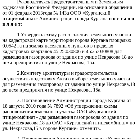
Руководствуясь Градостроительным и Земельным
кодексами Российской Федерации, на основании обращения
от 01 февраля 2013года № 143а ООО «Курганский
птицекомбинат» Администрация города Кургана
п о с т а н о
в л я е т:
1.Утвердить схему расположения земельного участка
на кадастровой карте территории города Кургана площадью
0,0542 га на землях населенных пунктов в пределах
кадастровых кварталов 45:25:030806 и 45:25:030808 для
размещения
газопровода от здания по улице Некрасова,18 до
цеха предприятия по улице Некрасова, 15а.
2.Комитету архитектуры и градостроительства
осуществить подготовку Акта о выборе земельного участка
для размещения
газопровода от здания по улице Некрасова,18
до цеха предприятия по улице Некрасова, 15а.
3. Постановление Администрации города Кургана от
18 августа 2010 года № 7892 «Об утверждении схемы
расположения земельного участка ОАО «Курганский
птицекомбинат» для размещения газопровода от здания по
улице Некрасова,18 до ОАО «Курганский птицекомбинат» по
ул. Некрасова,15 в городе Кургане» отменить.
4. Постановление Администрации города Кургана от