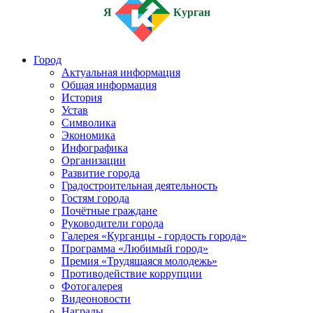
Я
Курган
Город
Актуальная информация
Общая информация
История
Устав
Символика
Экономика
Инфографика
Организации
Развитие города
Градостроительная деятельность
Гостям города
Почётные граждане
Руководители города
Галерея «Курганцы - гордость города»
Программа «Любимый город»
Премия «Трудящаяся молодежь»
Противодействие коррупции
Фотогалерея
Видеоновости
Награды