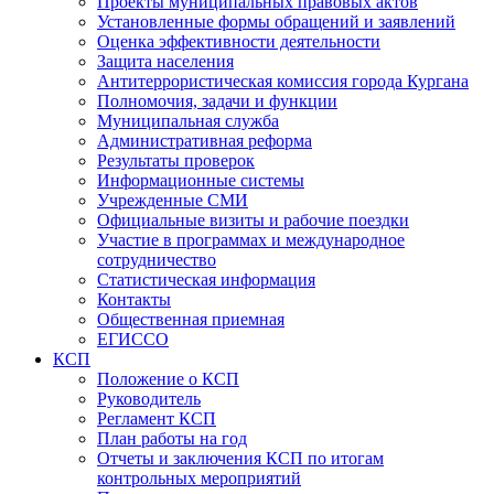
Проекты муниципальных правовых актов
Установленные формы обращений и заявлений
Оценка эффективности деятельности
Защита населения
Антитеррористическая комиссия города Кургана
Полномочия, задачи и функции
Муниципальная служба
Административная реформа
Результаты проверок
Информационные системы
Учрежденные СМИ
Официальные визиты и рабочие поездки
Участие в программах и международное
сотрудничество
Статистическая информация
Контакты
Общественная приемная
ЕГИССО
КСП
Положение о КСП
Руководитель
Регламент КСП
План работы на год
Отчеты и заключения КСП по итогам
контрольных мероприятий