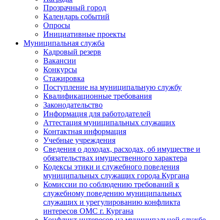
Прозрачный город
Календарь событий
Опросы
Инициативные проекты
Муниципальная служба
Кадровый резерв
Вакансии
Конкурсы
Стажировка
Поступление на муниципальную службу
Квалификационные требования
Законодательство
Информация для работодателей
Аттестация муниципальных служащих
Контактная информация
Учебные учреждения
Сведения о доходах, расходах, об имуществе и
обязательствах имущественного характера
Кодексы этики и служебного поведения
муниципальных служащих города Кургана
Комиссии по соблюдению требований к
служебному поведению муниципальных
служащих и урегулированию конфликта
интересов ОМС г. Кургана
Конфликт интересов на муниципальной службе