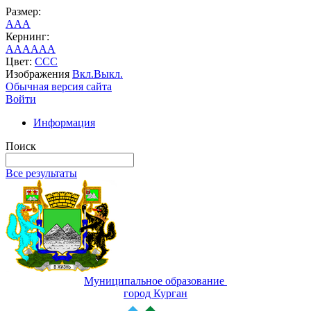
Размер:
A
A
A
Кернинг:
AA
AA
AA
Цвет:
C
C
C
Изображения
Вкл.
Выкл.
Обычная версия сайта
Войти
Информация
Поиск
Все результаты
Муниципальное образование
город Курган