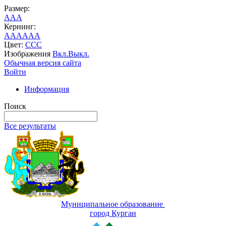
Размер:
A
A
A
Кернинг:
AA
AA
AA
Цвет:
C
C
C
Изображения
Вкл.
Выкл.
Обычная версия сайта
Войти
Информация
Поиск
Все результаты
Муниципальное образование
город Курган