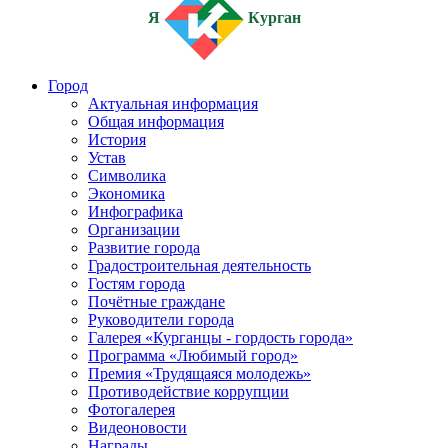
Я
Курган
Город
Актуальная информация
Общая информация
История
Устав
Символика
Экономика
Инфографика
Организации
Развитие города
Градостроительная деятельность
Гостям города
Почётные граждане
Руководители города
Галерея «Курганцы - гордость города»
Программа «Любимый город»
Премия «Трудящаяся молодежь»
Противодействие коррупции
Фотогалерея
Видеоновости
Награды