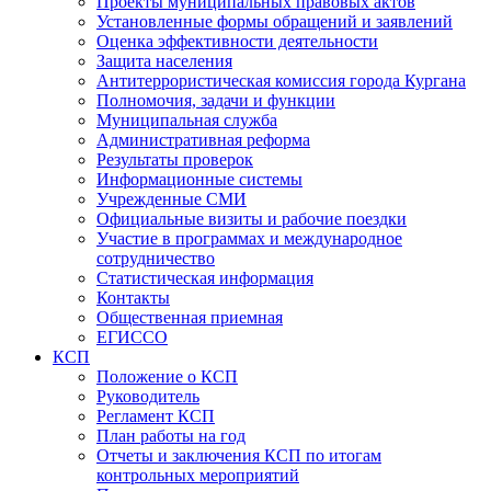
Проекты муниципальных правовых актов
Установленные формы обращений и заявлений
Оценка эффективности деятельности
Защита населения
Антитеррористическая комиссия города Кургана
Полномочия, задачи и функции
Муниципальная служба
Административная реформа
Результаты проверок
Информационные системы
Учрежденные СМИ
Официальные визиты и рабочие поездки
Участие в программах и международное
сотрудничество
Статистическая информация
Контакты
Общественная приемная
ЕГИССО
КСП
Положение о КСП
Руководитель
Регламент КСП
План работы на год
Отчеты и заключения КСП по итогам
контрольных мероприятий