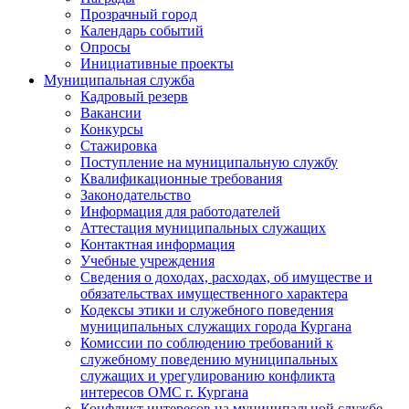
Прозрачный город
Календарь событий
Опросы
Инициативные проекты
Муниципальная служба
Кадровый резерв
Вакансии
Конкурсы
Стажировка
Поступление на муниципальную службу
Квалификационные требования
Законодательство
Информация для работодателей
Аттестация муниципальных служащих
Контактная информация
Учебные учреждения
Сведения о доходах, расходах, об имуществе и
обязательствах имущественного характера
Кодексы этики и служебного поведения
муниципальных служащих города Кургана
Комиссии по соблюдению требований к
служебному поведению муниципальных
служащих и урегулированию конфликта
интересов ОМС г. Кургана
Конфликт интересов на муниципальной службе