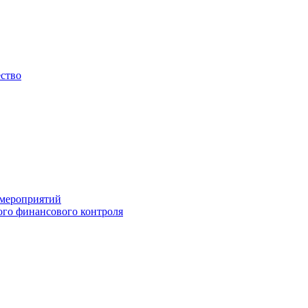
ество
 мероприятий
го финансового контроля