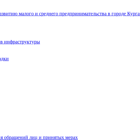
звитию малого и среднего предпринимательства в городе Курга
ов инфраструктуры
адки
ия обращений лиц и принятых мерах