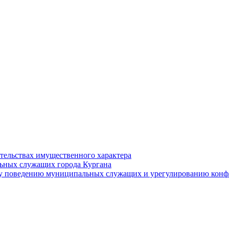
ательствах имущественного характера
ьных служащих города Кургана
у поведению муниципальных служащих и урегулированию конфл