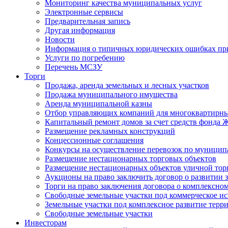
Мониторинг качества муниципальных услуг
Электронные сервисы
Предварительная запись
Другая информация
Новости
Информация о типичных юридических ошибках при
Услуги по погребению
Перечень МСЗУ
Торги
Продажа, аренда земельных и лесных участков
Продажа муниципального имущества
Аренда муниципальной казны
Отбор управляющих компаний для многоквартирн
Капитальный ремонт домов за счет средств фонда
Размещение рекламных конструкций
Концессионные соглашения
Конкурсы на осуществление перевозок по муници
Размещение нестационарных торговых объектов
Размещение нестационарных объектов уличной тор
Аукционы на право заключить договор о развитии 
Торги на право заключения договора о комплексно
Свободные земельные участки под коммерческое и
Земельные участки под комплексное развитие терр
Свободные земельные участки
Инвесторам