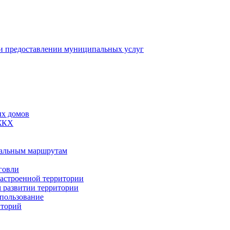
 предоставлении муниципальных услуг
ых домов
 ЖКХ
пальным маршрутам
говли
застроенной территории
м развитии территории
спользование
иторий