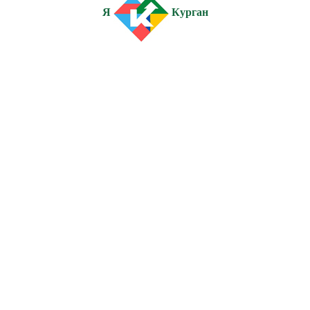
Я
Курган