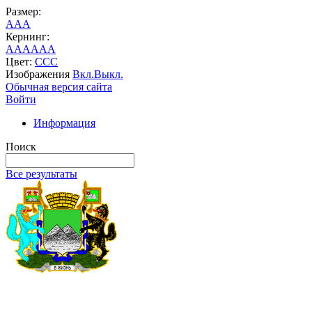
Размер:
A
A
A
Кернинг:
AA
AA
AA
Цвет:
C
C
C
Изображения
Вкл.
Выкл.
Обычная версия сайта
Войти
Информация
Поиск
Все результаты