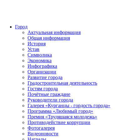
Город
Актуальная информация
Общая информация
История
Устав
Символика
Экономика
Инфографика
Организации
Развитие города
Градостроительная деятельность
Гостям города
Почётные граждане
Руководители города
Галерея «Курганцы - гордость города»
Программа «Любимый город»
Премия «Трудящаяся молодежь»
Противодействие коррупции
Фотогалерея
Видеоновости
Награды