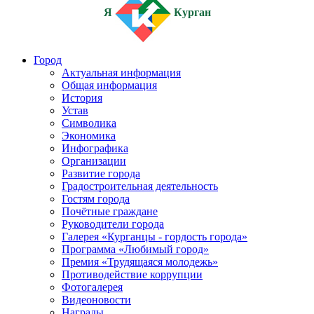
Я
Курган
Город
Актуальная информация
Общая информация
История
Устав
Символика
Экономика
Инфографика
Организации
Развитие города
Градостроительная деятельность
Гостям города
Почётные граждане
Руководители города
Галерея «Курганцы - гордость города»
Программа «Любимый город»
Премия «Трудящаяся молодежь»
Противодействие коррупции
Фотогалерея
Видеоновости
Награды