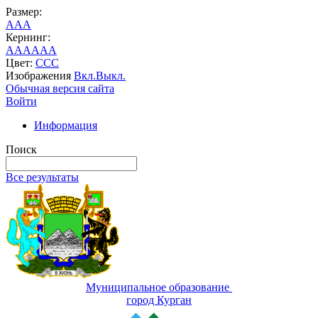
Размер:
A
A
A
Кернинг:
AA
AA
AA
Цвет:
C
C
C
Изображения
Вкл.
Выкл.
Обычная версия сайта
Войти
Информация
Поиск
Все результаты
Муниципальное образование
город Курган