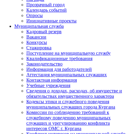
Прозрачный город
Календарь событий
Опросы
Инициативные проекты
Муниципальная служба
Кадровый резерв
Вакансии
Конкурсы
Стажировка
Поступление на муниципальную службу
Квалификационные требования
Законодательство
Информация для работодателей
Аттестация муниципальных служащих
Контактная информация
Учебные учреждения
Сведения о доходах, расходах, об имуществе и
обязательствах имущественного характера
Кодексы этики и служебного поведения
муниципальных служащих города Кургана
Комиссии по соблюдению требований к
служебному поведению муниципальных
служащих и урегулированию конфликта
интересов ОМС г. Кургана
Конфликт интересов на муниципальной службе