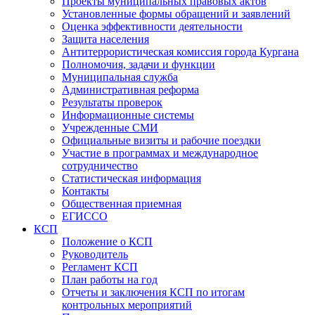
Проекты муниципальных правовых актов
Установленные формы обращений и заявлений
Оценка эффективности деятельности
Защита населения
Антитеррористическая комиссия города Кургана
Полномочия, задачи и функции
Муниципальная служба
Административная реформа
Результаты проверок
Информационные системы
Учрежденные СМИ
Официальные визиты и рабочие поездки
Участие в программах и международное
сотрудничество
Статистическая информация
Контакты
Общественная приемная
ЕГИССО
КСП
Положение о КСП
Руководитель
Регламент КСП
План работы на год
Отчеты и заключения КСП по итогам
контрольных мероприятий