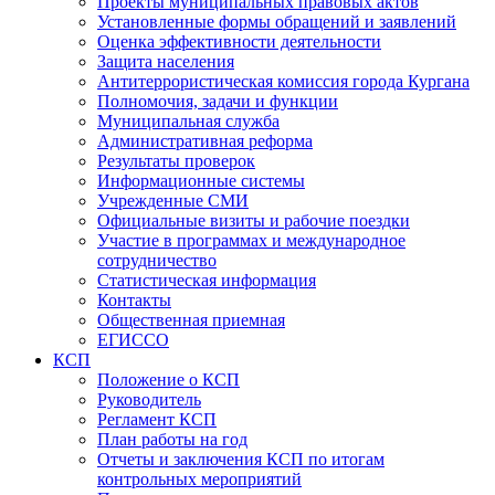
Проекты муниципальных правовых актов
Установленные формы обращений и заявлений
Оценка эффективности деятельности
Защита населения
Антитеррористическая комиссия города Кургана
Полномочия, задачи и функции
Муниципальная служба
Административная реформа
Результаты проверок
Информационные системы
Учрежденные СМИ
Официальные визиты и рабочие поездки
Участие в программах и международное
сотрудничество
Статистическая информация
Контакты
Общественная приемная
ЕГИССО
КСП
Положение о КСП
Руководитель
Регламент КСП
План работы на год
Отчеты и заключения КСП по итогам
контрольных мероприятий