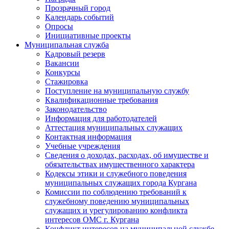
Прозрачный город
Календарь событий
Опросы
Инициативные проекты
Муниципальная служба
Кадровый резерв
Вакансии
Конкурсы
Стажировка
Поступление на муниципальную службу
Квалификационные требования
Законодательство
Информация для работодателей
Аттестация муниципальных служащих
Контактная информация
Учебные учреждения
Сведения о доходах, расходах, об имуществе и
обязательствах имущественного характера
Кодексы этики и служебного поведения
муниципальных служащих города Кургана
Комиссии по соблюдению требований к
служебному поведению муниципальных
служащих и урегулированию конфликта
интересов ОМС г. Кургана
Конфликт интересов на муниципальной службе