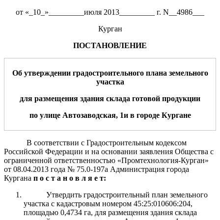
от «_10_»_________июля 2013_________ г. N__4986___
Курган
ПОСТАНОВЛЕНИЕ
Об утверждении градостроительного плана земельного
участка
для
размещения здания склада готовой продукции
по
улице Автозаводская, 1и
в
город
е
Курган
е
В соответствии с Градостроительным кодексом
Российской Федерации и на основании заявления Общества с
ограниченной ответственностью «Промтехнология-Курган»
от 08.04.2013 года № 75.0-197а Администрация города
Кургана
п о с т а н о в л я е т:
Утвердить градостроительный план земельного
участка с кадастровым номером 45:25:010606:204,
площадью 0,4734 га, для размещения здания склада