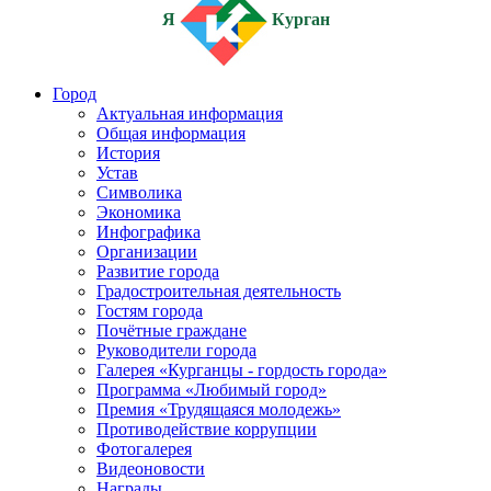
Я
Курган
Город
Актуальная информация
Общая информация
История
Устав
Символика
Экономика
Инфографика
Организации
Развитие города
Градостроительная деятельность
Гостям города
Почётные граждане
Руководители города
Галерея «Курганцы - гордость города»
Программа «Любимый город»
Премия «Трудящаяся молодежь»
Противодействие коррупции
Фотогалерея
Видеоновости
Награды