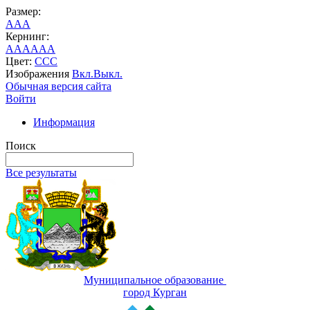
Размер:
A
A
A
Кернинг:
AA
AA
AA
Цвет:
C
C
C
Изображения
Вкл.
Выкл.
Обычная версия сайта
Войти
Информация
Поиск
Все результаты
Муниципальное образование
город Курган