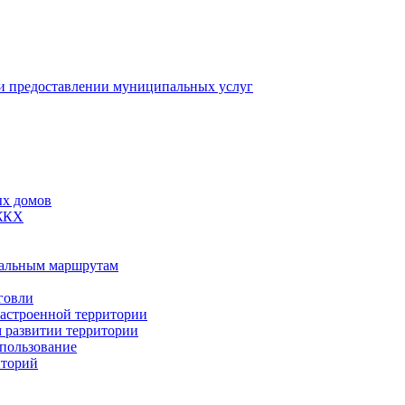
 предоставлении муниципальных услуг
ых домов
 ЖКХ
пальным маршрутам
говли
застроенной территории
м развитии территории
спользование
иторий