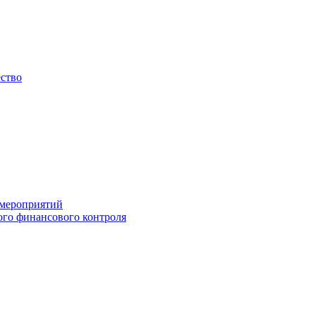
ество
 мероприятий
го финансового контроля