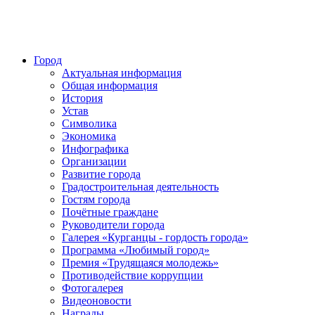
Город
Актуальная информация
Общая информация
История
Устав
Символика
Экономика
Инфографика
Организации
Развитие города
Градостроительная деятельность
Гостям города
Почётные граждане
Руководители города
Галерея «Курганцы - гордость города»
Программа «Любимый город»
Премия «Трудящаяся молодежь»
Противодействие коррупции
Фотогалерея
Видеоновости
Награды