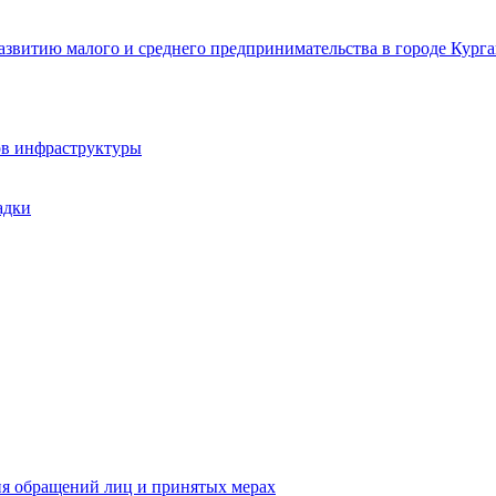
звитию малого и среднего предпринимательства в городе Курга
ов инфраструктуры
адки
ия обращений лиц и принятых мерах