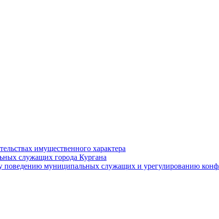
ательствах имущественного характера
ьных служащих города Кургана
у поведению муниципальных служащих и урегулированию конфл