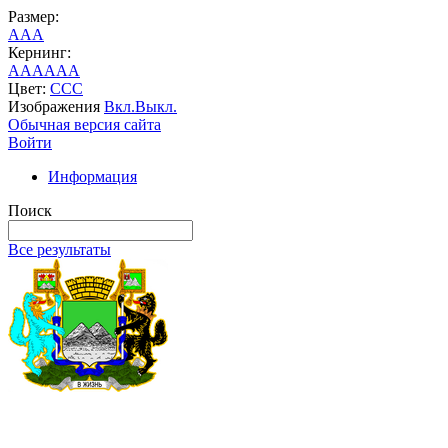
Размер:
A
A
A
Кернинг:
AA
AA
AA
Цвет:
C
C
C
Изображения
Вкл.
Выкл.
Обычная версия сайта
Войти
Информация
Поиск
Все результаты