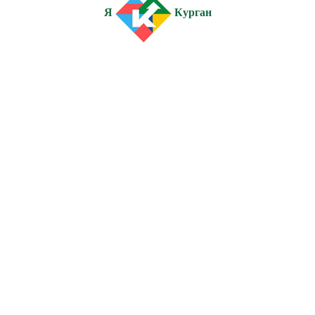
Я
Курган