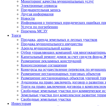
Мониторинг качества муниципальных услуг
Электронные сервисы
Предварительная запись
Другая информация
Новости
Информация о типичных юридических ошибках при
Услуги по погребению
Перечень МСЗУ
Торги
Продажа, аренда земельных и лесных участков
Продажа муниципального имущества
Аренда муниципальной казны
Отбор управляющих компаний для многоквартирн
Капитальный ремонт домов за счет средств фонда
Размещение рекламных конструкций
Концессионные соглашения
Конкурсы на осуществление перевозок по муници
Размещение нестационарных торговых объектов
Размещение нестационарных объектов уличной тор
Аукционы на право заключить договор о развитии 
Торги на право заключения договора о комплексно
Свободные земельные участки под коммерческое и
Земельные участки под комплексное развитие терр
Свободные земельные участки
Инвесторам