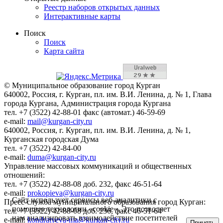
Реестр наборов открытых данных
Интерактивные карты
Поиск
Поиск
Карта сайта
© Муниципальное образование город Курган
640002, Россия, г. Курган, пл. им. В.И. Ленина, д. № 1, Глава
города Кургана, Администрация города Кургана
тел. +7 (3522) 42-88-01 факс (автомат.) 46-59-69
e-mail:
mail@kurgan-city.ru
640002, Россия, г. Курган, пл. им. В.И. Ленина, д. № 1,
Курганская городская Дума
тел. +7 (3522) 42-84-00
e-mail:
duma@kurgan-city.ru
Управление массовых коммуникаций и общественных
отношений:
тел. +7 (3522) 42-88-08 доб. 232, факс 46-51-64
e-mail:
prokopieva@kurgan-city.ru
Сайт использует сервисы веб-аналитики с
Пресс-служба муниципального образования город Курган:
помощью технологии «cookie». Это позволяет
тел. +7 (3522) 42-88-08 доб. 236, факс 46-51-64
нам анализировать взаимодействие посетителей
e-mail:
kondratyeva-ma@kurgan-city.ru
Принять