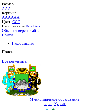
Размер:
A
A
A
Кернинг:
AA
AA
AA
Цвет:
C
C
C
Изображения
Вкл.
Выкл.
Обычная версия сайта
Войти
Информация
Поиск
Все результаты
Муниципальное образование
город Курган