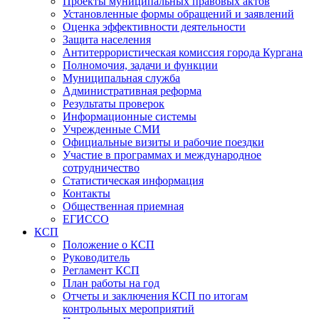
Проекты муниципальных правовых актов
Установленные формы обращений и заявлений
Оценка эффективности деятельности
Защита населения
Антитеррористическая комиссия города Кургана
Полномочия, задачи и функции
Муниципальная служба
Административная реформа
Результаты проверок
Информационные системы
Учрежденные СМИ
Официальные визиты и рабочие поездки
Участие в программах и международное
сотрудничество
Статистическая информация
Контакты
Общественная приемная
ЕГИССО
КСП
Положение о КСП
Руководитель
Регламент КСП
План работы на год
Отчеты и заключения КСП по итогам
контрольных мероприятий