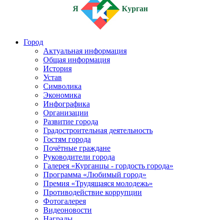
Я
Курган
Город
Актуальная информация
Общая информация
История
Устав
Символика
Экономика
Инфографика
Организации
Развитие города
Градостроительная деятельность
Гостям города
Почётные граждане
Руководители города
Галерея «Курганцы - гордость города»
Программа «Любимый город»
Премия «Трудящаяся молодежь»
Противодействие коррупции
Фотогалерея
Видеоновости
Награды