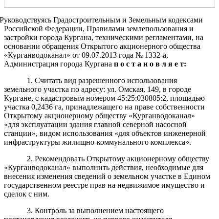
Руководствуясь Градостроительным и Земельным кодексами
Российской Федерации, Правилами землепользования и
застройки города Кургана, техническими регламентами, на
основании обращения Открытого акционерного общества
«Курганводоканал»
от 09.07.2013 года № 1332-а,
Администрация города Кургана
п о с т а н о в л я е т:
1. Cчитать вид разрешенного использования
земельного участка по адресу: ул. Омская, 149, в городе
Кургане, с кадастровым номером 45:25:030805:2, площадью
участка 0,2436 га, принадлежащего на праве собственности
Открытому акционерному обществу «Курганводоканал»
«для эксплуатации здания главной северной насосной
станции», видом использования «для объектов инженерной
инфраструктуры жилищно-коммунального комплекса».
2. Рекомендовать Открытому акционерному обществу
«Курганводоканал» выполнить действия, необходимые для
внесения изменения сведений о земельном участке в Едином
государственном реестре прав на недвижимое имущество и
сделок с ним.
3. Контроль за выполнением настоящего