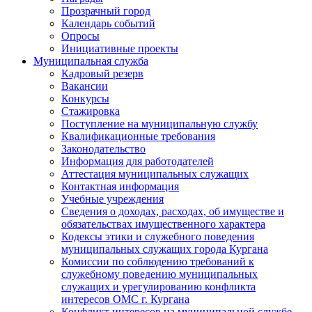
Прозрачный город
Календарь событий
Опросы
Инициативные проекты
Муниципальная служба
Кадровый резерв
Вакансии
Конкурсы
Стажировка
Поступление на муниципальную службу
Квалификационные требования
Законодательство
Информация для работодателей
Аттестация муниципальных служащих
Контактная информация
Учебные учреждения
Сведения о доходах, расходах, об имуществе и
обязательствах имущественного характера
Кодексы этики и служебного поведения
муниципальных служащих города Кургана
Комиссии по соблюдению требований к
служебному поведению муниципальных
служащих и урегулированию конфликта
интересов ОМС г. Кургана
Конфликт интересов на муниципальной службе