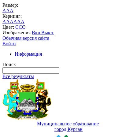
Размер:
A
A
A
Кернинг:
AA
AA
AA
Цвет:
C
C
C
Изображения
Вкл.
Выкл.
Обычная версия сайта
Войти
Информация
Поиск
Все результаты
Муниципальное образование
город Курган