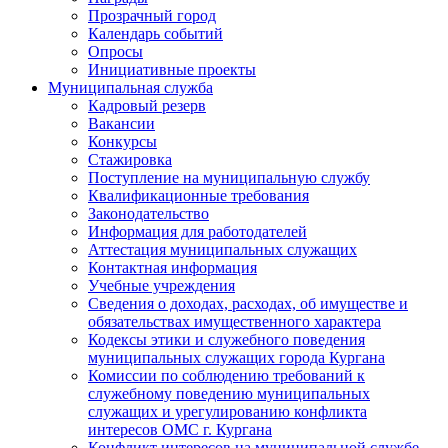
Прозрачный город
Календарь событий
Опросы
Инициативные проекты
Муниципальная служба
Кадровый резерв
Вакансии
Конкурсы
Стажировка
Поступление на муниципальную службу
Квалификационные требования
Законодательство
Информация для работодателей
Аттестация муниципальных служащих
Контактная информация
Учебные учреждения
Сведения о доходах, расходах, об имуществе и
обязательствах имущественного характера
Кодексы этики и служебного поведения
муниципальных служащих города Кургана
Комиссии по соблюдению требований к
служебному поведению муниципальных
служащих и урегулированию конфликта
интересов ОМС г. Кургана
Конфликт интересов на муниципальной службе