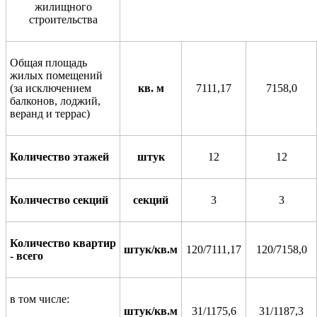
жилищного
строительства
Общая площадь
жилых помещений
(за
искл
ю
чением
кв. м
7111,17
7158,0
балконов, лоджий,
веранд и
террас)
Количество этажей
штук
12
12
Количество секций
секций
3
3
Количество квартир
штук/кв.м
120/7111,17
120/7158,0
- всего
в том числе:
штук/кв.м
3
1
/
1175,6
3
1
/
1187,3