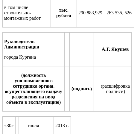
в том числе
тыс.
строительно
-
290 883,929
263 535, 526
рублей
монтажных работ
Руководител
ь
Администрации
А.Г. Якушев
города Кургана
(должность
уполномоченного
сотрудника органа,
(расшифровка
(подпись)
осуществляющего выдачу
по
д
писи)
разрешения на ввод
объекта в эксплуатацию)
«30»
июля
2013 г.