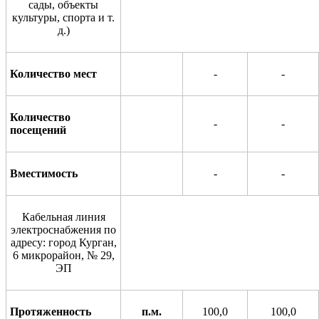
сады, объекты
кул
ь
туры, спорта и т.
д.)
Количество
мест
-
-
Количество
-
-
посещений
Вместимость
-
-
Кабельная линия
электроснабжения по
адресу: город Курган,
6 микрорайон, № 29,
ЭП
Протяженность
п.м.
100
,0
100,0