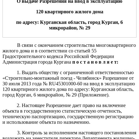
О выдаче Разрешения на ввод в эксплуатацию
120 квартирного
жило
го
дом
а
по адресу: Курганская область, город Курган,
6
микрорайон, № 29
В связи с окончанием строительства многоквартирного
жилого дома и в соответствии со статьей 55
Градостроительного кодекса Российской Федерации
Администрация города Кургана
п о с т а н о в л я е т:
1. Выдать обществу с ограниченной ответственностью
«Строительно-монтажный поезд - Челябинск» Разрешение от
30 июля 2013 года № RU45301000-60 на ввод в эксплуатацию
120 квартирного жилого дома по адресу: Курганская область,
город Курган, 6 микрорайон, № 29 (Приложение).
2. Настоящее Разрешение дает право на включение
объекта в государственную статистическую отчетность,
техническую паспортизацию, государственную регистрацию
и использование объекта по назначению.
3. Контроль за исполнением настоящего постановления
возложить на заместителя директора Департамента жилищно-