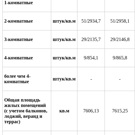
1-комнатные
2-комнатные
штук/кв.м
51
/
2934,7
51
/
2958,1
3-комнатные
штук/кв.м
29
/
2135,7
29
/
2146,8
4-комнатные
штук/кв.м
9
/
854,1
9/
865,8
более чем 4-
штук/кв.м
-
-
комнатные
Общая площадь
жилых помещений
(с учетом
балконов,
кв.м
7606,13
7615,25
лоджий, веранд и
террас)