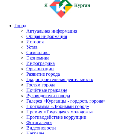
Я
Курган
Город
Актуальная информация
Общая информация
История
Устав
Символика
Экономика
Инфографика
Организации
Развитие города
Градостроительная деятельность
Гостям города
Почётные граждане
Руководители города
Галерея «Курганцы - гордость города»
Программа «Любимый город»
Премия «Трудящаяся молодежь»
Противодействие коррупции
Фотогалерея
Видеоновости
Награды