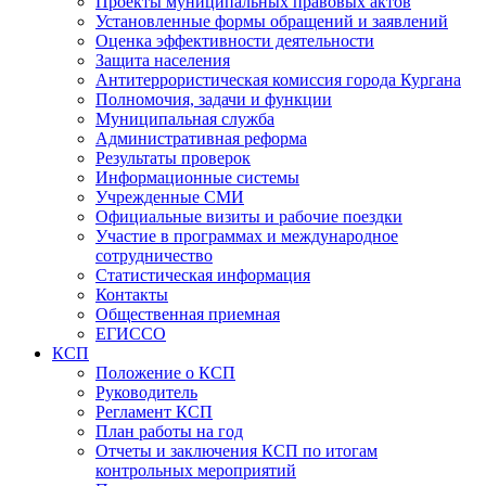
Проекты муниципальных правовых актов
Установленные формы обращений и заявлений
Оценка эффективности деятельности
Защита населения
Антитеррористическая комиссия города Кургана
Полномочия, задачи и функции
Муниципальная служба
Административная реформа
Результаты проверок
Информационные системы
Учрежденные СМИ
Официальные визиты и рабочие поездки
Участие в программах и международное
сотрудничество
Статистическая информация
Контакты
Общественная приемная
ЕГИССО
КСП
Положение о КСП
Руководитель
Регламент КСП
План работы на год
Отчеты и заключения КСП по итогам
контрольных мероприятий