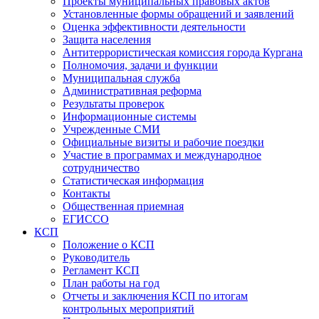
Проекты муниципальных правовых актов
Установленные формы обращений и заявлений
Оценка эффективности деятельности
Защита населения
Антитеррористическая комиссия города Кургана
Полномочия, задачи и функции
Муниципальная служба
Административная реформа
Результаты проверок
Информационные системы
Учрежденные СМИ
Официальные визиты и рабочие поездки
Участие в программах и международное
сотрудничество
Статистическая информация
Контакты
Общественная приемная
ЕГИССО
КСП
Положение о КСП
Руководитель
Регламент КСП
План работы на год
Отчеты и заключения КСП по итогам
контрольных мероприятий