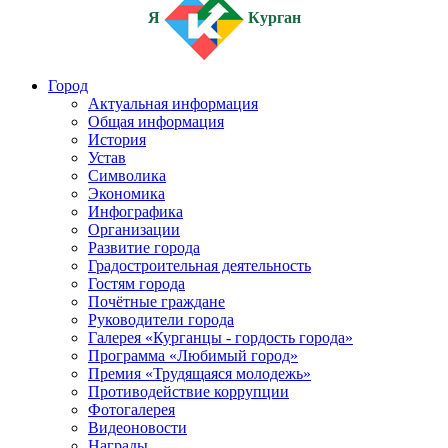
Я
Курган
Город
Актуальная информация
Общая информация
История
Устав
Символика
Экономика
Инфографика
Организации
Развитие города
Градостроительная деятельность
Гостям города
Почётные граждане
Руководители города
Галерея «Курганцы - гордость города»
Программа «Любимый город»
Премия «Трудящаяся молодежь»
Противодействие коррупции
Фотогалерея
Видеоновости
Награды