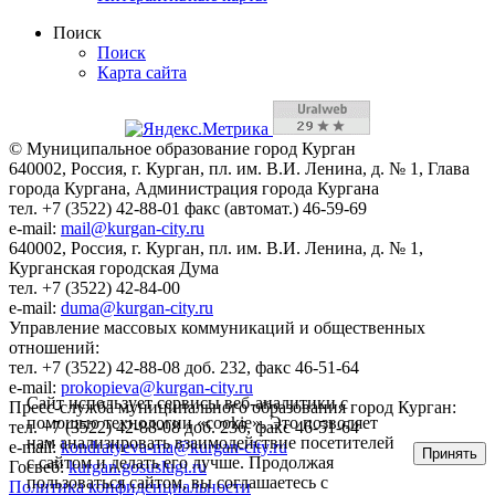
Поиск
Поиск
Карта сайта
© Муниципальное образование город Курган
640002, Россия, г. Курган, пл. им. В.И. Ленина, д. № 1, Глава
города Кургана, Администрация города Кургана
тел. +7 (3522) 42-88-01 факс (автомат.) 46-59-69
e-mail:
mail@kurgan-city.ru
640002, Россия, г. Курган, пл. им. В.И. Ленина, д. № 1,
Курганская городская Дума
тел. +7 (3522) 42-84-00
e-mail:
duma@kurgan-city.ru
Управление массовых коммуникаций и общественных
отношений:
тел. +7 (3522) 42-88-08 доб. 232, факс 46-51-64
e-mail:
prokopieva@kurgan-city.ru
Сайт использует сервисы веб-аналитики с
Пресс-служба муниципального образования город Курган:
помощью технологии «cookie». Это позволяет
тел. +7 (3522) 42-88-08 доб. 236, факс 46-51-64
нам анализировать взаимодействие посетителей
e-mail:
kondratyeva-ma@kurgan-city.ru
Принять
с сайтом и делать его лучше. Продолжая
Госвеб:
kurgan.gosuslugi.ru
пользоваться сайтом, вы соглашаетесь с
Политика конфиденциальности