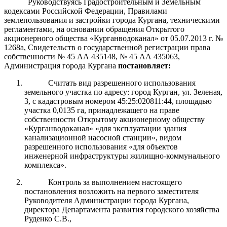
Руководствуясь Градостроительным и Земельным
кодексами Российской Федерации, Правилами
землепользования и застройки города Кургана, техническими
регламентами, на основании обращения Открытого
акционерного общества «Курганводоканал» от 05.07.2013 г. №
1268а, Свидетельств о государственной регистрации права
собственности № 45 АА 435148, № 45 АА 435063,
Администрация города Кургана
постановляет:
Считать вид разрешенного использования
земельного участка по адресу: город Курган, ул. Зеленая,
3, с кадастровым номером 45:25:020811:44, площадью
участка 0,0135 га, принадлежащего на праве
собственности Открытому акционерному обществу
«Курганводоканал» «для эксплуатации здания
канализационной насосной станции», видом
разрешенного использования «для объектов
инженерной инфраструктуры жилищно-коммунального
комплекса».
Контроль за выполнением настоящего
постановления возложить на первого заместителя
Руководителя Администрации города Кургана,
директора Департамента развития городского хозяйства
Руденко С.В.,