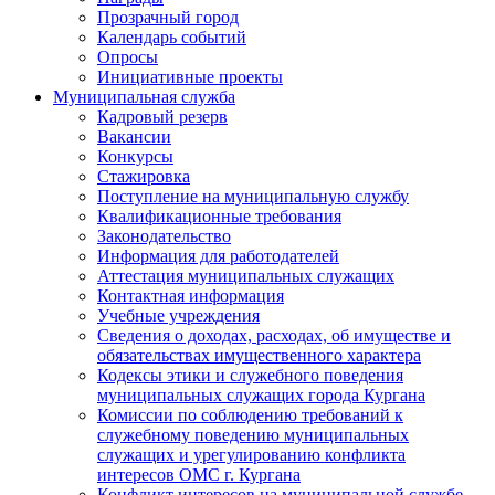
Прозрачный город
Календарь событий
Опросы
Инициативные проекты
Муниципальная служба
Кадровый резерв
Вакансии
Конкурсы
Стажировка
Поступление на муниципальную службу
Квалификационные требования
Законодательство
Информация для работодателей
Аттестация муниципальных служащих
Контактная информация
Учебные учреждения
Сведения о доходах, расходах, об имуществе и
обязательствах имущественного характера
Кодексы этики и служебного поведения
муниципальных служащих города Кургана
Комиссии по соблюдению требований к
служебному поведению муниципальных
служащих и урегулированию конфликта
интересов ОМС г. Кургана
Конфликт интересов на муниципальной службе