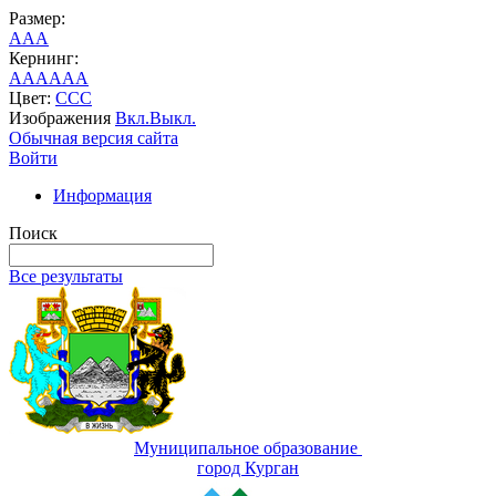
Размер:
A
A
A
Кернинг:
AA
AA
AA
Цвет:
C
C
C
Изображения
Вкл.
Выкл.
Обычная версия сайта
Войти
Информация
Поиск
Все результаты
Муниципальное образование
город Курган