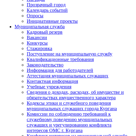
Прозрачный город
Календарь событий
Опросы
Инициативные проекты
Муниципальная служба
Кадровый резерв
Вакансии
Конкурсы
Стажировка
Поступление на муниципальную службу
Квалификационные требования
Законодательство
Информация для работодателей
Аттестация муниципальных служащих
Контактная информация
Учебные учреждения
Сведения о доходах, расходах, об имуществе и
обязательствах имущественного характера
Кодексы этики и служебного поведения
муниципальных служащих города Кургана
Комиссии по соблюдению требований к
служебному поведению муниципальных
служащих и урегулированию конфликта
интересов ОМС г. Кургана
Конфликт интересов на муниципальной службе