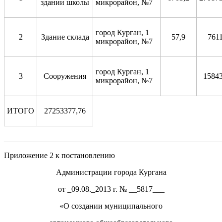
здании школы
микрорайон, №7
город Курган, 1
2
Здание склада
57,9
7611
микрорайон, №7
город Курган, 1
3
Сооружения
15843
микрорайон, №7
ИТОГО
27253377,76
_______________________________________________________
Приложение 2 к постановлению
Администрации города Кургана
от _09.08._2013 г. № __5817___
«
О создании муниципального