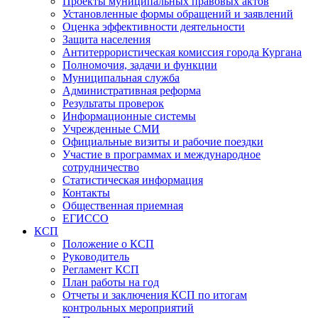
Проекты муниципальных правовых актов
Установленные формы обращений и заявлений
Оценка эффективности деятельности
Защита населения
Антитеррористическая комиссия города Кургана
Полномочия, задачи и функции
Муниципальная служба
Административная реформа
Результаты проверок
Информационные системы
Учрежденные СМИ
Официальные визиты и рабочие поездки
Участие в программах и международное
сотрудничество
Статистическая информация
Контакты
Общественная приемная
ЕГИССО
КСП
Положение о КСП
Руководитель
Регламент КСП
План работы на год
Отчеты и заключения КСП по итогам
контрольных мероприятий