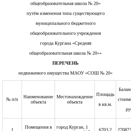
общеобразовательная
школа №
20
»
путём
изменения типа
существующего
муниципального
бюджетного
общеобразовательного
учреждения
города Кургана
«Средняя
общеобразовательная
школа №
20
»
»
ПЕРЕЧЕНЬ
недвижимого имущества МАОУ «
С
ОШ
№
20
»
Балан
Площадь
Наименование
Местонахождение
№ п/п
стоимо
объекта
объекта
в кв.м.
ру
Помещения в
город Курган, 1
1
6703,2
270873