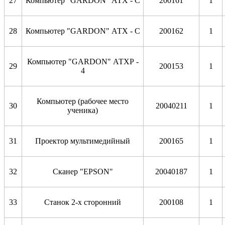
27
Компьютер "GARDON" АТХ - С
200161
1
28
Компьютер "GARDON" АТХ - С
200162
1
Компьютер "GARDON" АТХР -
29
200153
1
4
Компьютер (рабочее место
30
20040211
1
ученика)
31
Проектор мультимедийный
200165
1
32
Сканер "EPSON"
20040187
1
33
Станок 2-х сторонний
200108
1