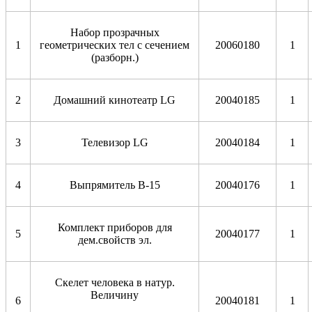
Набор прозрачных
1
геометрических тел с сечением
20060180
1
(разборн.)
2
Домашний кинотеатр LG
20040185
1
3
Телевизор LG
20040184
1
4
Выпрямитель В-15
20040176
1
Комплект приборов для
5
20040177
1
дем.свойств эл.
Скелет человека в натур.
Величину
6
20040181
1