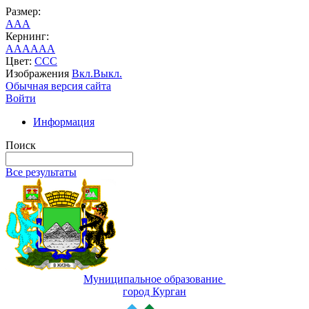
Размер:
A
A
A
Кернинг:
AA
AA
AA
Цвет:
C
C
C
Изображения
Вкл.
Выкл.
Обычная версия сайта
Войти
Информация
Поиск
Все результаты
Муниципальное образование
город Курган