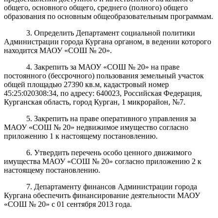
общего, основного общего, среднего (полного) общего
образования по основным общеобразовательным программам.
3. Определить Департамент социальной политики
Администрации города Кургана органом, в ведении которого
находится
МА
ОУ
«
СОШ
№
20
»
.
4.
Закрепить за
МА
ОУ
«
СОШ № 20
»
на праве
постоянного (
бессрочного) пользования земельный участок
общей площадью
2
7390
кв.м, кадастровый
номер
45:25:0
2
0
3
0
8
:
3
4
,
по адресу: 640023, Российская Федерация,
Курганская область, город Курган, 1 микрорайон, №7.
5. Закрепить на праве оперативного управления за
МА
ОУ
«
СОШ
№
20
»
недвижимое имущество согласно
приложению 1 к настоящему постановлению.
6. Утвердить перечень особо ценного движимого
имущества
МА
ОУ
«
СОШ
№
20
»
согласно приложению
2 к
настоящему постановлению.
7.
Департаменту финансов Администрации города
Кургана обеспечить финансирование деятельности
МА
ОУ
«
СОШ
№
20
»
с 01 сентября 2013 года
.