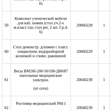
6)
Комплект ученической мебели
для каб. химии (стол уч.2-х
59
20060228
1
м.пласт-1ш; стул рег. 2 шт. Г.р.4-
6)
Стол демонстр. д/химии с пласт.
60
покрытием, водоразборной
20060229
1
колонкой и сливн. раковиной
Весы ВМЭН-200-50/100-Д00/87
напольные медицинские
61
20040238
1
электрон.
(от сети)
Ростомер медицинский РМ-1
62
20040239
1