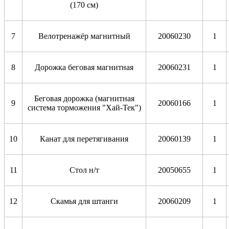
(170 см)
7
Велотренажёр магнитный
20060230
1
8
Дорожка беговая магнитная
20060231
1
Беговая дорожка (магнитная
9
20060166
1
система торможения "Хай-Тек")
10
Канат для перетягивания
20060139
1
11
Стол н/т
20050655
1
12
Скамья для штанги
20060209
1