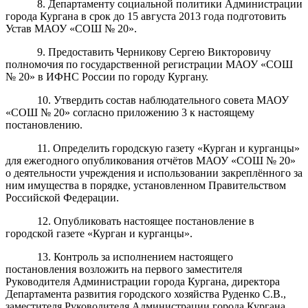
8. Департаменту социальной политики Администрации
города Кургана в срок
до 15 августа 2013 года
подготовить
Устав
МА
ОУ
«
СОШ
№
20
»
.
9. Предоставить
Черникову Сергею Викторовичу
полномочия по государственной регистрации
МА
ОУ
«
СОШ
№
20
»
в
И
ФНС России по городу Кургану.
10. Утвердить состав
н
аблюдательного совета
МА
ОУ
«
СОШ
№
20
»
согласно приложению
3 к настоящему
постановлению.
11. Определить городскую газету «Курган и курганцы»
д
ля ежегодного опубликования отчё
тов
МА
ОУ
«
СОШ
№
20
»
о деятельн
ости
учреждения
и использовании закреплё
нного за
ним имущества в порядке, установленном Правительством
Российской Федерации.
12. Опубликовать настоящее постановление в
городской газете «Курган и курганцы».
13
. Контроль
за исполнением
настоящего
постановления возложить на
п
ервого заместителя
Руководителя Администрации города Кургана, директора
Департамента
развития городского хозяйства
Руденко С.В.
,
заместителя Руководителя Администрации города Кургана,