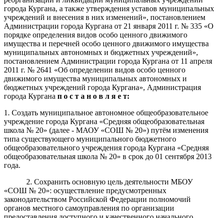
города Кургана, а также утверждения уставов муниципальных
учреждений и внесения в них изменений»,
постановление
м
Администрации города Кургана
от
21
января
2011
г
.
№ 335 «О
порядке определения видов особо ценного движимого
имущества и перечней особо ценного движимого имущества
муниципальных автономных и бюджетных учреждений»,
постановление
м Администрации города Кургана от 11
апреля
2011
г
.
№ 2641 «Об определении видов особо ценного
движимого имущества муниципальных автономных и
бюджетных учреждений города Кургана»
,
Администрация
города Кургана
п о с т а н о в л я е т:
1. Создать муниципальное автономное
обще
образовательное
учреждение города Кургана «
Средняя общеобразовательная
школа
№
20
» (далее
-
МА
ОУ
«
СОШ
№
20
»)
пут
ё
м изменения
типа существующего муниципального
бюджетного
о
бщео
бразовательного учреждения города Кургана
«
Средняя
общеобразовательная школа №
20
»
в срок до 01 сентября 2013
года
.
2.
Сохранить основн
ую
цел
ь
деятельности
МБ
ОУ
«
СОШ
№
20
»
:
осуществление предусмотренных
законодательством Российской Федерации полномочий
органов местного самоуправления
по организации
предоставления доступного и качественного начального