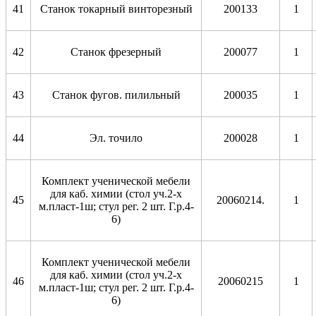
41
Станок токарный винторезный
200133
1
42
Станок фрезерный
200077
1
43
Станок фугов. пилильный
200035
1
44
Эл. точило
200028
1
Комплект ученической мебели
для каб. химии (стол уч.2-х
45
20060214.
1
м.пласт-1ш; стул рег. 2 шт. Г.р.4-
6)
Комплект ученической мебели
для каб. химии (стол уч.2-х
46
20060215
1
м.пласт-1ш; стул рег. 2 шт. Г.р.4-
6)