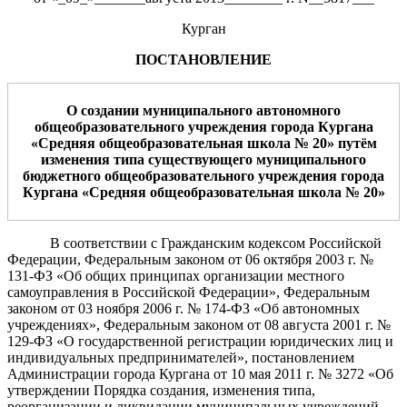
Курган
ПОСТАНОВЛЕНИЕ
О создании муниципального автономного
обще
образовательного учреждения города Кургана
«Средняя
обще
об
раз
о
в
ат
е
льная школа
№ 20
»
путём
изменения типа существующего муниципального
бюджет
ного
обще
образовательного учреждения города
Кургана «
Средняя
обще
об
раз
о
в
ат
е
льная школа
№
20
»
В соответствии
с
Гражданским
кодексом
Российской
Федерации, Федеральным
закон
о
м
от
06
октября
2003 г. №
131-ФЗ
«Об общих принципах
организации местного
самоуправления в Российской Федерации»,
Федеральным
закон
о
м
от 03
ноября
2006
г. № 174-ФЗ «Об автономных
учреждениях»,
Федеральным
закон
о
м
от 08
августа
2001
г. №
129-ФЗ «О государственной регистрации юридических лиц и
индивидуальных
предпринимателей», постановление
м
Администрации города Кургана
от 10
мая
2011 г
.
№ 3272 «Об
утверждении Порядка создания, изменения типа,
реорганизации и ликвидации муниципальных учреждений