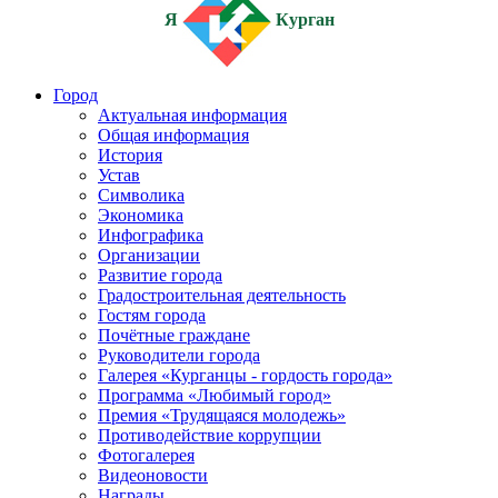
Я
Курган
Город
Актуальная информация
Общая информация
История
Устав
Символика
Экономика
Инфографика
Организации
Развитие города
Градостроительная деятельность
Гостям города
Почётные граждане
Руководители города
Галерея «Курганцы - гордость города»
Программа «Любимый город»
Премия «Трудящаяся молодежь»
Противодействие коррупции
Фотогалерея
Видеоновости
Награды