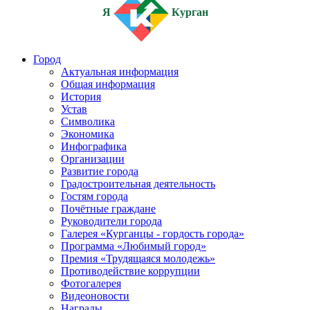
Я
Курган
Город
Актуальная информация
Общая информация
История
Устав
Символика
Экономика
Инфографика
Организации
Развитие города
Градостроительная деятельность
Гостям города
Почётные граждане
Руководители города
Галерея «Курганцы - гордость города»
Программа «Любимый город»
Премия «Трудящаяся молодежь»
Противодействие коррупции
Фотогалерея
Видеоновости
Награды