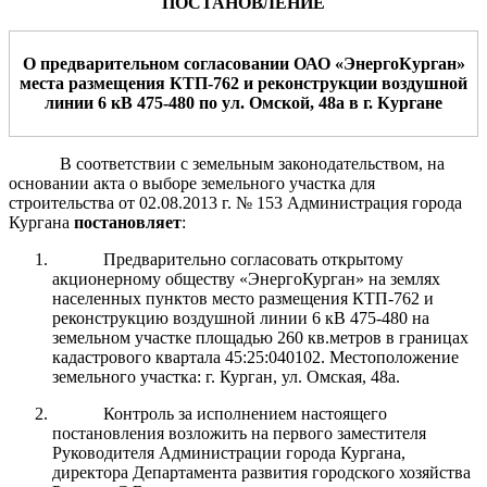
ПОСТАНОВЛЕНИЕ
О
предварительном согласовании
ОАО «ЭнергоКурган»
места
размещения
КТП-762 и реконструкции воздушной
линии 6 кВ 475-480
по ул. Омской
, 48а
в г.
Кургане
В соответствии с земельным законодательством, на
основании акта о выборе земельного участка для
строительства от 02.08.2013 г. № 153 Администрация города
Кургана
постановляет
:
Предварительно согласовать открытому
акционерному обществу «ЭнергоКурган» на землях
населенных пунктов место размещения КТП-762 и
реконструкцию воздушной линии 6 кВ 475-480
на
земельном участке
площадью 260 кв.метров
в границах
кадастрового квартала 45:25:040102.
Местоположение
земельного участка: г. Курган, ул. Омская, 48а.
Контроль за исполнением настоящего
постановления возложить на первого заместителя
Руководителя Администрации города Кургана,
директора Департамента развития городского хозяйства