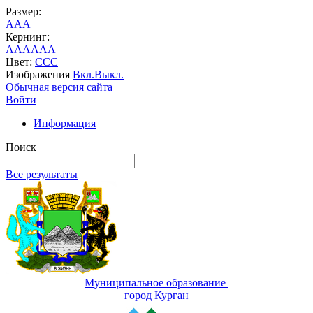
Размер:
A
A
A
Кернинг:
AA
AA
AA
Цвет:
C
C
C
Изображения
Вкл.
Выкл.
Обычная версия сайта
Войти
Информация
Поиск
Все результаты
Муниципальное образование
город Курган