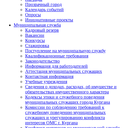
Прозрачный город
Календарь событий
Опросы
Инициативные проекты
Муниципальная служба
Кадровый резерв
Вакансии
Конкурсы
Стажировка
Поступление на муниципальную службу
Квалификационные требования
Законодательство
Информация для работодателей
Аттестация муниципальных служащих
Контактная информация
Учебные учреждения
Сведения о доходах, расходах, об имуществе и
обязательствах имущественного характера
Кодексы этики и служебного поведения
муниципальных служащих города Кургана
Комиссии по соблюдению требований к
служебному поведению муниципальных
служащих и урегулированию конфликта
интересов ОМС г. Кургана
Конфликт интересов на муниципальной службе