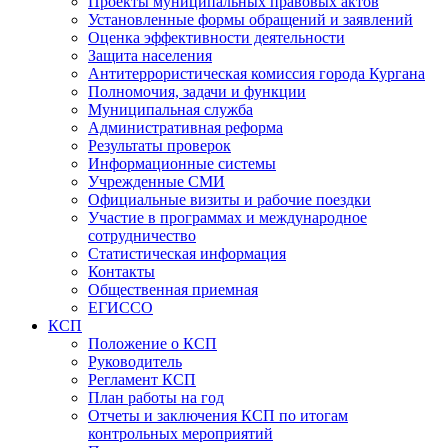
Проекты муниципальных правовых актов
Установленные формы обращений и заявлений
Оценка эффективности деятельности
Защита населения
Антитеррористическая комиссия города Кургана
Полномочия, задачи и функции
Муниципальная служба
Административная реформа
Результаты проверок
Информационные системы
Учрежденные СМИ
Официальные визиты и рабочие поездки
Участие в программах и международное
сотрудничество
Статистическая информация
Контакты
Общественная приемная
ЕГИССО
КСП
Положение о КСП
Руководитель
Регламент КСП
План работы на год
Отчеты и заключения КСП по итогам
контрольных мероприятий