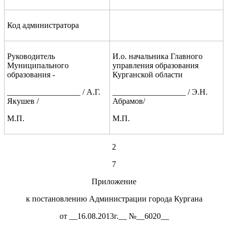
Код администратора
Руководитель
И.о. начальника Главного
Муниципального
управления образования
образования -
Курганской области
__________________ / А.Г.
__________________ / Э.Н.
Якушев /
Абрамов/
М.П.
М.П.
2
7
Приложение
к постановлению Администрации города Кургана
от __16.08.2013г.__ №__6020__