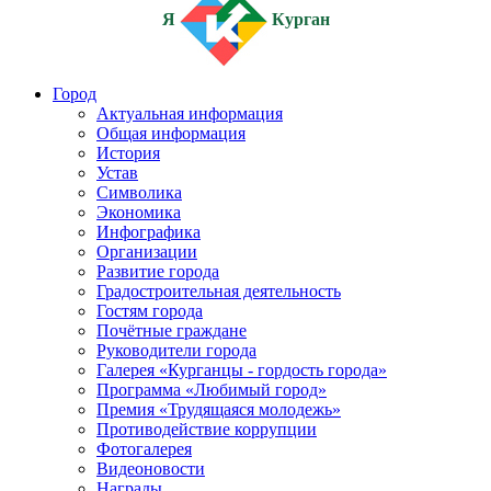
Я
Курган
Город
Актуальная информация
Общая информация
История
Устав
Символика
Экономика
Инфографика
Организации
Развитие города
Градостроительная деятельность
Гостям города
Почётные граждане
Руководители города
Галерея «Курганцы - гордость города»
Программа «Любимый город»
Премия «Трудящаяся молодежь»
Противодействие коррупции
Фотогалерея
Видеоновости
Награды