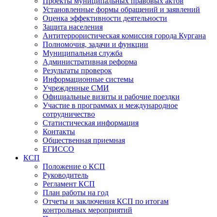
Проекты муниципальных правовых актов
Установленные формы обращений и заявлений
Оценка эффективности деятельности
Защита населения
Антитеррористическая комиссия города Кургана
Полномочия, задачи и функции
Муниципальная служба
Административная реформа
Результаты проверок
Информационные системы
Учрежденные СМИ
Официальные визиты и рабочие поездки
Участие в программах и международное
сотрудничество
Статистическая информация
Контакты
Общественная приемная
ЕГИССО
КСП
Положение о КСП
Руководитель
Регламент КСП
План работы на год
Отчеты и заключения КСП по итогам
контрольных мероприятий