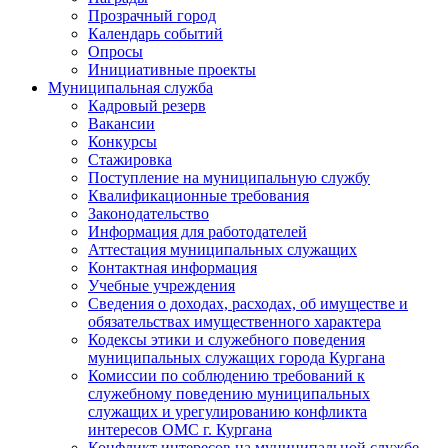
Прозрачный город
Календарь событий
Опросы
Инициативные проекты
Муниципальная служба
Кадровый резерв
Вакансии
Конкурсы
Стажировка
Поступление на муниципальную службу
Квалификационные требования
Законодательство
Информация для работодателей
Аттестация муниципальных служащих
Контактная информация
Учебные учреждения
Сведения о доходах, расходах, об имуществе и
обязательствах имущественного характера
Кодексы этики и служебного поведения
муниципальных служащих города Кургана
Комиссии по соблюдению требований к
служебному поведению муниципальных
служащих и урегулированию конфликта
интересов ОМС г. Кургана
Конфликт интересов на муниципальной службе