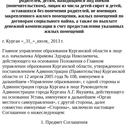
родителей, детям, находящимся под опекой
(попечительством), лицам из числа детей-сирот и детей,
оставшихся без попечения родителей, не имеющих
закрепленного жилого помещения, жилых помещений по
договорам социального найма, а также по выплате
денежной компенсации в счет предоставления указанных
жилых помещений
г. Курган «_31_»_июля_ 2013 г.
Главное управление образования Курганской области в лице
и.о. начальника Абрамова Эдуарда Николаевича,
действующего на основании Положения о Главном
управлении образования Курганской области, утвержденного
постановлением Администрации (Правительства) Курганской
области от 12 апреля 2005 года № 108, именуемое в
дальнейшем «Управление образования», с одной стороны
и
Администрация города Кургана
в лице Руководителя
Администрации города Кургана А.Г. Якушева, действующего
на основании Устава, именуемое в дальнейшем «Орган
местного самоуправления», с другой стороны,
далее
совместно именуемые «Стороны»,
заключили настоящее
Соглашение о нижеследующем:
1. Предмет Соглашения