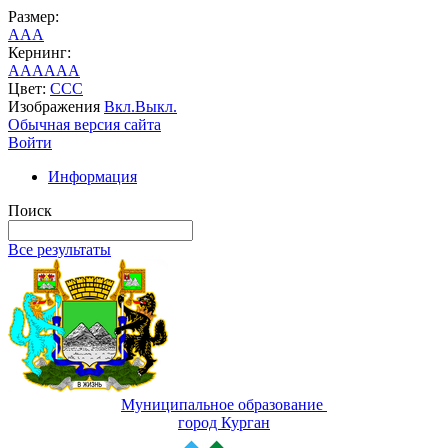
Размер:
A
A
A
Кернинг:
AA
AA
AA
Цвет:
C
C
C
Изображения
Вкл.
Выкл.
Обычная версия сайта
Войти
Информация
Поиск
Все результаты
Муниципальное образование
город Курган