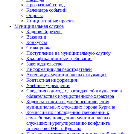
Прозрачный город
Календарь событий
Опросы
Инициативные проекты
Муниципальная служба
Кадровый резерв
Вакансии
Конкурсы
Стажировка
Поступление на муниципальную службу
Квалификационные требования
Законодательство
Информация для работодателей
Аттестация муниципальных служащих
Контактная информация
Учебные учреждения
Сведения о доходах, расходах, об имуществе и
обязательствах имущественного характера
Кодексы этики и служебного поведения
муниципальных служащих города Кургана
Комиссии по соблюдению требований к
служебному поведению муниципальных
служащих и урегулированию конфликта
интересов ОМС г. Кургана
Конфликт интересов на муниципальной службе