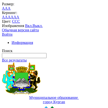
Размер:
A
A
A
Кернинг:
AA
AA
AA
Цвет:
C
C
C
Изображения
Вкл.
Выкл.
Обычная версия сайта
Войти
Информация
Поиск
Все результаты
Муниципальное образование
город Курган