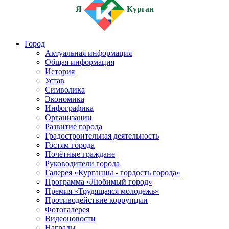
Я
Курган
Город
Актуальная информация
Общая информация
История
Устав
Символика
Экономика
Инфографика
Организации
Развитие города
Градостроительная деятельность
Гостям города
Почётные граждане
Руководители города
Галерея «Курганцы - гордость города»
Программа «Любимый город»
Премия «Трудящаяся молодежь»
Противодействие коррупции
Фотогалерея
Видеоновости
Награды