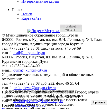
Интерактивные карты
Поиск
Поиск
Карта сайта
© Муниципальное образование город Курган
640002, Россия, г. Курган, пл. им. В.И. Ленина, д. № 1, Глава
города Кургана, Администрация города Кургана
тел. +7 (3522) 42-88-01 факс (автомат.) 46-59-69
e-mail:
mail@kurgan-city.ru
640002, Россия, г. Курган, пл. им. В.И. Ленина, д. № 1,
Курганская городская Дума
тел. +7 (3522) 42-84-00
e-mail:
duma@kurgan-city.ru
Управление массовых коммуникаций и общественных
отношений:
тел. +7 (3522) 42-88-08 доб. 232, факс 46-51-64
e-mail:
prokopieva@kurgan-city.ru
Сайт использует сервисы веб-аналитики с
Пресс-служба муниципального образования город Курган:
помощью технологии «cookie». Это позволяет
тел. +7 (3522) 42-88-08 доб. 236, факс 46-51-64
нам анализировать взаимодействие посетителей
e-mail:
kondratyeva-ma@kurgan-city.ru
Принять
с сайтом и делать его лучше. Продолжая
Госвеб:
kurgan.gosuslugi.ru
пользоваться сайтом, вы соглашаетесь с