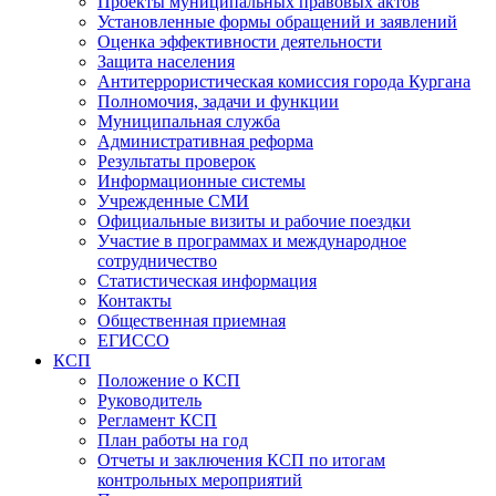
Проекты муниципальных правовых актов
Установленные формы обращений и заявлений
Оценка эффективности деятельности
Защита населения
Антитеррористическая комиссия города Кургана
Полномочия, задачи и функции
Муниципальная служба
Административная реформа
Результаты проверок
Информационные системы
Учрежденные СМИ
Официальные визиты и рабочие поездки
Участие в программах и международное
сотрудничество
Статистическая информация
Контакты
Общественная приемная
ЕГИССО
КСП
Положение о КСП
Руководитель
Регламент КСП
План работы на год
Отчеты и заключения КСП по итогам
контрольных мероприятий