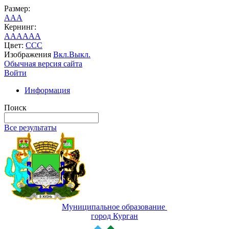
Размер:
A
A
A
Кернинг:
AA
AA
AA
Цвет:
C
C
C
Изображения
Вкл.
Выкл.
Обычная версия сайта
Войти
Информация
Поиск
Все результаты
Муниципальное образование
город Курган