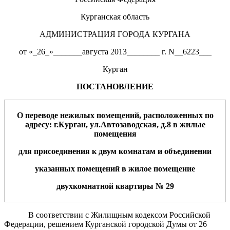
Курганская область
АДМИНИСТРАЦИЯ ГОРОДА КУРГАНА
от «_26_»_______августа 2013________ г. N__6223___
Курган
ПОСТАНОВЛЕНИЕ
О переводе нежил
ых
помещени
й
, расположенн
ых
по
адресу: г.Курган, ул.
Автозаводская
, д.
8
в жил
ы
е
помещени
я
для
присоединения к
двум комнатам
и объединении
у
казанных помещений в
жилое помещение
двух
комнатной
квартир
ы
№
29
В соответствии с Жилищным кодексом Российской
Федерации, решением Курганской городской Думы от 26