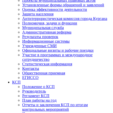
Проекты муниципальных правовых актов
Установленные формы обращений и заявлений
Оценка эффективности деятельности
Защита населения
Антитеррористическая комиссия города Кургана
Полномочия, задачи и функции
Муниципальная служба
Административная реформа
Результаты проверок
Информационные системы
Учрежденные СМИ
Официальные визиты и рабочие поездки
Участие в программах и международное
сотрудничество
Статистическая информация
Контакты
Общественная приемная
ЕГИССО
КСП
Положение о КСП
Руководитель
Регламент КСП
План работы на год
Отчеты и заключения КСП по итогам
контрольных мероприятий