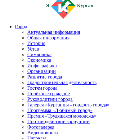
Я
Курган
Город
Актуальная информация
Общая информация
История
Устав
Символика
Экономика
Инфографика
Организации
Развитие города
Градостроительная деятельность
Гостям города
Почётные граждане
Руководители города
Галерея «Курганцы - гордость города»
Программа «Любимый город»
Премия «Трудящаяся молодежь»
Противодействие коррупции
Фотогалерея
Видеоновости
Награды