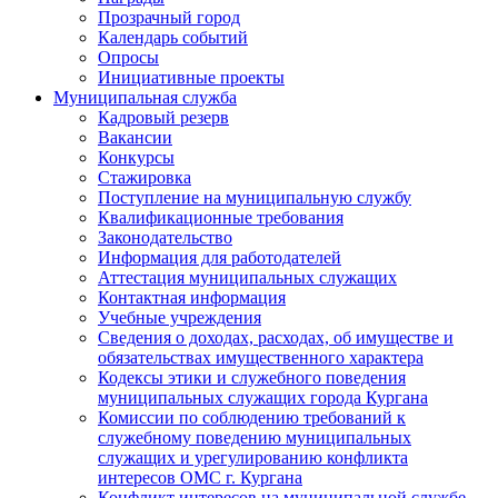
Прозрачный город
Календарь событий
Опросы
Инициативные проекты
Муниципальная служба
Кадровый резерв
Вакансии
Конкурсы
Стажировка
Поступление на муниципальную службу
Квалификационные требования
Законодательство
Информация для работодателей
Аттестация муниципальных служащих
Контактная информация
Учебные учреждения
Сведения о доходах, расходах, об имуществе и
обязательствах имущественного характера
Кодексы этики и служебного поведения
муниципальных служащих города Кургана
Комиссии по соблюдению требований к
служебному поведению муниципальных
служащих и урегулированию конфликта
интересов ОМС г. Кургана
Конфликт интересов на муниципальной службе