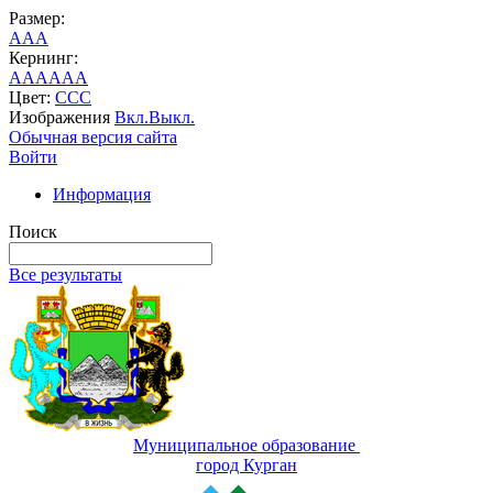
Размер:
A
A
A
Кернинг:
AA
AA
AA
Цвет:
C
C
C
Изображения
Вкл.
Выкл.
Обычная версия сайта
Войти
Информация
Поиск
Все результаты
Муниципальное образование
город Курган