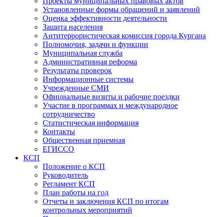
Проекты муниципальных правовых актов
Установленные формы обращений и заявлений
Оценка эффективности деятельности
Защита населения
Антитеррористическая комиссия города Кургана
Полномочия, задачи и функции
Муниципальная служба
Административная реформа
Результаты проверок
Информационные системы
Учрежденные СМИ
Официальные визиты и рабочие поездки
Участие в программах и международное
сотрудничество
Статистическая информация
Контакты
Общественная приемная
ЕГИССО
КСП
Положение о КСП
Руководитель
Регламент КСП
План работы на год
Отчеты и заключения КСП по итогам
контрольных мероприятий