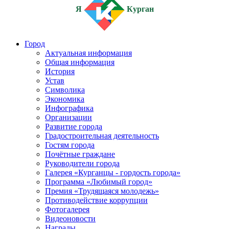
Я
Курган
Город
Актуальная информация
Общая информация
История
Устав
Символика
Экономика
Инфографика
Организации
Развитие города
Градостроительная деятельность
Гостям города
Почётные граждане
Руководители города
Галерея «Курганцы - гордость города»
Программа «Любимый город»
Премия «Трудящаяся молодежь»
Противодействие коррупции
Фотогалерея
Видеоновости
Награды