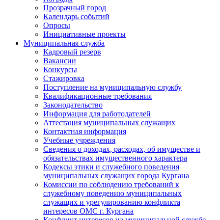
Прозрачный город
Календарь событий
Опросы
Инициативные проекты
Муниципальная служба
Кадровый резерв
Вакансии
Конкурсы
Стажировка
Поступление на муниципальную службу
Квалификационные требования
Законодательство
Информация для работодателей
Аттестация муниципальных служащих
Контактная информация
Учебные учреждения
Сведения о доходах, расходах, об имуществе и
обязательствах имущественного характера
Кодексы этики и служебного поведения
муниципальных служащих города Кургана
Комиссии по соблюдению требований к
служебному поведению муниципальных
служащих и урегулированию конфликта
интересов ОМС г. Кургана
Конфликт интересов на муниципальной службе