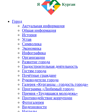
Я
Курган
Город
Актуальная информация
Общая информация
История
Устав
Символика
Экономика
Инфографика
Организации
Развитие города
Градостроительная деятельность
Гостям города
Почётные граждане
Руководители города
Галерея «Курганцы - гордость города»
Программа «Любимый город»
Премия «Трудящаяся молодежь»
Противодействие коррупции
Фотогалерея
Видеоновости
Награды