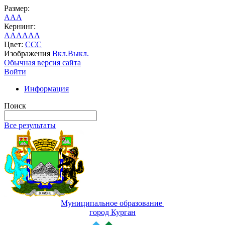
Размер:
A
A
A
Кернинг:
AA
AA
AA
Цвет:
C
C
C
Изображения
Вкл.
Выкл.
Обычная версия сайта
Войти
Информация
Поиск
Все результаты
Муниципальное образование
город Курган