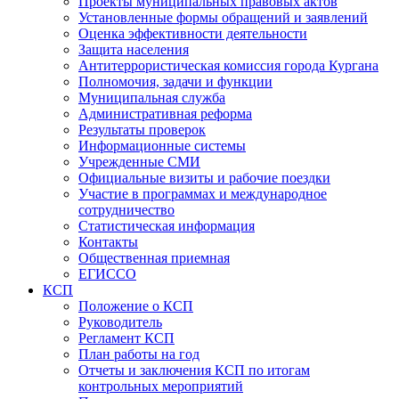
Проекты муниципальных правовых актов
Установленные формы обращений и заявлений
Оценка эффективности деятельности
Защита населения
Антитеррористическая комиссия города Кургана
Полномочия, задачи и функции
Муниципальная служба
Административная реформа
Результаты проверок
Информационные системы
Учрежденные СМИ
Официальные визиты и рабочие поездки
Участие в программах и международное
сотрудничество
Статистическая информация
Контакты
Общественная приемная
ЕГИССО
КСП
Положение о КСП
Руководитель
Регламент КСП
План работы на год
Отчеты и заключения КСП по итогам
контрольных мероприятий