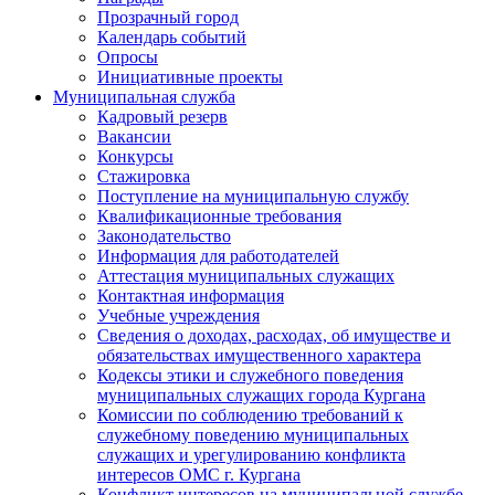
Прозрачный город
Календарь событий
Опросы
Инициативные проекты
Муниципальная служба
Кадровый резерв
Вакансии
Конкурсы
Стажировка
Поступление на муниципальную службу
Квалификационные требования
Законодательство
Информация для работодателей
Аттестация муниципальных служащих
Контактная информация
Учебные учреждения
Сведения о доходах, расходах, об имуществе и
обязательствах имущественного характера
Кодексы этики и служебного поведения
муниципальных служащих города Кургана
Комиссии по соблюдению требований к
служебному поведению муниципальных
служащих и урегулированию конфликта
интересов ОМС г. Кургана
Конфликт интересов на муниципальной службе