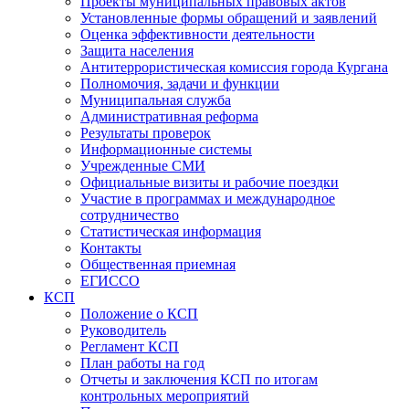
Проекты муниципальных правовых актов
Установленные формы обращений и заявлений
Оценка эффективности деятельности
Защита населения
Антитеррористическая комиссия города Кургана
Полномочия, задачи и функции
Муниципальная служба
Административная реформа
Результаты проверок
Информационные системы
Учрежденные СМИ
Официальные визиты и рабочие поездки
Участие в программах и международное
сотрудничество
Статистическая информация
Контакты
Общественная приемная
ЕГИССО
КСП
Положение о КСП
Руководитель
Регламент КСП
План работы на год
Отчеты и заключения КСП по итогам
контрольных мероприятий