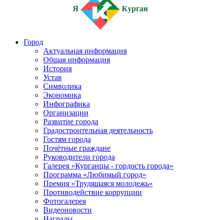
Я
Курган
Город
Актуальная информация
Общая информация
История
Устав
Символика
Экономика
Инфографика
Организации
Развитие города
Градостроительная деятельность
Гостям города
Почётные граждане
Руководители города
Галерея «Курганцы - гордость города»
Программа «Любимый город»
Премия «Трудящаяся молодежь»
Противодействие коррупции
Фотогалерея
Видеоновости
Награды