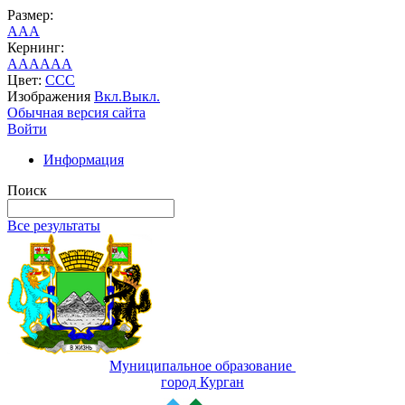
Размер:
A
A
A
Кернинг:
AA
AA
AA
Цвет:
C
C
C
Изображения
Вкл.
Выкл.
Обычная версия сайта
Войти
Информация
Поиск
Все результаты
Муниципальное образование
город Курган