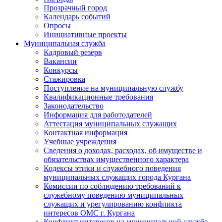
Прозрачный город
Календарь событий
Опросы
Инициативные проекты
Муниципальная служба
Кадровый резерв
Вакансии
Конкурсы
Стажировка
Поступление на муниципальную службу
Квалификационные требования
Законодательство
Информация для работодателей
Аттестация муниципальных служащих
Контактная информация
Учебные учреждения
Сведения о доходах, расходах, об имуществе и
обязательствах имущественного характера
Кодексы этики и служебного поведения
муниципальных служащих города Кургана
Комиссии по соблюдению требований к
служебному поведению муниципальных
служащих и урегулированию конфликта
интересов ОМС г. Кургана
Конфликт интересов на муниципальной службе