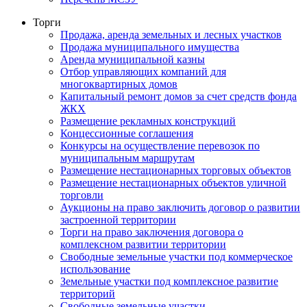
Торги
Продажа, аренда земельных и лесных участков
Продажа муниципального имущества
Аренда муниципальной казны
Отбор управляющих компаний для
многоквартирных домов
Капитальный ремонт домов за счет средств фонда
ЖКХ
Размещение рекламных конструкций
Концессионные соглашения
Конкурсы на осуществление перевозок по
муниципальным маршрутам
Размещение нестационарных торговых объектов
Размещение нестационарных объектов уличной
торговли
Аукционы на право заключить договор о развитии
застроенной территории
Торги на право заключения договора о
комплексном развитии территории
Свободные земельные участки под коммерческое
использование
Земельные участки под комплексное развитие
территорий
Свободные земельные участки