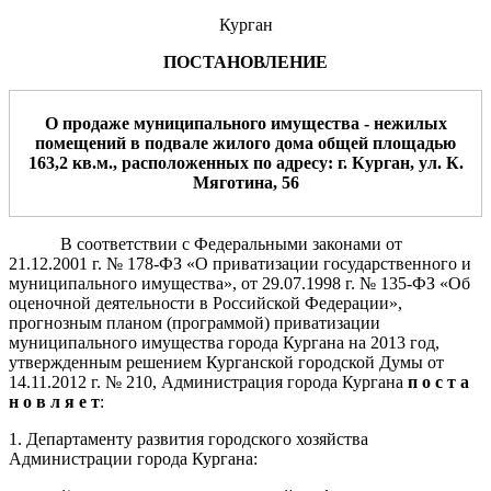
Курган
ПОСТАНОВЛЕНИЕ
О продаже муниципального имущества -
нежилых
помещений в подвале
жилого дома общей площа
дью
163,2
кв.м., расположенных
по адресу: г. Курган, ул.
К.
Мяготина
,
56
В соответствии с Федеральными законами от
21.12.2001 г. № 178-ФЗ «О приватизации государственного и
муниципального имущества», от 29.07.1998 г. № 135-ФЗ «Об
оценочной деятельности в Российской Федерации»,
прогнозным планом (программой) приватизации
муниципального имущества города Кургана на 2013 год,
утвержденным решением Курганской городской Думы от
14.11.2012 г. № 210, Администрация города Кургана
п о с т а
н о в л я е т
:
1. Департаменту развития городского хозяйства
Администрации города Кургана: