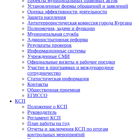
Проекты муниципальных правовых актов
Установленные формы обращений и заявлений
Оценка эффективности деятельности
Защита населения
Антитеррористическая комиссия города Кургана
Полномочия, задачи и функции
Муниципальная служба
Административная реформа
Результаты проверок
Информационные системы
Учрежденные СМИ
Официальные визиты и рабочие поездки
Участие в программах и международное
сотрудничество
Статистическая информация
Контакты
Общественная приемная
ЕГИССО
КСП
Положение о КСП
Руководитель
Регламент КСП
План работы на год
Отчеты и заключения КСП по итогам
контрольных мероприятий