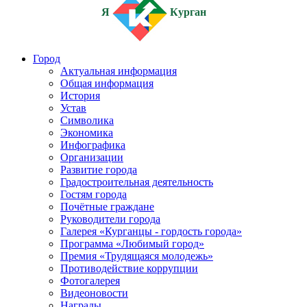
Я
Курган
Город
Актуальная информация
Общая информация
История
Устав
Символика
Экономика
Инфографика
Организации
Развитие города
Градостроительная деятельность
Гостям города
Почётные граждане
Руководители города
Галерея «Курганцы - гордость города»
Программа «Любимый город»
Премия «Трудящаяся молодежь»
Противодействие коррупции
Фотогалерея
Видеоновости
Награды