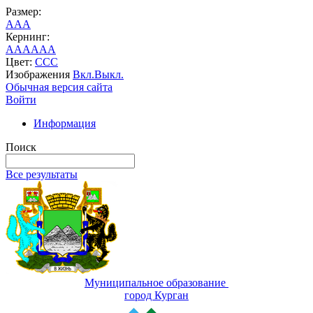
Размер:
A
A
A
Кернинг:
AA
AA
AA
Цвет:
C
C
C
Изображения
Вкл.
Выкл.
Обычная версия сайта
Войти
Информация
Поиск
Все результаты
Муниципальное образование
город Курган