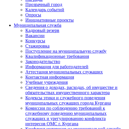
Прозрачный город
Календарь событий
Опросы
Инициативные проекты
Муниципальная служба
Кадровый резерв
Вакансии
Конкурсы
Стажировка
Поступление на муниципальную службу
Квалификационные требования
Законодательство
Информация для работодателей
Аттестация муниципальных служащих
Контактная информация
Учебные учреждения
Сведения о доходах, расходах, об имуществе и
обязательствах имущественного характера
Кодексы этики и служебного поведения
муниципальных служащих города Кургана
Комиссии по соблюдению требований к
служебному поведению муниципальных
служащих и урегулированию конфликта
интересов ОМС г. Кургана
Конфликт интересов на муниципальной службе