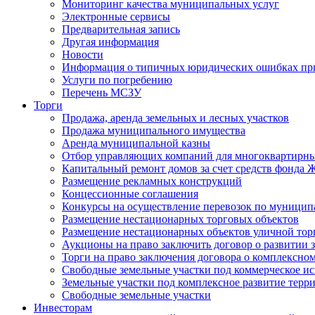
Мониторинг качества муниципальных услуг
Электронные сервисы
Предварительная запись
Другая информация
Новости
Информация о типичных юридических ошибках при
Услуги по погребению
Перечень МСЗУ
Торги
Продажа, аренда земельных и лесных участков
Продажа муниципального имущества
Аренда муниципальной казны
Отбор управляющих компаний для многоквартирн
Капитальный ремонт домов за счет средств фонда
Размещение рекламных конструкций
Концессионные соглашения
Конкурсы на осуществление перевозок по муници
Размещение нестационарных торговых объектов
Размещение нестационарных объектов уличной тор
Аукционы на право заключить договор о развитии 
Торги на право заключения договора о комплексно
Свободные земельные участки под коммерческое и
Земельные участки под комплексное развитие терр
Свободные земельные участки
Инвесторам