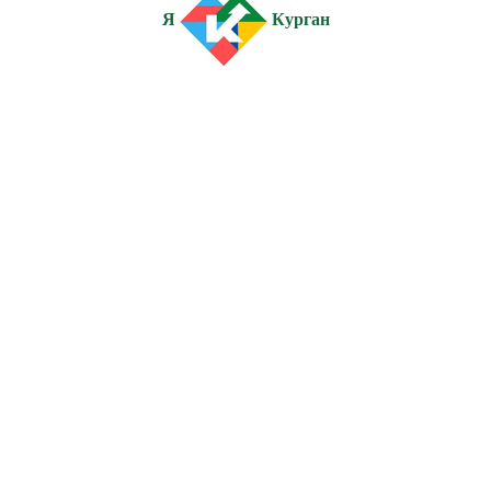
Я
Курган