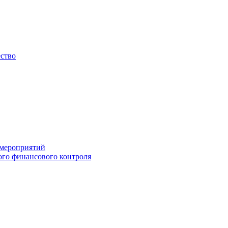
ество
 мероприятий
го финансового контроля