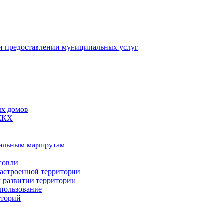
 предоставлении муниципальных услуг
ых домов
 ЖКХ
пальным маршрутам
говли
застроенной территории
м развитии территории
спользование
иторий