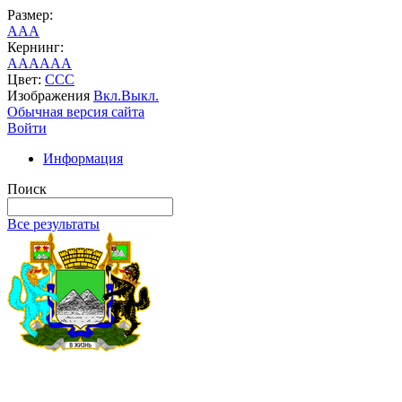
Размер:
A
A
A
Кернинг:
AA
AA
AA
Цвет:
C
C
C
Изображения
Вкл.
Выкл.
Обычная версия сайта
Войти
Информация
Поиск
Все результаты