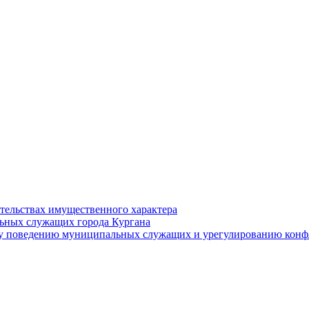
ательствах имущественного характера
ьных служащих города Кургана
у поведению муниципальных служащих и урегулированию конфл