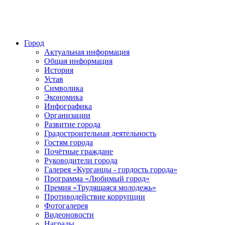
Город
Актуальная информация
Общая информация
История
Устав
Символика
Экономика
Инфографика
Организации
Развитие города
Градостроительная деятельность
Гостям города
Почётные граждане
Руководители города
Галерея «Курганцы - гордость города»
Программа «Любимый город»
Премия «Трудящаяся молодежь»
Противодействие коррупции
Фотогалерея
Видеоновости
Награды