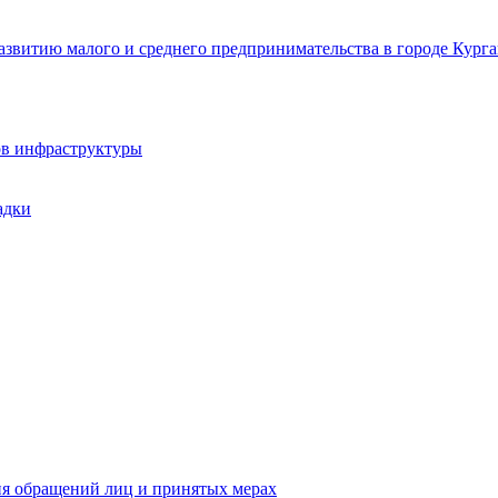
звитию малого и среднего предпринимательства в городе Курга
ов инфраструктуры
адки
ия обращений лиц и принятых мерах