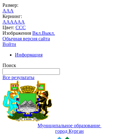
Размер:
A
A
A
Кернинг:
AA
AA
AA
Цвет:
C
C
C
Изображения
Вкл.
Выкл.
Обычная версия сайта
Войти
Информация
Поиск
Все результаты
Муниципальное образование
город Курган