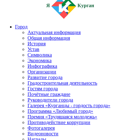
Я
Курган
Город
Актуальная информация
Общая информация
История
Устав
Символика
Экономика
Инфографика
Организации
Развитие города
Градостроительная деятельность
Гостям города
Почётные граждане
Руководители города
Галерея «Курганцы - гордость города»
Программа «Любимый город»
Премия «Трудящаяся молодежь»
Противодействие коррупции
Фотогалерея
Видеоновости
Награды