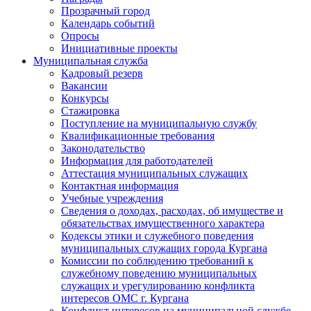
Прозрачный город
Календарь событий
Опросы
Инициативные проекты
Муниципальная служба
Кадровый резерв
Вакансии
Конкурсы
Стажировка
Поступление на муниципальную службу
Квалификационные требования
Законодательство
Информация для работодателей
Аттестация муниципальных служащих
Контактная информация
Учебные учреждения
Сведения о доходах, расходах, об имуществе и
обязательствах имущественного характера
Кодексы этики и служебного поведения
муниципальных служащих города Кургана
Комиссии по соблюдению требований к
служебному поведению муниципальных
служащих и урегулированию конфликта
интересов ОМС г. Кургана
Конфликт интересов на муниципальной службе