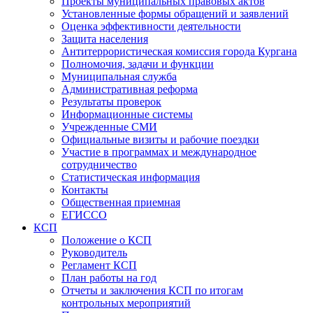
Проекты муниципальных правовых актов
Установленные формы обращений и заявлений
Оценка эффективности деятельности
Защита населения
Антитеррористическая комиссия города Кургана
Полномочия, задачи и функции
Муниципальная служба
Административная реформа
Результаты проверок
Информационные системы
Учрежденные СМИ
Официальные визиты и рабочие поездки
Участие в программах и международное
сотрудничество
Статистическая информация
Контакты
Общественная приемная
ЕГИССО
КСП
Положение о КСП
Руководитель
Регламент КСП
План работы на год
Отчеты и заключения КСП по итогам
контрольных мероприятий