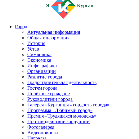
Я
Курган
Город
Актуальная информация
Общая информация
История
Устав
Символика
Экономика
Инфографика
Организации
Развитие города
Градостроительная деятельность
Гостям города
Почётные граждане
Руководители города
Галерея «Курганцы - гордость города»
Программа «Любимый город»
Премия «Трудящаяся молодежь»
Противодействие коррупции
Фотогалерея
Видеоновости
Награды