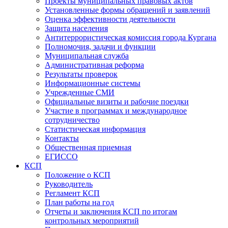
Проекты муниципальных правовых актов
Установленные формы обращений и заявлений
Оценка эффективности деятельности
Защита населения
Антитеррористическая комиссия города Кургана
Полномочия, задачи и функции
Муниципальная служба
Административная реформа
Результаты проверок
Информационные системы
Учрежденные СМИ
Официальные визиты и рабочие поездки
Участие в программах и международное
сотрудничество
Статистическая информация
Контакты
Общественная приемная
ЕГИССО
КСП
Положение о КСП
Руководитель
Регламент КСП
План работы на год
Отчеты и заключения КСП по итогам
контрольных мероприятий