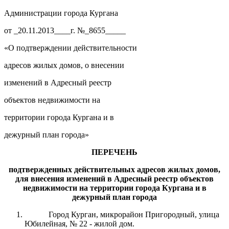
Администрации города Кургана
от _20.11.2013____г. №_8655_____
«О подтверждении действительности
адресов жилых домов, о внесении
изменений в Адресный реестр
объектов недвижимости на
территории города Кургана и в
дежурный план города»
ПЕРЕЧЕНЬ
подтвержден
ных
действительн
ых
адресов
жилых домов
,
для
внесе
ния
изменени
й
в
А
дресный реестр объектов
недвижимости на территории города Кургана и в
дежурный план города
Город Курган, микрорайон Пригородный, улица
Юбилейная, № 22 - жилой дом.