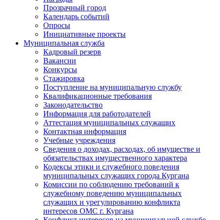
Прозрачный город
Календарь событий
Опросы
Инициативные проекты
Муниципальная служба
Кадровый резерв
Вакансии
Конкурсы
Стажировка
Поступление на муниципальную службу
Квалификационные требования
Законодательство
Информация для работодателей
Аттестация муниципальных служащих
Контактная информация
Учебные учреждения
Сведения о доходах, расходах, об имуществе и
обязательствах имущественного характера
Кодексы этики и служебного поведения
муниципальных служащих города Кургана
Комиссии по соблюдению требований к
служебному поведению муниципальных
служащих и урегулированию конфликта
интересов ОМС г. Кургана
Конфликт интересов на муниципальной службе