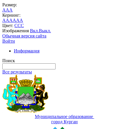
Размер:
A
A
A
Кернинг:
AA
AA
AA
Цвет:
C
C
C
Изображения
Вкл.
Выкл.
Обычная версия сайта
Войти
Информация
Поиск
Все результаты
Муниципальное образование
город Курган