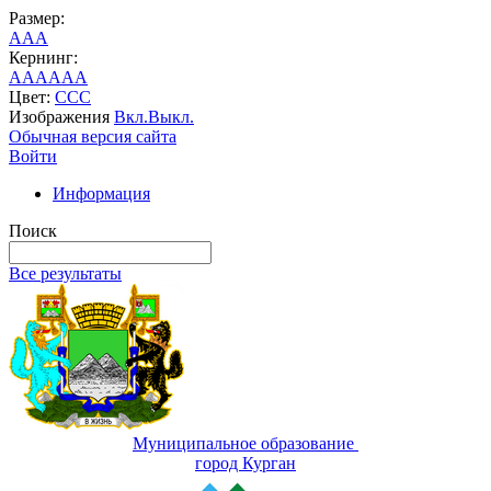
Размер:
A
A
A
Кернинг:
AA
AA
AA
Цвет:
C
C
C
Изображения
Вкл.
Выкл.
Обычная версия сайта
Войти
Информация
Поиск
Все результаты
Муниципальное образование
город Курган