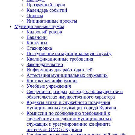
Прозрачный город
Календарь событий
Опросы
Инициативные проекты
Муниципальная служба
Кадровый резерв
Вакансии
Конкурсы
Стажировка
Поступление на муниципальную службу
Квалификационные требования
Законодательство
Информация для работодателей
Аттестация муниципальных служащих
Контактная информация
Учебные учреждения
Сведения о доходах, расходах, об имуществе и
обязательствах имущественного характера
Кодексы этики и служебного поведения
муниципальных служащих города Кургана
Комиссии по соблюдению требований к
служебному поведению муниципальных
служащих и урегулированию конфликта
интересов ОМС г. Кургана
Конфликт интересов на муниципальной службе