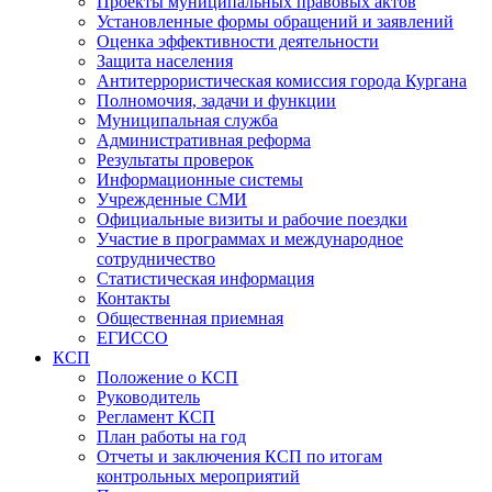
Проекты муниципальных правовых актов
Установленные формы обращений и заявлений
Оценка эффективности деятельности
Защита населения
Антитеррористическая комиссия города Кургана
Полномочия, задачи и функции
Муниципальная служба
Административная реформа
Результаты проверок
Информационные системы
Учрежденные СМИ
Официальные визиты и рабочие поездки
Участие в программах и международное
сотрудничество
Статистическая информация
Контакты
Общественная приемная
ЕГИССО
КСП
Положение о КСП
Руководитель
Регламент КСП
План работы на год
Отчеты и заключения КСП по итогам
контрольных мероприятий