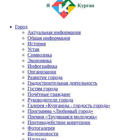
Я
Курган
Город
Актуальная информация
Общая информация
История
Устав
Символика
Экономика
Инфографика
Организации
Развитие города
Градостроительная деятельность
Гостям города
Почётные граждане
Руководители города
Галерея «Курганцы - гордость города»
Программа «Любимый город»
Премия «Трудящаяся молодежь»
Противодействие коррупции
Фотогалерея
Видеоновости
Награды