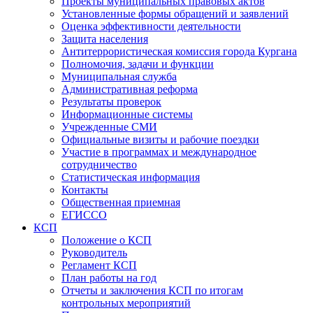
Проекты муниципальных правовых актов
Установленные формы обращений и заявлений
Оценка эффективности деятельности
Защита населения
Антитеррористическая комиссия города Кургана
Полномочия, задачи и функции
Муниципальная служба
Административная реформа
Результаты проверок
Информационные системы
Учрежденные СМИ
Официальные визиты и рабочие поездки
Участие в программах и международное
сотрудничество
Статистическая информация
Контакты
Общественная приемная
ЕГИССО
КСП
Положение о КСП
Руководитель
Регламент КСП
План работы на год
Отчеты и заключения КСП по итогам
контрольных мероприятий