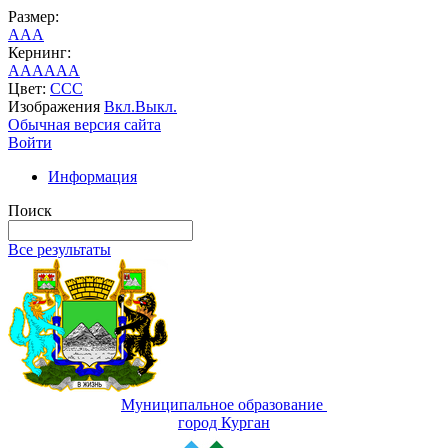
Размер:
A
A
A
Кернинг:
AA
AA
AA
Цвет:
C
C
C
Изображения
Вкл.
Выкл.
Обычная версия сайта
Войти
Информация
Поиск
Все результаты
Муниципальное образование
город Курган