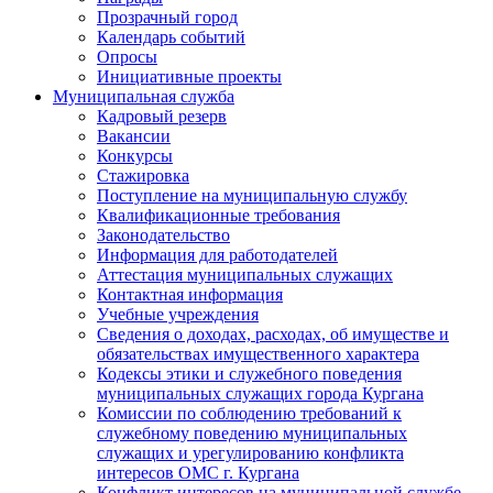
Прозрачный город
Календарь событий
Опросы
Инициативные проекты
Муниципальная служба
Кадровый резерв
Вакансии
Конкурсы
Стажировка
Поступление на муниципальную службу
Квалификационные требования
Законодательство
Информация для работодателей
Аттестация муниципальных служащих
Контактная информация
Учебные учреждения
Сведения о доходах, расходах, об имуществе и
обязательствах имущественного характера
Кодексы этики и служебного поведения
муниципальных служащих города Кургана
Комиссии по соблюдению требований к
служебному поведению муниципальных
служащих и урегулированию конфликта
интересов ОМС г. Кургана
Конфликт интересов на муниципальной службе