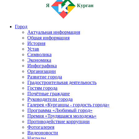
Я
Курган
Город
Актуальная информация
Общая информация
История
Устав
Символика
Экономика
Инфографика
Организации
Развитие города
Градостроительная деятельность
Гостям города
Почётные граждане
Руководители города
Галерея «Курганцы - гордость города»
Программа «Любимый город»
Премия «Трудящаяся молодежь»
Противодействие коррупции
Фотогалерея
Видеоновости
Награды