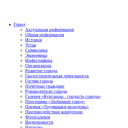
Город
Актуальная информация
Общая информация
История
Устав
Символика
Экономика
Инфографика
Организации
Развитие города
Градостроительная деятельность
Гостям города
Почётные граждане
Руководители города
Галерея «Курганцы - гордость города»
Программа «Любимый город»
Премия «Трудящаяся молодежь»
Противодействие коррупции
Фотогалерея
Видеоновости
Награды