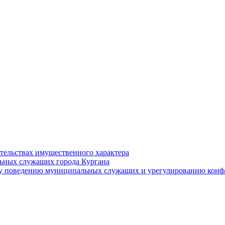
ательствах имущественного характера
ьных служащих города Кургана
у поведению муниципальных служащих и урегулированию конфл