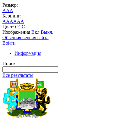
Размер:
A
A
A
Кернинг:
AA
AA
AA
Цвет:
C
C
C
Изображения
Вкл.
Выкл.
Обычная версия сайта
Войти
Информация
Поиск
Все результаты