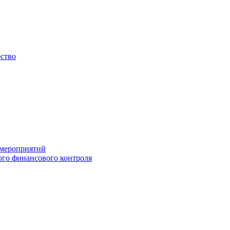
ество
 мероприятий
го финансового контроля