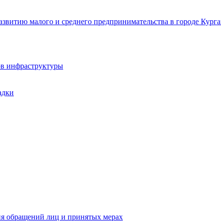
звитию малого и среднего предпринимательства в городе Курга
ов инфраструктуры
адки
ия обращений лиц и принятых мерах