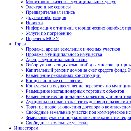
Мониторинг качества муниципальных услуг
Электронные сервисы
Предварительная запись
Другая информация
Новости
Информация о типичных юридических ошибках при
Услуги по погребению
Перечень МСЗУ
Торги
Продажа, аренда земельных и лесных участков
Продажа муниципального имущества
Аренда муниципальной казны
Отбор управляющих компаний для многоквартирн
Капитальный ремонт домов за счет средств фонда
Размещение рекламных конструкций
Концессионные соглашения
Конкурсы на осуществление перевозок по муници
Размещение нестационарных торговых объектов
Размещение нестационарных объектов уличной тор
Аукционы на право заключить договор о развитии 
Торги на право заключения договора о комплексно
Свободные земельные участки под коммерческое и
Земельные участки под комплексное развитие терр
Свободные земельные участки
Инвесторам