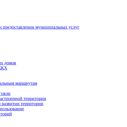
 предоставлении муниципальных услуг
ых домов
 ЖКХ
пальным маршрутам
говли
застроенной территории
м развитии территории
спользование
иторий