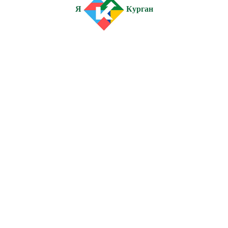
Я
Курган