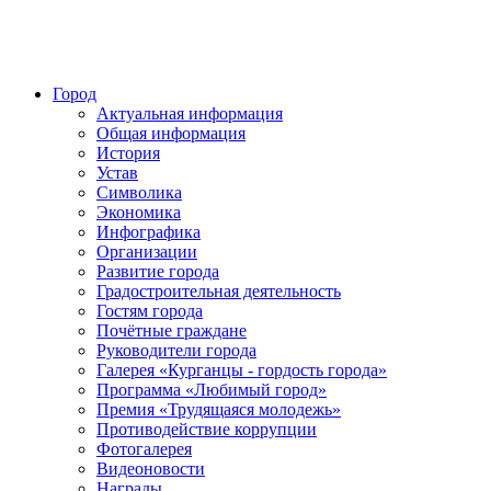
Город
Актуальная информация
Общая информация
История
Устав
Символика
Экономика
Инфографика
Организации
Развитие города
Градостроительная деятельность
Гостям города
Почётные граждане
Руководители города
Галерея «Курганцы - гордость города»
Программа «Любимый город»
Премия «Трудящаяся молодежь»
Противодействие коррупции
Фотогалерея
Видеоновости
Награды