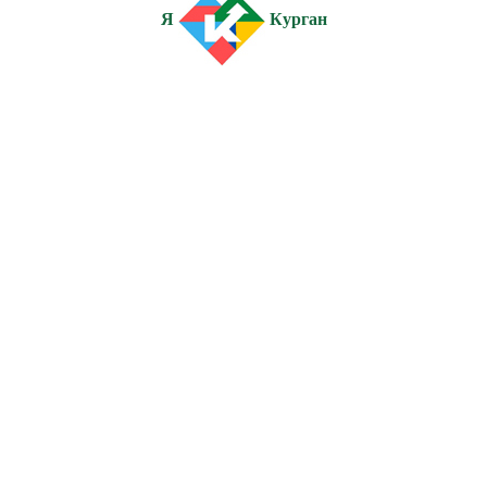
Я
Курган