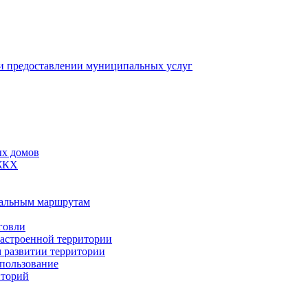
 предоставлении муниципальных услуг
ых домов
 ЖКХ
пальным маршрутам
говли
застроенной территории
м развитии территории
спользование
иторий