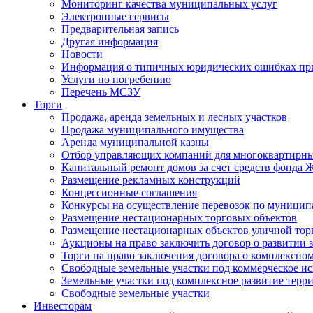
Мониторинг качества муниципальных услуг
Электронные сервисы
Предварительная запись
Другая информация
Новости
Информация о типичных юридических ошибках при
Услуги по погребению
Перечень МСЗУ
Торги
Продажа, аренда земельных и лесных участков
Продажа муниципального имущества
Аренда муниципальной казны
Отбор управляющих компаний для многоквартирн
Капитальный ремонт домов за счет средств фонда
Размещение рекламных конструкций
Концессионные соглашения
Конкурсы на осуществление перевозок по муници
Размещение нестационарных торговых объектов
Размещение нестационарных объектов уличной тор
Аукционы на право заключить договор о развитии 
Торги на право заключения договора о комплексно
Свободные земельные участки под коммерческое и
Земельные участки под комплексное развитие терр
Свободные земельные участки
Инвесторам