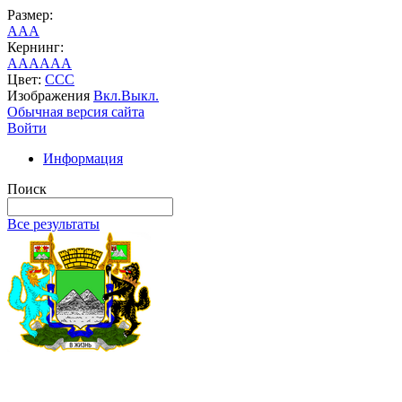
Размер:
A
A
A
Кернинг:
AA
AA
AA
Цвет:
C
C
C
Изображения
Вкл.
Выкл.
Обычная версия сайта
Войти
Информация
Поиск
Все результаты