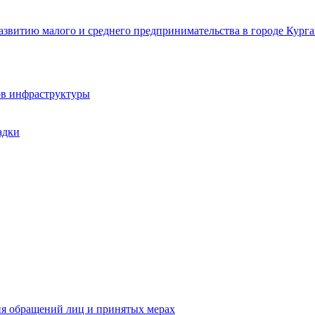
звитию малого и среднего предпринимательства в городе Курга
ов инфраструктуры
адки
ия обращений лиц и принятых мерах