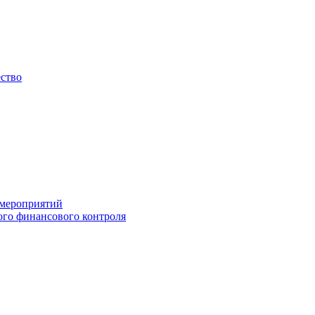
ество
 мероприятий
го финансового контроля