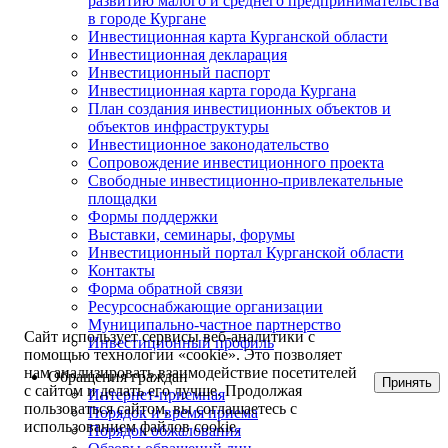
развитию малого и среднего предпринимательства
в городе Кургане
Инвестиционная карта Курганской области
Инвестиционная декларация
Инвестиционный паспорт
Инвестиционная карта города Кургана
План создания инвестиционных объектов и
объектов инфраструктуры
Инвестиционное законодательство
Сопровождение инвестиционного проекта
Свободные инвестиционно-привлекательные
площадки
Формы поддержки
Выставки, семинары, форумы
Инвестиционный портал Курганской области
Контакты
Форма обратной связи
Ресурсоснабжающие организации
Муниципально-частное партнерство
Сайт использует сервисы веб-аналитики с
Инвестиционный профиль
помощью технологии «cookie». Это позволяет
нам анализировать взаимодействие посетителей
Обращения граждан
Принять
с сайтом и делать его лучше. Продолжая
Интернет-приемная
пользоваться сайтом, вы соглашаетесь с
Порядок и время приема
использованием файлов cookie.
Порядок обжалования