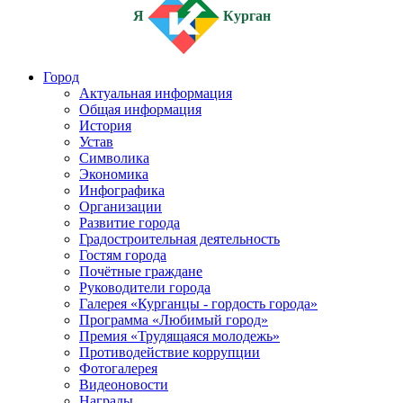
Я
Курган
Город
Актуальная информация
Общая информация
История
Устав
Символика
Экономика
Инфографика
Организации
Развитие города
Градостроительная деятельность
Гостям города
Почётные граждане
Руководители города
Галерея «Курганцы - гордость города»
Программа «Любимый город»
Премия «Трудящаяся молодежь»
Противодействие коррупции
Фотогалерея
Видеоновости
Награды