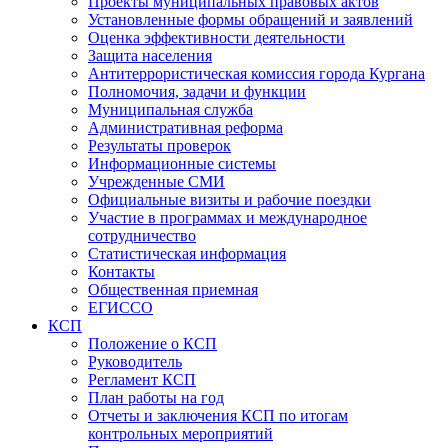
Проекты муниципальных правовых актов
Установленные формы обращений и заявлений
Оценка эффективности деятельности
Защита населения
Антитеррористическая комиссия города Кургана
Полномочия, задачи и функции
Муниципальная служба
Административная реформа
Результаты проверок
Информационные системы
Учрежденные СМИ
Официальные визиты и рабочие поездки
Участие в программах и международное
сотрудничество
Статистическая информация
Контакты
Общественная приемная
ЕГИССО
КСП
Положение о КСП
Руководитель
Регламент КСП
План работы на год
Отчеты и заключения КСП по итогам
контрольных мероприятий