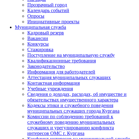
Прозрачный город
Календарь событий
Опросы
Инициативные проекты
Муниципальная служба
Кадровый резерв
Вакансии
Конкурсы
Стажировка
Поступление на муниципальную службу
Квалификационные требования
Законодательство
Информация для работодателей
Аттестация муниципальных служащих
Контактная информация
Учебные учреждения
Сведения о доходах, расходах, об имуществе и
обязательствах имущественного характера
Кодексы этики и служебного поведения
муниципальных служащих города Кургана
Комиссии по соблюдению требований к
служебному поведению муниципальных
служащих и урегулированию конфликта
интересов ОМС г. Кургана
Конфликт интересов на муниципальной службе