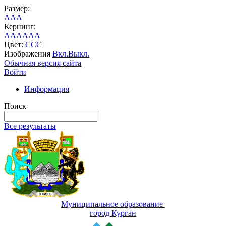
Размер:
A
A
A
Кернинг:
AA
AA
AA
Цвет:
C
C
C
Изображения
Вкл.
Выкл.
Обычная версия сайта
Войти
Информация
Поиск
Все результаты
Муниципальное образование
город Курган