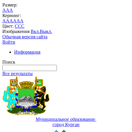
Размер:
A
A
A
Кернинг:
AA
AA
AA
Цвет:
C
C
C
Изображения
Вкл.
Выкл.
Обычная версия сайта
Войти
Информация
Поиск
Все результаты
Муниципальное образование
город Курган