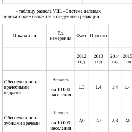
- таблицу раздела VIII. «Система целевых
индикаторов» изложить в следующей редакции:
Ед.
Показатели
Факт
Прогноз
измерения
2012
2013
2014
201
год
год
год
год
Человек
Обеспеченность
врачебными
1,3
1,4
1,4
1,4
на 10 000
кадрами
населения
Человек
Обеспеченность
2,6
2,7
2,8
2,8
на 10 000
зубными врачами
населения