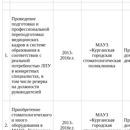
Проведение
подготовки и
профессиональной
переподготовки
медицинских
кадров в системе
МАУЗ
образования в
«Курганская
Пр
2013-
1.
соответствии с
городская
до
2016г.г.
реальной
стоматологическая
де
потребностью ЛПУ
поликлиника
в конкретных
специалистах, в
том числе резерва
на должности
руководителей
Приобретение
стоматологического
МАУЗ
и иного
«Курганская
Пр
2013-
2.
оборудования в
городская
до
2016г.г.