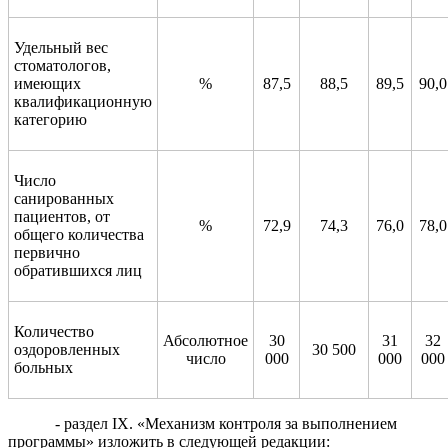
Удельный вес
стоматологов,
имеющих
%
87,5
88,5
89,5
90,0
квалификационную
категорию
Число
санированных
пациентов, от
%
72,9
74,3
76,0
78,0
общего количества
первично
обратившихся лиц
Количество
Абсолютное
30
31
32
оздоровленных
30 500
число
000
000
000
больных
- раздел IX. «Механизм контроля за выполнением
программы» изложить в следующей редакции: