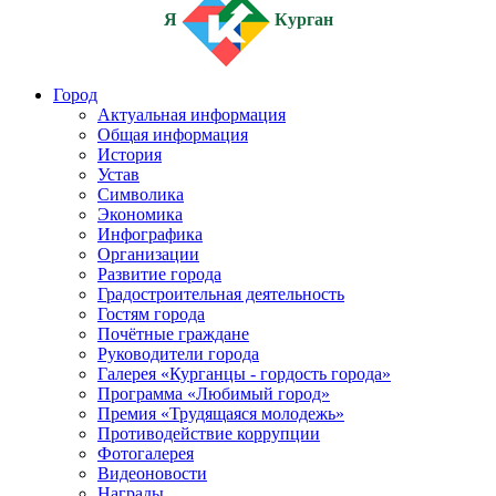
Я
Курган
Город
Актуальная информация
Общая информация
История
Устав
Символика
Экономика
Инфографика
Организации
Развитие города
Градостроительная деятельность
Гостям города
Почётные граждане
Руководители города
Галерея «Курганцы - гордость города»
Программа «Любимый город»
Премия «Трудящаяся молодежь»
Противодействие коррупции
Фотогалерея
Видеоновости
Награды