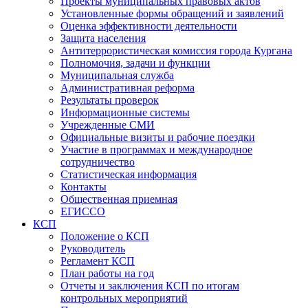
Проекты муниципальных правовых актов
Установленные формы обращений и заявлений
Оценка эффективности деятельности
Защита населения
Антитеррористическая комиссия города Кургана
Полномочия, задачи и функции
Муниципальная служба
Административная реформа
Результаты проверок
Информационные системы
Учрежденные СМИ
Официальные визиты и рабочие поездки
Участие в программах и международное
сотрудничество
Статистическая информация
Контакты
Общественная приемная
ЕГИССО
КСП
Положение о КСП
Руководитель
Регламент КСП
План работы на год
Отчеты и заключения КСП по итогам
контрольных мероприятий