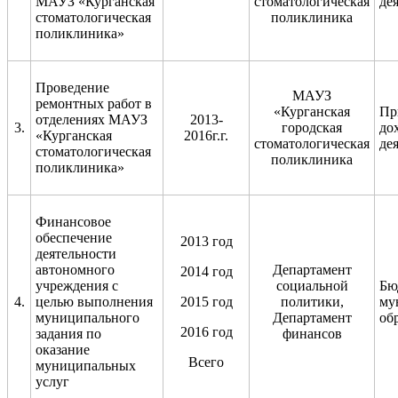
МАУЗ «Курганская
стоматологическая
де
стоматологическая
поликлиника
поликлиника»
Проведение
МАУЗ
ремонтных работ в
«Курганская
Пр
отделениях МАУЗ
2013-
3.
городская
до
«Курганская
2016г.г.
стоматологическая
де
стоматологическая
поликлиника
поликлиника»
Финансовое
обеспечение
2013 год
деятельности
автономного
Департамент
2014 год
учреждения с
социальной
Бю
4.
целью выполнения
2015 год
политики,
му
муниципального
Департамент
об
2016 год
задания по
финансов
оказание
Всего
муниципальных
услуг