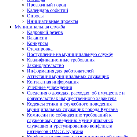
Прозрачный город
Календарь событий
Опросы
Инициативные проекты
Муниципальная служба
Кадровый резерв
Вакансии
Конкурсы
Стажировка
Поступление на муниципальную службу
Квалификационные требования
Законодательство
Информация для работодателей
Аттестация муниципальных служащих
Контактная информация
Учебные учреждения
Сведения о доходах, расходах, об имуществе и
обязательствах имущественного характера
Кодексы этики и служебного поведения
муниципальных служащих города Кургана
Комиссии по соблюдению требований к
служебному поведению муниципальных
служащих и урегулированию конфликта
интересов ОМС г. Кургана
Конфликт интересов на муниципальной службе