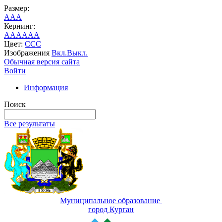
Размер:
A
A
A
Кернинг:
AA
AA
AA
Цвет:
C
C
C
Изображения
Вкл.
Выкл.
Обычная версия сайта
Войти
Информация
Поиск
Все результаты
Муниципальное образование
город Курган