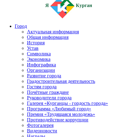
Я
Курган
Город
Актуальная информация
Общая информация
История
Устав
Символика
Экономика
Инфографика
Организации
Развитие города
Градостроительная деятельность
Гостям города
Почётные граждане
Руководители города
Галерея «Курганцы - гордость города»
Программа «Любимый город»
Премия «Трудящаяся молодежь»
Противодействие коррупции
Фотогалерея
Видеоновости
Награды