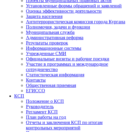
Проекты муниципальных правовых актов
Установленные формы обращений и заявлений
Оценка эффективности деятельности
Защита населения
Антитеррористическая комиссия города Кургана
Полномочия, задачи и функции
Муниципальная служба
Административная реформа
Результаты проверок
Информационные системы
Учрежденные СМИ
Официальные визиты и рабочие поездки
Участие в программах и международное
сотрудничество
Статистическая информация
Контакты
Общественная приемная
ЕГИССО
КСП
Положение о КСП
Руководитель
Регламент КСП
План работы на год
Отчеты и заключения КСП по итогам
контрольных мероприятий