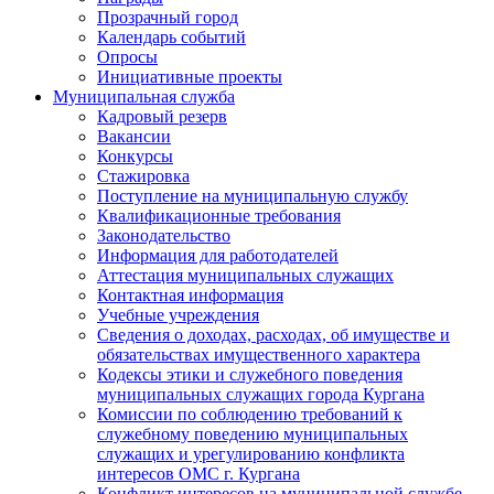
Прозрачный город
Календарь событий
Опросы
Инициативные проекты
Муниципальная служба
Кадровый резерв
Вакансии
Конкурсы
Стажировка
Поступление на муниципальную службу
Квалификационные требования
Законодательство
Информация для работодателей
Аттестация муниципальных служащих
Контактная информация
Учебные учреждения
Сведения о доходах, расходах, об имуществе и
обязательствах имущественного характера
Кодексы этики и служебного поведения
муниципальных служащих города Кургана
Комиссии по соблюдению требований к
служебному поведению муниципальных
служащих и урегулированию конфликта
интересов ОМС г. Кургана
Конфликт интересов на муниципальной службе