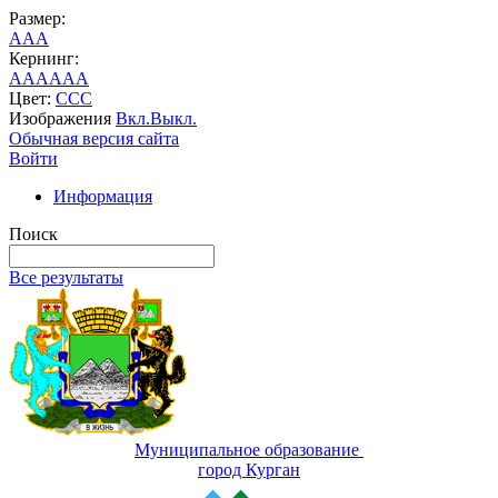
Размер:
A
A
A
Кернинг:
AA
AA
AA
Цвет:
C
C
C
Изображения
Вкл.
Выкл.
Обычная версия сайта
Войти
Информация
Поиск
Все результаты
Муниципальное образование
город Курган