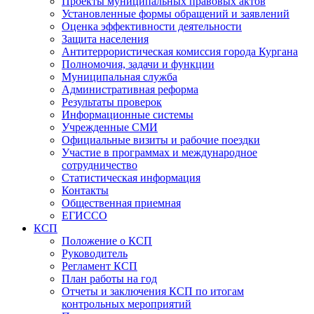
Проекты муниципальных правовых актов
Установленные формы обращений и заявлений
Оценка эффективности деятельности
Защита населения
Антитеррористическая комиссия города Кургана
Полномочия, задачи и функции
Муниципальная служба
Административная реформа
Результаты проверок
Информационные системы
Учрежденные СМИ
Официальные визиты и рабочие поездки
Участие в программах и международное
сотрудничество
Статистическая информация
Контакты
Общественная приемная
ЕГИССО
КСП
Положение о КСП
Руководитель
Регламент КСП
План работы на год
Отчеты и заключения КСП по итогам
контрольных мероприятий