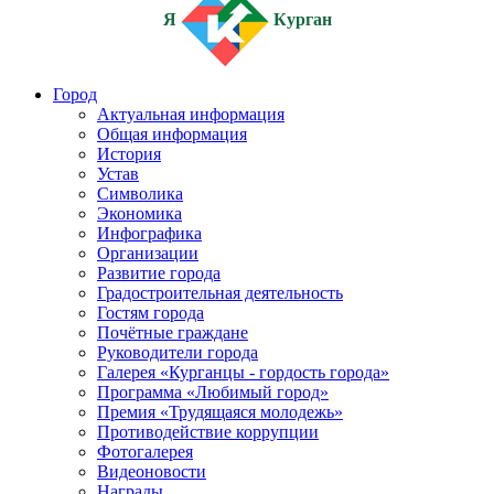
Я
Курган
Город
Актуальная информация
Общая информация
История
Устав
Символика
Экономика
Инфографика
Организации
Развитие города
Градостроительная деятельность
Гостям города
Почётные граждане
Руководители города
Галерея «Курганцы - гордость города»
Программа «Любимый город»
Премия «Трудящаяся молодежь»
Противодействие коррупции
Фотогалерея
Видеоновости
Награды