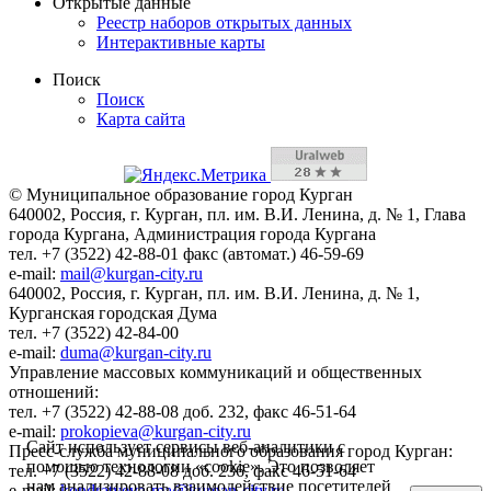
Открытые данные
Реестр наборов открытых данных
Интерактивные карты
Поиск
Поиск
Карта сайта
© Муниципальное образование город Курган
640002, Россия, г. Курган, пл. им. В.И. Ленина, д. № 1, Глава
города Кургана, Администрация города Кургана
тел. +7 (3522) 42-88-01 факс (автомат.) 46-59-69
e-mail:
mail@kurgan-city.ru
640002, Россия, г. Курган, пл. им. В.И. Ленина, д. № 1,
Курганская городская Дума
тел. +7 (3522) 42-84-00
e-mail:
duma@kurgan-city.ru
Управление массовых коммуникаций и общественных
отношений:
тел. +7 (3522) 42-88-08 доб. 232, факс 46-51-64
e-mail:
prokopieva@kurgan-city.ru
Сайт использует сервисы веб-аналитики с
Пресс-служба муниципального образования город Курган:
помощью технологии «cookie». Это позволяет
тел. +7 (3522) 42-88-08 доб. 236, факс 46-51-64
нам анализировать взаимодействие посетителей
e-mail:
kondratyeva-ma@kurgan-city.ru