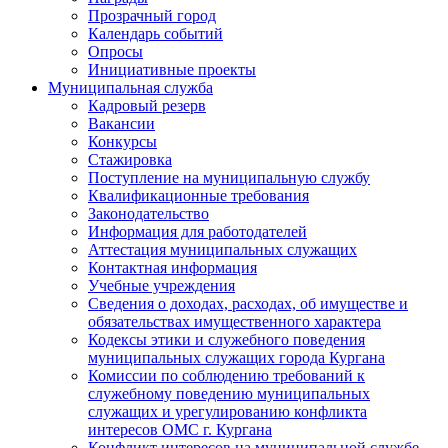
Прозрачный город
Календарь событий
Опросы
Инициативные проекты
Муниципальная служба
Кадровый резерв
Вакансии
Конкурсы
Стажировка
Поступление на муниципальную службу
Квалификационные требования
Законодательство
Информация для работодателей
Аттестация муниципальных служащих
Контактная информация
Учебные учреждения
Сведения о доходах, расходах, об имуществе и
обязательствах имущественного характера
Кодексы этики и служебного поведения
муниципальных служащих города Кургана
Комиссии по соблюдению требований к
служебному поведению муниципальных
служащих и урегулированию конфликта
интересов ОМС г. Кургана
Конфликт интересов на муниципальной службе