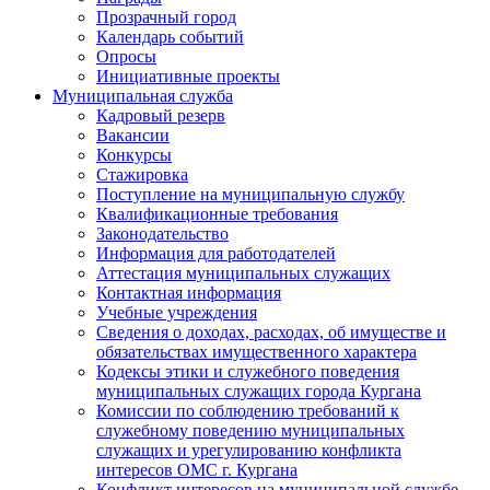
Прозрачный город
Календарь событий
Опросы
Инициативные проекты
Муниципальная служба
Кадровый резерв
Вакансии
Конкурсы
Стажировка
Поступление на муниципальную службу
Квалификационные требования
Законодательство
Информация для работодателей
Аттестация муниципальных служащих
Контактная информация
Учебные учреждения
Сведения о доходах, расходах, об имуществе и
обязательствах имущественного характера
Кодексы этики и служебного поведения
муниципальных служащих города Кургана
Комиссии по соблюдению требований к
служебному поведению муниципальных
служащих и урегулированию конфликта
интересов ОМС г. Кургана
Конфликт интересов на муниципальной службе