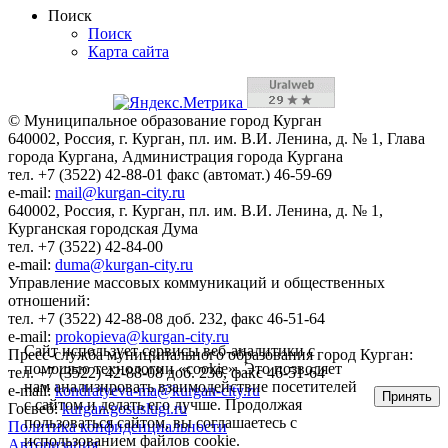
Поиск
Поиск
Карта сайта
© Муниципальное образование город Курган
640002, Россия, г. Курган, пл. им. В.И. Ленина, д. № 1, Глава
города Кургана, Администрация города Кургана
тел. +7 (3522) 42-88-01 факс (автомат.) 46-59-69
e-mail:
mail@kurgan-city.ru
640002, Россия, г. Курган, пл. им. В.И. Ленина, д. № 1,
Курганская городская Дума
тел. +7 (3522) 42-84-00
e-mail:
duma@kurgan-city.ru
Управление массовых коммуникаций и общественных
отношений:
тел. +7 (3522) 42-88-08 доб. 232, факс 46-51-64
e-mail:
prokopieva@kurgan-city.ru
Сайт использует сервисы веб-аналитики с
Пресс-служба муниципального образования город Курган:
помощью технологии «cookie». Это позволяет
тел. +7 (3522) 42-88-08 доб. 236, факс 46-51-64
нам анализировать взаимодействие посетителей
e-mail:
kondratyeva-ma@kurgan-city.ru
Принять
с сайтом и делать его лучше. Продолжая
Госвеб:
kurgan.gosuslugi.ru
пользоваться сайтом, вы соглашаетесь с
Политика конфиденциальности
использованием файлов cookie.
Авторизация