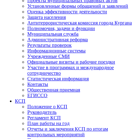
Проекты муниципальных правовых актов
Установленные формы обращений и заявлений
Оценка эффективности деятельности
Защита населения
Антитеррористическая комиссия города Кургана
Полномочия, задачи и функции
Муниципальная служба
Административная реформа
Результаты проверок
Информационные системы
Учрежденные СМИ
Официальные визиты и рабочие поездки
Участие в программах и международное
сотрудничество
Статистическая информация
Контакты
Общественная приемная
ЕГИССО
КСП
Положение о КСП
Руководитель
Регламент КСП
План работы на год
Отчеты и заключения КСП по итогам
контрольных мероприятий