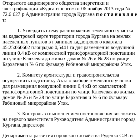
Открытого акционерного общества энергетики и
электрофикации «Курганэнерго» от 06 ноября 2013 года №
72.6-627-р Администрация города Кургана
п о с т а н о в л я е
т:
1.
Утвердить схему расположения земельного участка
на кадастровой карте территории города Кургана на землях
населенных пунктов в границах кадастрового квартала
45:25:060602 площадью 0,5441 га для размещения воздушной
линии 0,4 кВ от комплектной трансформаторной подстанции
по улице Ключевая до жилых домов № 26 и № 28 по улице
Бархатная и № 6 по бульвару Рябиновый микрорайона Утяк.
2. Комитету архитектуры и градостроительства
осуществить подготовку Акта о выборе земельного участка
для размещения воздушной линии 0,4 кВ от комплектной
трансформаторной подстанции по улице Ключевая до жилых
домов № 26 и № 28 по улице Бархатная и № 6 по бульвару
Рябиновый микрорайона Утяк.
3. Контроль за выполнением постановления возложить
на первого заместителя Руководителя Администрации города
Кургана, директора
Департамента развития городского хозяйства Руденко С.В. и