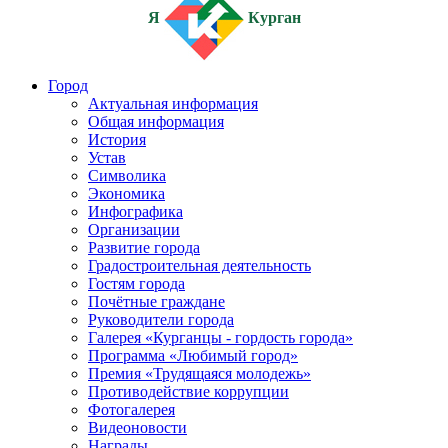
Я
Курган
Город
Актуальная информация
Общая информация
История
Устав
Символика
Экономика
Инфографика
Организации
Развитие города
Градостроительная деятельность
Гостям города
Почётные граждане
Руководители города
Галерея «Курганцы - гордость города»
Программа «Любимый город»
Премия «Трудящаяся молодежь»
Противодействие коррупции
Фотогалерея
Видеоновости
Награды