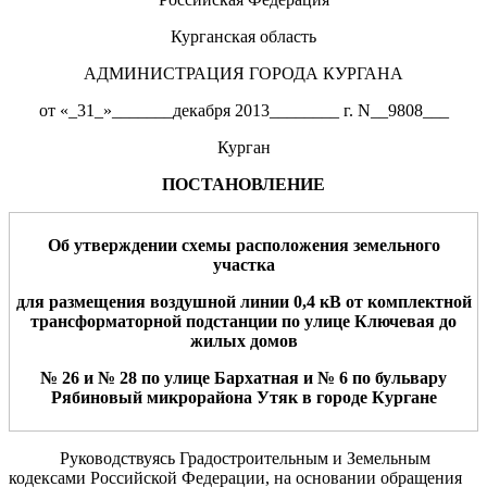
Курганская область
АДМИНИСТРАЦИЯ ГОРОДА КУРГАНА
от «_31_»_______декабря 2013________ г. N__9808___
Курган
ПОСТАНОВЛЕНИЕ
Об утверждении схемы расположения
земельного
участка
д
ля
размещения
воздушной линии
0,4
кВ
от комплектной
трансформаторной подстанции по улице Ключевая до
жилых домов
№
26
и
№
28
по
улице Бархатная
и № 6 по бульвару
Рябиновый
микрорайона Утяк
в городе Кургане
Руководствуясь Градостроительным и Земельным
кодексами Российской Федерации, на основании обращения