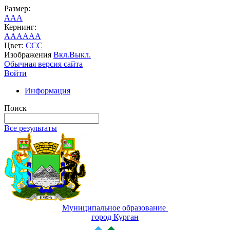
Размер:
A
A
A
Кернинг:
AA
AA
AA
Цвет:
C
C
C
Изображения
Вкл.
Выкл.
Обычная версия сайта
Войти
Информация
Поиск
Все результаты
Муниципальное образование
город Курган