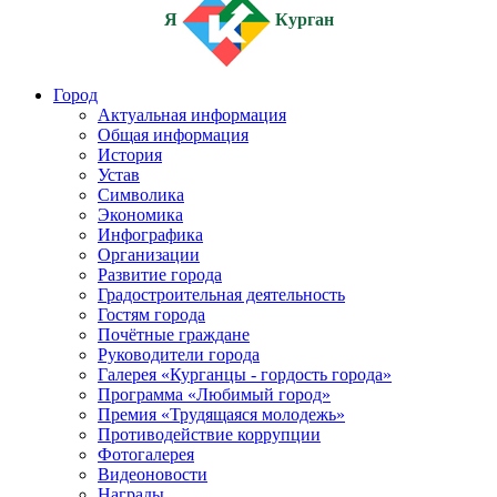
Я
Курган
Город
Актуальная информация
Общая информация
История
Устав
Символика
Экономика
Инфографика
Организации
Развитие города
Градостроительная деятельность
Гостям города
Почётные граждане
Руководители города
Галерея «Курганцы - гордость города»
Программа «Любимый город»
Премия «Трудящаяся молодежь»
Противодействие коррупции
Фотогалерея
Видеоновости
Награды