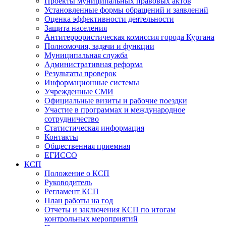
Проекты муниципальных правовых актов
Установленные формы обращений и заявлений
Оценка эффективности деятельности
Защита населения
Антитеррористическая комиссия города Кургана
Полномочия, задачи и функции
Муниципальная служба
Административная реформа
Результаты проверок
Информационные системы
Учрежденные СМИ
Официальные визиты и рабочие поездки
Участие в программах и международное
сотрудничество
Статистическая информация
Контакты
Общественная приемная
ЕГИССО
КСП
Положение о КСП
Руководитель
Регламент КСП
План работы на год
Отчеты и заключения КСП по итогам
контрольных мероприятий