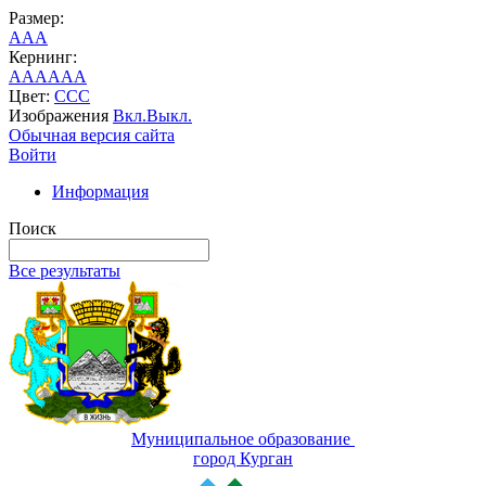
Размер:
A
A
A
Кернинг:
AA
AA
AA
Цвет:
C
C
C
Изображения
Вкл.
Выкл.
Обычная версия сайта
Войти
Информация
Поиск
Все результаты
Муниципальное образование
город Курган