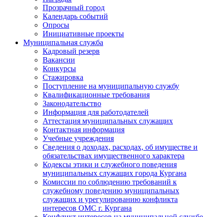
Прозрачный город
Календарь событий
Опросы
Инициативные проекты
Муниципальная служба
Кадровый резерв
Вакансии
Конкурсы
Стажировка
Поступление на муниципальную службу
Квалификационные требования
Законодательство
Информация для работодателей
Аттестация муниципальных служащих
Контактная информация
Учебные учреждения
Сведения о доходах, расходах, об имуществе и
обязательствах имущественного характера
Кодексы этики и служебного поведения
муниципальных служащих города Кургана
Комиссии по соблюдению требований к
служебному поведению муниципальных
служащих и урегулированию конфликта
интересов ОМС г. Кургана
Конфликт интересов на муниципальной службе