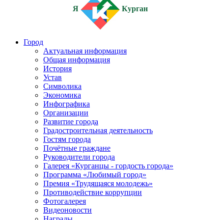
Я
Курган
Город
Актуальная информация
Общая информация
История
Устав
Символика
Экономика
Инфографика
Организации
Развитие города
Градостроительная деятельность
Гостям города
Почётные граждане
Руководители города
Галерея «Курганцы - гордость города»
Программа «Любимый город»
Премия «Трудящаяся молодежь»
Противодействие коррупции
Фотогалерея
Видеоновости
Награды