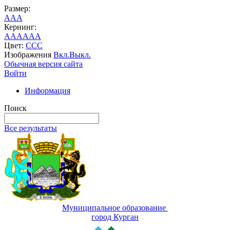
Размер:
A
A
A
Кернинг:
AA
AA
AA
Цвет:
C
C
C
Изображения
Вкл.
Выкл.
Обычная версия сайта
Войти
Информация
Поиск
Все результаты
Муниципальное образование
город Курган