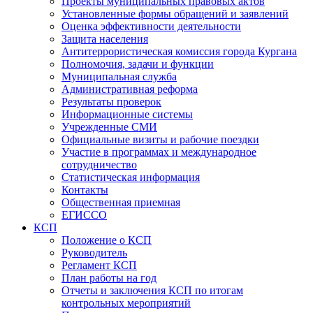
Проекты муниципальных правовых актов
Установленные формы обращений и заявлений
Оценка эффективности деятельности
Защита населения
Антитеррористическая комиссия города Кургана
Полномочия, задачи и функции
Муниципальная служба
Административная реформа
Результаты проверок
Информационные системы
Учрежденные СМИ
Официальные визиты и рабочие поездки
Участие в программах и международное
сотрудничество
Статистическая информация
Контакты
Общественная приемная
ЕГИССО
КСП
Положение о КСП
Руководитель
Регламент КСП
План работы на год
Отчеты и заключения КСП по итогам
контрольных мероприятий