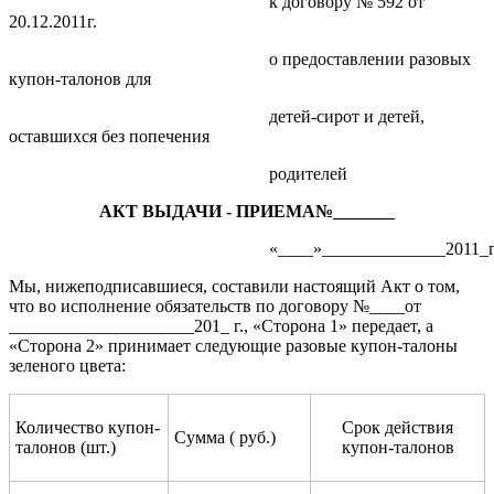
к договору № 592 от
20.12.2011г.
о предоставлении разовых
купон-талонов для
детей-сирот и детей,
оставшихся без попечения
родителей
АКТ ВЫДАЧИ - ПРИЕМА№_______
«____»______________2011_г
Мы, нижеподписавшиеся, составили настоящий Акт о том,
что во исполнение обязательств по договору №____от
_____________________201_ г., «Сторона 1» передает, а
«Сторона 2» принимает следующие разовые купон-талоны
зеленого цвета:
Количество купон-
Срок действия
Сумма ( руб.)
талонов (шт.)
купон-талонов