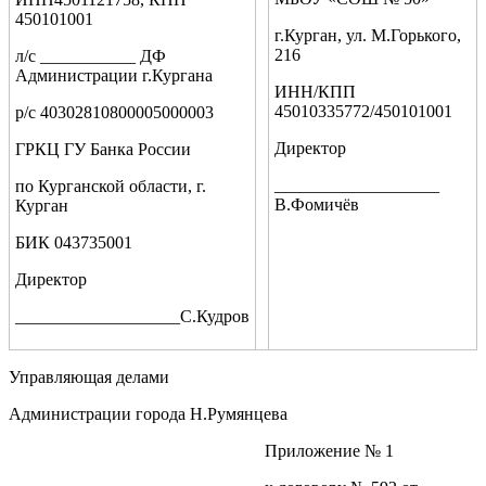
450101001
г.Курган, ул. М.Горького,
216
л/с ___________ ДФ
Администрации г.Кургана
ИНН/КПП
45010335772/450101001
р/с 40302810800005000003
Директор
ГРКЦ ГУ Банка России
___________________
по Курганской области, г.
В.Фомичёв
Курган
БИК 043735001
Директор
___________________С.Кудров
Управляющая делами
Администрации города Н.Румянцева
Приложение № 1