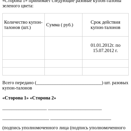
«Сторона 1» принимает следующие разовые купон-талоны
зеленого цвета:
Количество купон-
Срок действия
Сумма ( руб.)
талонов (шт.)
купон-талонов
01.01.2012г. по
15.07.2012 г.
Всего передано (____________________________) шт. разовых
купон-талонов
«Сторона 1» «Сторона 2»
___________________ _______________________
____________________ __________________________
(подпись уполномоченного лица (подпись уполномоченного