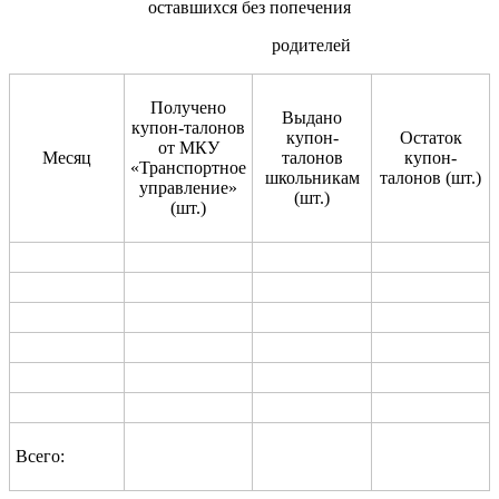
оставшихся без попечения
родителей
Получено
Выдано
купон-талонов
купон-
Остаток
от МКУ
Месяц
талонов
купон-
«Транспортное
школьникам
талонов (шт.)
управление»
(шт.)
(шт.)
Всего: