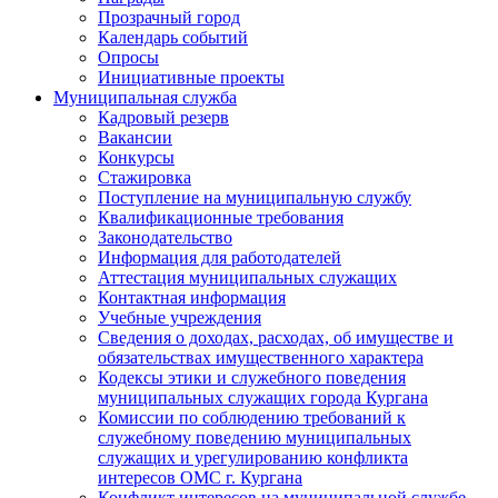
Прозрачный город
Календарь событий
Опросы
Инициативные проекты
Муниципальная служба
Кадровый резерв
Вакансии
Конкурсы
Стажировка
Поступление на муниципальную службу
Квалификационные требования
Законодательство
Информация для работодателей
Аттестация муниципальных служащих
Контактная информация
Учебные учреждения
Сведения о доходах, расходах, об имуществе и
обязательствах имущественного характера
Кодексы этики и служебного поведения
муниципальных служащих города Кургана
Комиссии по соблюдению требований к
служебному поведению муниципальных
служащих и урегулированию конфликта
интересов ОМС г. Кургана
Конфликт интересов на муниципальной службе