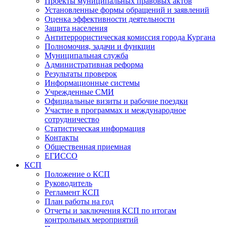
Проекты муниципальных правовых актов
Установленные формы обращений и заявлений
Оценка эффективности деятельности
Защита населения
Антитеррористическая комиссия города Кургана
Полномочия, задачи и функции
Муниципальная служба
Административная реформа
Результаты проверок
Информационные системы
Учрежденные СМИ
Официальные визиты и рабочие поездки
Участие в программах и международное
сотрудничество
Статистическая информация
Контакты
Общественная приемная
ЕГИССО
КСП
Положение о КСП
Руководитель
Регламент КСП
План работы на год
Отчеты и заключения КСП по итогам
контрольных мероприятий