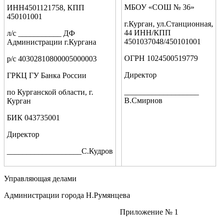
МБОУ «СОШ № 36»
ИНН4501121758, КПП
450101001
г.Курган, ул.Станционная,
44 ИНН/КПП
л/с ___________ ДФ
4501037048/450101001
Администрации г.Кургана
ОГРН 1024500519779
р/с 40302810800005000003
Директор
ГРКЦ ГУ Банка России
___________________
по Курганской области, г.
В.Смирнов
Курган
БИК 043735001
Директор
___________________С.Кудров
Управляющая делами
Администрации города Н.Румянцева
Приложение № 1