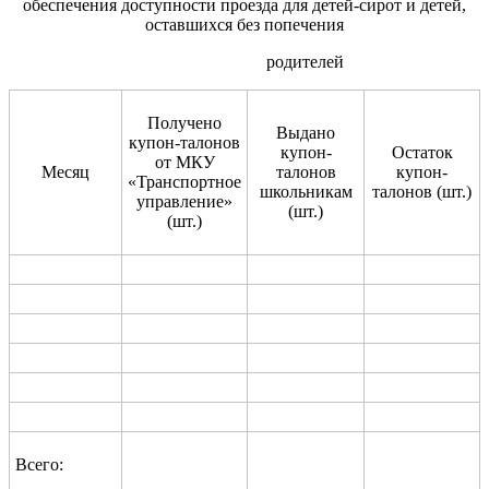
обеспечения доступности проезда для детей-сирот и детей,
оставшихся без попечения
родителей
Получено
Выдано
купон-талонов
купон-
Остаток
от МКУ
Месяц
талонов
купон-
«Транспортное
школьникам
талонов (шт.)
управление»
(шт.)
(шт.)
Всего: