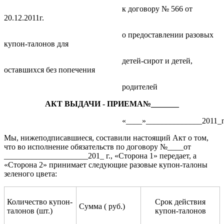
к договору № 566 от
20.12.2011г.
о предоставлении разовых
купон-талонов для
детей-сирот и детей,
оставшихся без попечения
родителей
АКТ ВЫДАЧИ - ПРИЕМА№_______
«____»______________2011_г
Мы, нижеподписавшиеся, составили настоящий Акт о том,
что во исполнение обязательств по договору №____от
_____________________201_ г., «Сторона 1» передает, а
«Сторона 2» принимает следующие разовые купон-талоны
зеленого цвета:
Количество купон-
Срок действия
Сумма ( руб.)
талонов (шт.)
купон-талонов