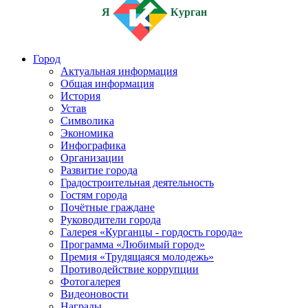
Я
Курган
Город
Актуальная информация
Общая информация
История
Устав
Символика
Экономика
Инфографика
Организации
Развитие города
Градостроительная деятельность
Гостям города
Почётные граждане
Руководители города
Галерея «Курганцы - гордость города»
Программа «Любимый город»
Премия «Трудящаяся молодежь»
Противодействие коррупции
Фотогалерея
Видеоновости
Награды