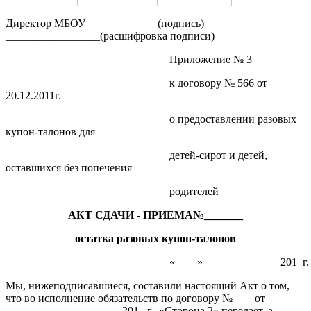
Директор МБОУ_____________(подпись)
_________________(расшифровка подписи)
Приложение № 3
к договору № 566 от
20.12.2011г.
о предоставлении разовых
купон-талонов для
детей-сирот и детей,
оставшихся без попечения
родителей
АКТ СДАЧИ - ПРИЕМА№_______
остатка разовых купон-талонов
«____»______________201_г.
Мы, нижеподписавшиеся, составили настоящий Акт о том,
что во исполнение обязательств по договору №____от
_____________________201_ г., «Сторона 2» передает, а