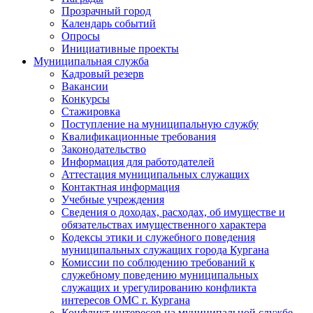
Прозрачный город
Календарь событий
Опросы
Инициативные проекты
Муниципальная служба
Кадровый резерв
Вакансии
Конкурсы
Стажировка
Поступление на муниципальную службу
Квалификационные требования
Законодательство
Информация для работодателей
Аттестация муниципальных служащих
Контактная информация
Учебные учреждения
Сведения о доходах, расходах, об имуществе и
обязательствах имущественного характера
Кодексы этики и служебного поведения
муниципальных служащих города Кургана
Комиссии по соблюдению требований к
служебному поведению муниципальных
служащих и урегулированию конфликта
интересов ОМС г. Кургана
Конфликт интересов на муниципальной службе