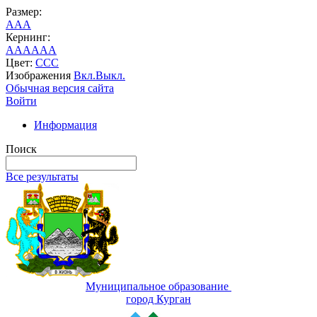
Размер:
A
A
A
Кернинг:
AA
AA
AA
Цвет:
C
C
C
Изображения
Вкл.
Выкл.
Обычная версия сайта
Войти
Информация
Поиск
Все результаты
Муниципальное образование
город Курган