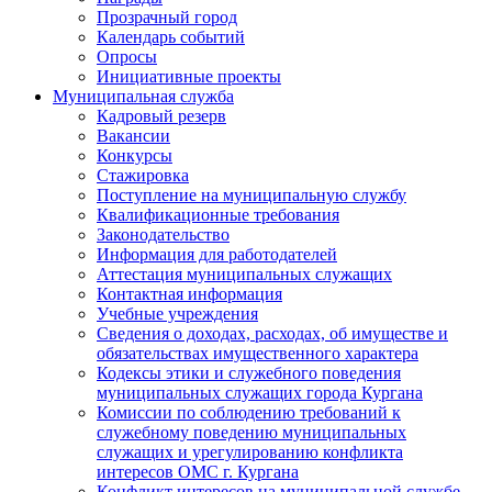
Прозрачный город
Календарь событий
Опросы
Инициативные проекты
Муниципальная служба
Кадровый резерв
Вакансии
Конкурсы
Стажировка
Поступление на муниципальную службу
Квалификационные требования
Законодательство
Информация для работодателей
Аттестация муниципальных служащих
Контактная информация
Учебные учреждения
Сведения о доходах, расходах, об имуществе и
обязательствах имущественного характера
Кодексы этики и служебного поведения
муниципальных служащих города Кургана
Комиссии по соблюдению требований к
служебному поведению муниципальных
служащих и урегулированию конфликта
интересов ОМС г. Кургана
Конфликт интересов на муниципальной службе