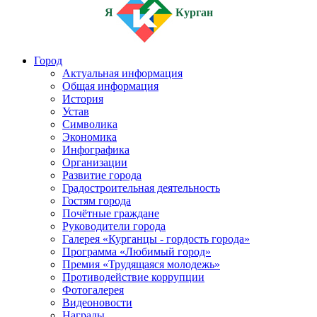
Я
Курган
Город
Актуальная информация
Общая информация
История
Устав
Символика
Экономика
Инфографика
Организации
Развитие города
Градостроительная деятельность
Гостям города
Почётные граждане
Руководители города
Галерея «Курганцы - гордость города»
Программа «Любимый город»
Премия «Трудящаяся молодежь»
Противодействие коррупции
Фотогалерея
Видеоновости
Награды