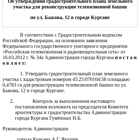
Об утверждении градостроительного плана земельного
участка
для
реконструкции телевизионной башни
по ул.
Бажова
,
12
в
город
е
Курган
е
В соответствии с Градостроительным кодексом
Российской Федерации, на основании заявления
Федерального государственного унитарного предприятия
«Российская телевизионная и радиовещательная сеть» от
16.03.2012 г. № 34а Администрация города Кургана
п о с т а н
о в л я е т:
1. Утвердить градостроительный план земельного
участка с кадастровым номером 45:25:070104:58 площадью
0,4783 га для реконструкции телевизионной башни по ул.
Бажова, 12 в городе Кургане.
Контроль за выполнением настоящего
постановления возложить на председателя Комитета
архитектуры и градостроительства Администрации
города Кургана Гумённых Н.Б.
Руководитель Администрации
города Кургана А.Г. Якушев