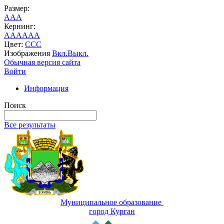
Размер:
A
A
A
Кернинг:
AA
AA
AA
Цвет:
C
C
C
Изображения
Вкл.
Выкл.
Обычная версия сайта
Войти
Информация
Поиск
Все результаты
Муниципальное образование
город Курган