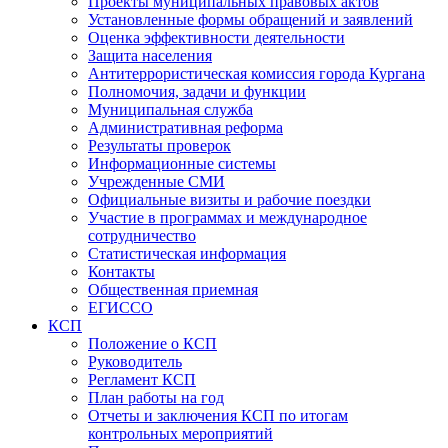
Проекты муниципальных правовых актов
Установленные формы обращений и заявлений
Оценка эффективности деятельности
Защита населения
Антитеррористическая комиссия города Кургана
Полномочия, задачи и функции
Муниципальная служба
Административная реформа
Результаты проверок
Информационные системы
Учрежденные СМИ
Официальные визиты и рабочие поездки
Участие в программах и международное
сотрудничество
Статистическая информация
Контакты
Общественная приемная
ЕГИССО
КСП
Положение о КСП
Руководитель
Регламент КСП
План работы на год
Отчеты и заключения КСП по итогам
контрольных мероприятий