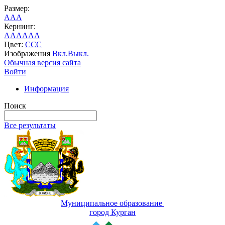
Размер:
A
A
A
Кернинг:
AA
AA
AA
Цвет:
C
C
C
Изображения
Вкл.
Выкл.
Обычная версия сайта
Войти
Информация
Поиск
Все результаты
Муниципальное образование
город Курган