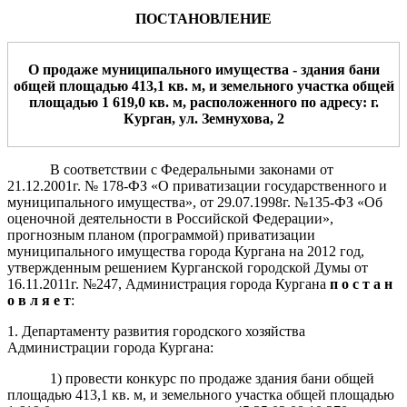
ПОСТАНОВЛЕНИЕ
О продаже муниципального имущества -
здания
бани
общей
площадью
413,1
кв.
м
,
и земельн
ого
участ
ка
общей
площадью
1 619,0
кв. м,
расположенн
ого
по адресу: г.
Курган,
ул.
Земнухова, 2
В соответствии с Федеральными законами от
21.12.2001г. № 178-ФЗ «О приватизации государственного и
муниципального имущества», от 29.07.1998г. №135-ФЗ «Об
оценочной деятельности в Российской Федерации»,
прогнозным планом (программой) приватизации
муниципального имущества города Кургана на 2012 год,
утвержденным решением Курганской городской Думы от
16.11.2011г. №247, Администрация города Кургана
п о с т а н
о в л я е т
:
1. Департаменту развития городского хозяйства
Администрации города Кургана:
1) провести конкурс по продаже здания бани общей
площадью 413,1 кв. м, и земельного участка общей площадью