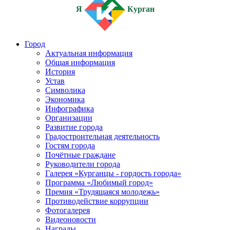
Я
Курган
Город
Актуальная информация
Общая информация
История
Устав
Символика
Экономика
Инфографика
Организации
Развитие города
Градостроительная деятельность
Гостям города
Почётные граждане
Руководители города
Галерея «Курганцы - гордость города»
Программа «Любимый город»
Премия «Трудящаяся молодежь»
Противодействие коррупции
Фотогалерея
Видеоновости
Награды