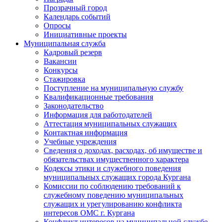
Прозрачный город
Календарь событий
Опросы
Инициативные проекты
Муниципальная служба
Кадровый резерв
Вакансии
Конкурсы
Стажировка
Поступление на муниципальную службу
Квалификационные требования
Законодательство
Информация для работодателей
Аттестация муниципальных служащих
Контактная информация
Учебные учреждения
Сведения о доходах, расходах, об имуществе и
обязательствах имущественного характера
Кодексы этики и служебного поведения
муниципальных служащих города Кургана
Комиссии по соблюдению требований к
служебному поведению муниципальных
служащих и урегулированию конфликта
интересов ОМС г. Кургана
Конфликт интересов на муниципальной службе