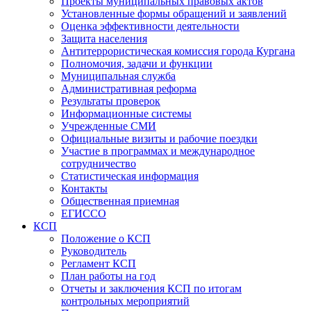
Проекты муниципальных правовых актов
Установленные формы обращений и заявлений
Оценка эффективности деятельности
Защита населения
Антитеррористическая комиссия города Кургана
Полномочия, задачи и функции
Муниципальная служба
Административная реформа
Результаты проверок
Информационные системы
Учрежденные СМИ
Официальные визиты и рабочие поездки
Участие в программах и международное
сотрудничество
Статистическая информация
Контакты
Общественная приемная
ЕГИССО
КСП
Положение о КСП
Руководитель
Регламент КСП
План работы на год
Отчеты и заключения КСП по итогам
контрольных мероприятий