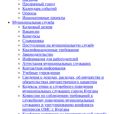
Прозрачный город
Календарь событий
Опросы
Инициативные проекты
Муниципальная служба
Кадровый резерв
Вакансии
Конкурсы
Стажировка
Поступление на муниципальную службу
Квалификационные требования
Законодательство
Информация для работодателей
Аттестация муниципальных служащих
Контактная информация
Учебные учреждения
Сведения о доходах, расходах, об имуществе и
обязательствах имущественного характера
Кодексы этики и служебного поведения
муниципальных служащих города Кургана
Комиссии по соблюдению требований к
служебному поведению муниципальных
служащих и урегулированию конфликта
интересов ОМС г. Кургана
Конфликт интересов на муниципальной службе