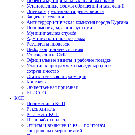
Проекты муниципальных правовых актов
Установленные формы обращений и заявлений
Оценка эффективности деятельности
Защита населения
Антитеррористическая комиссия города Кургана
Полномочия, задачи и функции
Муниципальная служба
Административная реформа
Результаты проверок
Информационные системы
Учрежденные СМИ
Официальные визиты и рабочие поездки
Участие в программах и международное
сотрудничество
Статистическая информация
Контакты
Общественная приемная
ЕГИССО
КСП
Положение о КСП
Руководитель
Регламент КСП
План работы на год
Отчеты и заключения КСП по итогам
контрольных мероприятий