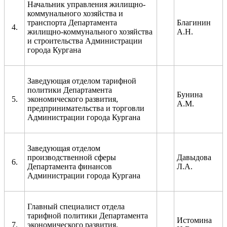
Начальник управления жилищно-
коммунального хозяйства и
транспорта Департамента
Благинин
4.
жилищно-коммунального хозяйства
А.Н.
и строительства Администрации
города Кургана
Заведующая отделом тарифной
политики Департамента
Бунина
5.
экономического развития,
А.М.
предпринимательства и торговли
Администрации города Кургана
Заведующая отделом
производственной сферы
Давыдова
6.
Департамента финансов
Л.А.
Администрации города Кургана
Главный специалист отдела
тарифной политики Департамента
Истомина
7.
экономического развития,