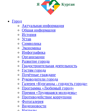
Я
Курган
Город
Актуальная информация
Общая информация
История
Устав
Символика
Экономика
Инфографика
Организации
Развитие города
Градостроительная деятельность
Гостям города
Почётные граждане
Руководители города
Галерея «Курганцы - гордость города»
Программа «Любимый город»
Премия «Трудящаяся молодежь»
Противодействие коррупции
Фотогалерея
Видеоновости
Награды