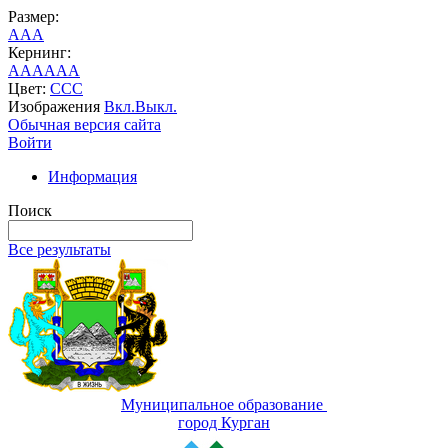
Размер:
A
A
A
Кернинг:
AA
AA
AA
Цвет:
C
C
C
Изображения
Вкл.
Выкл.
Обычная версия сайта
Войти
Информация
Поиск
Все результаты
Муниципальное образование
город Курган