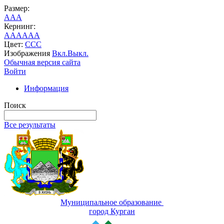
Размер:
A
A
A
Кернинг:
AA
AA
AA
Цвет:
C
C
C
Изображения
Вкл.
Выкл.
Обычная версия сайта
Войти
Информация
Поиск
Все результаты
Муниципальное образование
город Курган