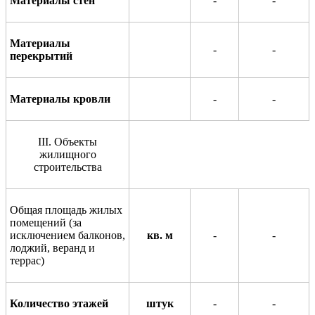
Материалы стен
-
-
Материалы
-
-
пер
е
крытий
Материалы кровли
-
-
III
.
Объекты
жилищного
строительства
Общая площадь жилых
помещений (за
исключением балконов,
кв. м
-
-
лоджий, веранд и
террас)
Количество этажей
штук
-
-