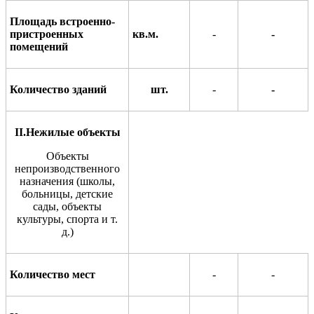
Площадь встроенно-
пристроенных
кв.м.
-
-
помещ
е
ний
Количество зданий
шт.
-
-
II
.Нежилые объекты
Объекты
непроизводственного
назначения (школы,
больницы,
детские
сады, объекты
культуры, спо
р
та и т.
д.)
Количество
мест
-
-