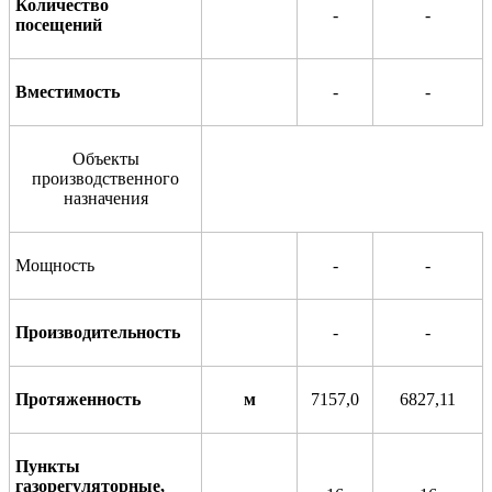
Количество
-
-
п
о
сещений
Вмест
и
мость
-
-
Объекты
производственного
назначения
Мощность
-
-
Производительность
-
-
Протяженность
м
7157,0
6827,11
Пункты
газорегуляторные,