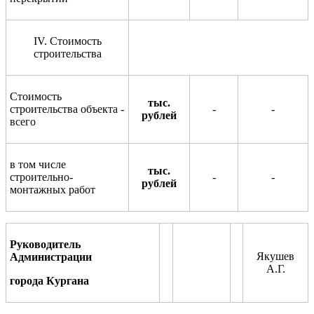
IV
. Стоимость
строительства
Стоимость
тыс.
строительства об
ъ
екта -
-
-
ру
б
лей
всего
в том числе
тыс.
строительно
-
-
-
ру
б
лей
монтажных работ
Руководител
ь
Якушев
Админ
и
страции
А.Г.
города Кургана