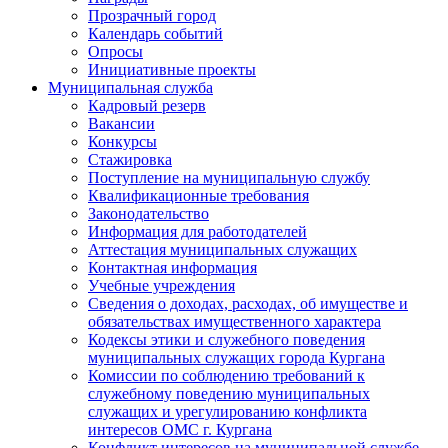
Прозрачный город
Календарь событий
Опросы
Инициативные проекты
Муниципальная служба
Кадровый резерв
Вакансии
Конкурсы
Стажировка
Поступление на муниципальную службу
Квалификационные требования
Законодательство
Информация для работодателей
Аттестация муниципальных служащих
Контактная информация
Учебные учреждения
Сведения о доходах, расходах, об имуществе и
обязательствах имущественного характера
Кодексы этики и служебного поведения
муниципальных служащих города Кургана
Комиссии по соблюдению требований к
служебному поведению муниципальных
служащих и урегулированию конфликта
интересов ОМС г. Кургана
Конфликт интересов на муниципальной службе