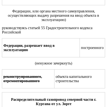
Федерации, или органа местного самоуправления,
осуществляющих выдачу разрешения на ввод объекта в
эксплуатацию)
руководствуясь статьей 55 Градостроительного кодекса
Росси
й
ской
Федерации, разрешает
ввод в
построенного
эксплуатацию
(
ненужное зачеркнуть
)
реконструированного
,
объекта капитального
отремонтированного
стро
и
тельства
Распределительный газопровод северной части г.
Кургана от ул. Зорге