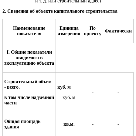
и т. д. или строительный адрес)
2. Сведения об объекте капитального строительства
Наименование
Единица
По
Фактич
е
ски
показ
а
теля
измер
е
ния
прое
к
ту
I
. Общие показатели
вводимого в
эксплуатацию объекта
Строительный объем
- вс
е
го,
куб. м
-
-
в том числе надзе
м
ной
куб. м
части
Общая площадь
кв.м.
-
-
здания