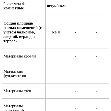
более чем 4-
штук/кв.м
комнатные
Общая площадь
жилых помещений (с
учетом
балконов,
кв.м
-
-
лоджий, в
е
ранд и
террас)
Материалы кро
в
ли
-
-
Материалы
-
-
фундаме
н
тов
Мат
е
риалы стен
-
-
Материалы
-
-
пе
р
екрытий