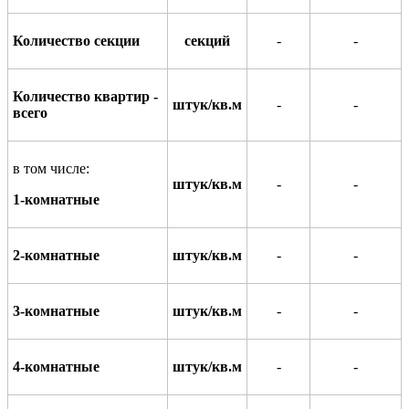
Количество секции
секций
-
-
Количество квартир -
штук/кв.м
-
-
всего
в том числе:
штук/кв.м
-
-
1-комнатные
2-комнатные
штук/кв.м
-
-
3-комнатные
штук/кв.м
-
-
4-комнатные
штук/кв.м
-
-