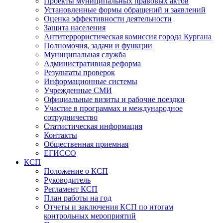
Проекты муниципальных правовых актов
Установленные формы обращений и заявлений
Оценка эффективности деятельности
Защита населения
Антитеррористическая комиссия города Кургана
Полномочия, задачи и функции
Муниципальная служба
Административная реформа
Результаты проверок
Информационные системы
Учрежденные СМИ
Официальные визиты и рабочие поездки
Участие в программах и международное
сотрудничество
Статистическая информация
Контакты
Общественная приемная
ЕГИССО
КСП
Положение о КСП
Руководитель
Регламент КСП
План работы на год
Отчеты и заключения КСП по итогам
контрольных мероприятий