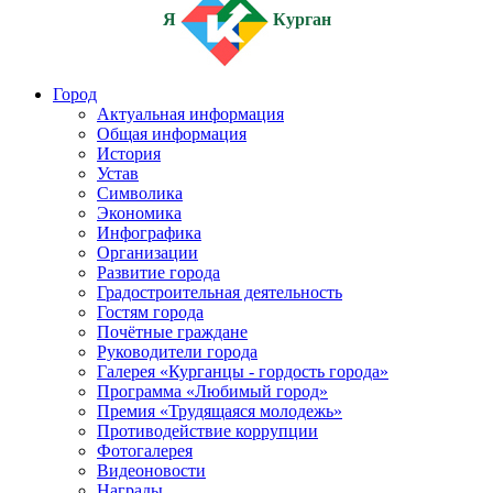
Я
Курган
Город
Актуальная информация
Общая информация
История
Устав
Символика
Экономика
Инфографика
Организации
Развитие города
Градостроительная деятельность
Гостям города
Почётные граждане
Руководители города
Галерея «Курганцы - гордость города»
Программа «Любимый город»
Премия «Трудящаяся молодежь»
Противодействие коррупции
Фотогалерея
Видеоновости
Награды