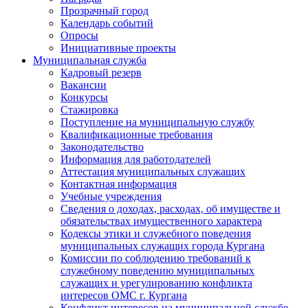
Прозрачный город
Календарь событий
Опросы
Инициативные проекты
Муниципальная служба
Кадровый резерв
Вакансии
Конкурсы
Стажировка
Поступление на муниципальную службу
Квалификационные требования
Законодательство
Информация для работодателей
Аттестация муниципальных служащих
Контактная информация
Учебные учреждения
Сведения о доходах, расходах, об имуществе и
обязательствах имущественного характера
Кодексы этики и служебного поведения
муниципальных служащих города Кургана
Комиссии по соблюдению требований к
служебному поведению муниципальных
служащих и урегулированию конфликта
интересов ОМС г. Кургана
Конфликт интересов на муниципальной службе