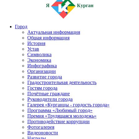
Я
Курган
Город
Актуальная информация
Общая информация
История
Устав
Символика
Экономика
Инфографика
Организации
Развитие города
Градостроительная деятельность
Гостям города
Почётные граждане
Руководители города
Галерея «Курганцы - гордость города»
Программа «Любимый город»
Премия «Трудящаяся молодежь»
Противодействие коррупции
Фотогалерея
Видеоновости
Награды