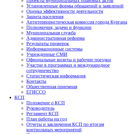
Проекты муниципальных правовых актов
Установленные формы обращений и заявлений
Оценка эффективности деятельности
Защита населения
Антитеррористическая комиссия города Кургана
Полномочия, задачи и функции
Муниципальная служба
Административная реформа
Результаты проверок
Информационные системы
Учрежденные СМИ
Официальные визиты и рабочие поездки
Участие в программах и международное
сотрудничество
Статистическая информация
Контакты
Общественная приемная
ЕГИССО
КСП
Положение о КСП
Руководитель
Регламент КСП
План работы на год
Отчеты и заключения КСП по итогам
контрольных мероприятий