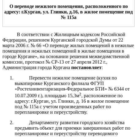
О переводе нежилого помещения, расположенного по
адресу: г.Курган, ул.
Глинки
, д.
16
,
в жилое помещение
под
№
115
а
В соответствии с Жилищным кодексом Российской
Федерации, решением Курганской городской Думы от 22
марта 2006 г. № 66 «О переводе жилых помещений в нежилые
помещения и нежилых помещений в жилые помещения в
городе Кургане», на основании решения межведомственной
комиссии, протокол № СР-13 от 27 апреля 2012 г.,
Администрация города Кургана
постановляет
:
Перевести нежилое помещение (кухня по
выкопировке Курганского филиала ФГУП
«Ростехинвентаризация-Федеральное БТИ» № 6344 от
2
10.07.2009 г.), площадью 15,3м
, расположенное по
адресу: г.Курган, ул. Глинки, д. 16 в жилое помещение
под № 115а с учетом произведенных работ по
перепланировке и переустройству.
Департаменту развития городского хозяйства
предъявить объект для приемки завершенных работ по
перепланировке и переустройству переводимого