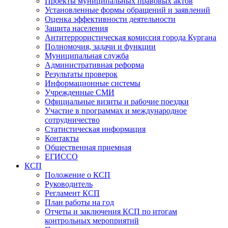
Проекты муниципальных правовых актов
Установленные формы обращений и заявлений
Оценка эффективности деятельности
Защита населения
Антитеррористическая комиссия города Кургана
Полномочия, задачи и функции
Муниципальная служба
Административная реформа
Результаты проверок
Информационные системы
Учрежденные СМИ
Официальные визиты и рабочие поездки
Участие в программах и международное
сотрудничество
Статистическая информация
Контакты
Общественная приемная
ЕГИССО
КСП
Положение о КСП
Руководитель
Регламент КСП
План работы на год
Отчеты и заключения КСП по итогам
контрольных мероприятий