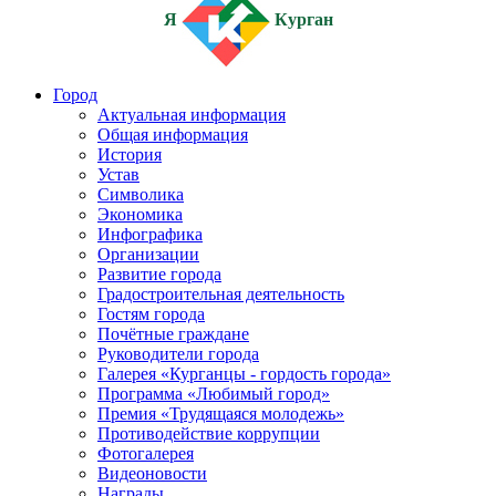
Я
Курган
Город
Актуальная информация
Общая информация
История
Устав
Символика
Экономика
Инфографика
Организации
Развитие города
Градостроительная деятельность
Гостям города
Почётные граждане
Руководители города
Галерея «Курганцы - гордость города»
Программа «Любимый город»
Премия «Трудящаяся молодежь»
Противодействие коррупции
Фотогалерея
Видеоновости
Награды