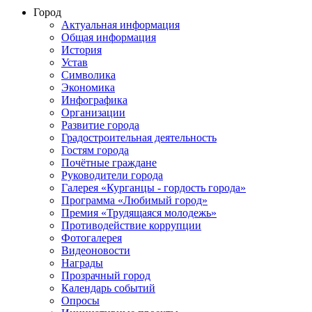
Город
Актуальная информация
Общая информация
История
Устав
Символика
Экономика
Инфографика
Организации
Развитие города
Градостроительная деятельность
Гостям города
Почётные граждане
Руководители города
Галерея «Курганцы - гордость города»
Программа «Любимый город»
Премия «Трудящаяся молодежь»
Противодействие коррупции
Фотогалерея
Видеоновости
Награды
Прозрачный город
Календарь событий
Опросы