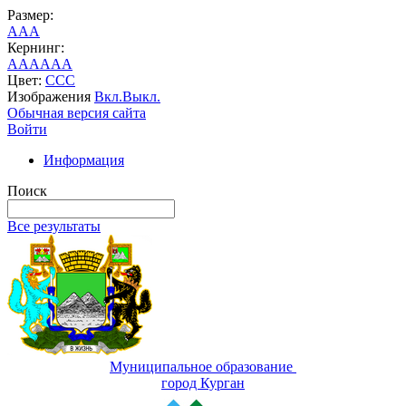
Размер:
A
A
A
Кернинг:
AA
AA
AA
Цвет:
C
C
C
Изображения
Вкл.
Выкл.
Обычная версия сайта
Войти
Информация
Поиск
Все результаты
Муниципальное образование
город Курган