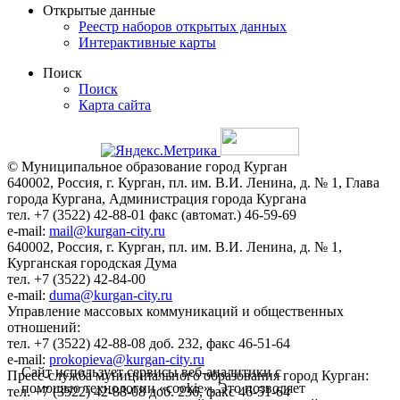
Открытые данные
Реестр наборов открытых данных
Интерактивные карты
Поиск
Поиск
Карта сайта
© Муниципальное образование город Курган
640002, Россия, г. Курган, пл. им. В.И. Ленина, д. № 1, Глава
города Кургана, Администрация города Кургана
тел. +7 (3522) 42-88-01 факс (автомат.) 46-59-69
e-mail:
mail@kurgan-city.ru
640002, Россия, г. Курган, пл. им. В.И. Ленина, д. № 1,
Курганская городская Дума
тел. +7 (3522) 42-84-00
e-mail:
duma@kurgan-city.ru
Управление массовых коммуникаций и общественных
отношений:
тел. +7 (3522) 42-88-08 доб. 232, факс 46-51-64
e-mail:
prokopieva@kurgan-city.ru
Сайт использует сервисы веб-аналитики с
Пресс-служба муниципального образования город Курган:
помощью технологии «cookie». Это позволяет
тел. +7 (3522) 42-88-08 доб. 236, факс 46-51-64