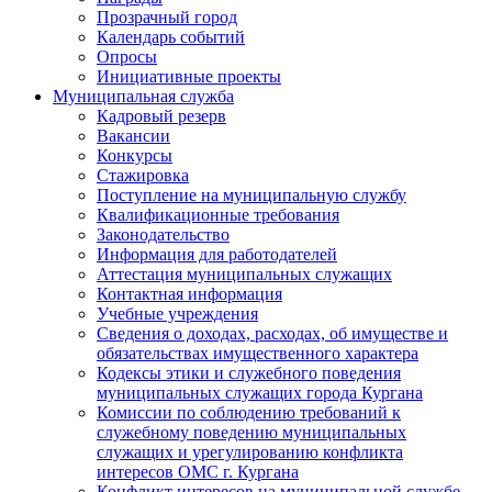
Прозрачный город
Календарь событий
Опросы
Инициативные проекты
Муниципальная служба
Кадровый резерв
Вакансии
Конкурсы
Стажировка
Поступление на муниципальную службу
Квалификационные требования
Законодательство
Информация для работодателей
Аттестация муниципальных служащих
Контактная информация
Учебные учреждения
Сведения о доходах, расходах, об имуществе и
обязательствах имущественного характера
Кодексы этики и служебного поведения
муниципальных служащих города Кургана
Комиссии по соблюдению требований к
служебному поведению муниципальных
служащих и урегулированию конфликта
интересов ОМС г. Кургана
Конфликт интересов на муниципальной службе