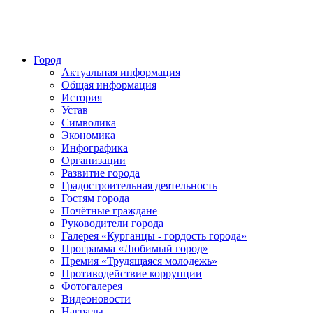
Город
Актуальная информация
Общая информация
История
Устав
Символика
Экономика
Инфографика
Организации
Развитие города
Градостроительная деятельность
Гостям города
Почётные граждане
Руководители города
Галерея «Курганцы - гордость города»
Программа «Любимый город»
Премия «Трудящаяся молодежь»
Противодействие коррупции
Фотогалерея
Видеоновости
Награды