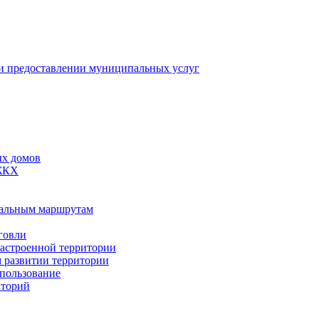
 предоставлении муниципальных услуг
ых домов
 ЖКХ
пальным маршрутам
говли
застроенной территории
м развитии территории
спользование
иторий