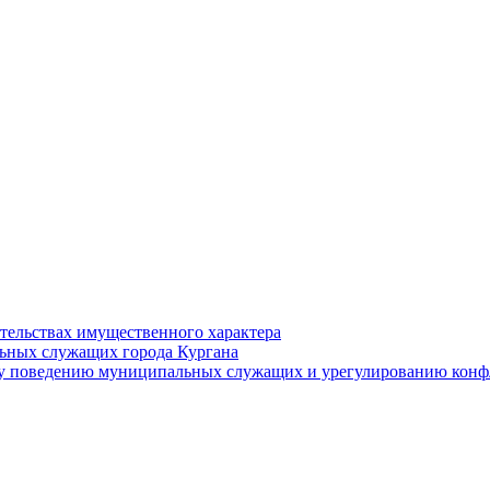
ательствах имущественного характера
ьных служащих города Кургана
у поведению муниципальных служащих и урегулированию конфл