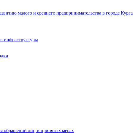
звитию малого и среднего предпринимательства в городе Курга
ов инфраструктуры
адки
ия обращений лиц и принятых мерах