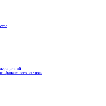
ество
 мероприятий
го финансового контроля