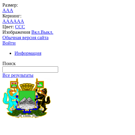
Размер:
A
A
A
Кернинг:
AA
AA
AA
Цвет:
C
C
C
Изображения
Вкл.
Выкл.
Обычная версия сайта
Войти
Информация
Поиск
Все результаты