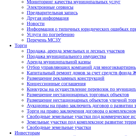
Мониторинг качества муниципальных услуг
Электронные сервисы
Предварительная запись
Другая информация
Новости
Информация о типичных юридических ошибках при
Услуги по погребению
Перечень МСЗУ
Торги
Продажа, аренда земельных и лесных участков
Продажа муниципального имущества
Аренда муниципальной казны
Отбор управляющих компаний для многоквартирн
Капитальный ремонт домов за счет средств фонда
Размещение рекламных конструкций
Концессионные соглашения
Конкурсы на осуществление перевозок по муници
Размещение нестационарных торговых объектов
Размещение нестационарных объектов уличной тор
Аукционы на право заключить договор о развитии 
Торги на право заключения договора о комплексно
Свободные земельные участки под коммерческое и
Земельные участки под комплексное развитие терр
Свободные земельные участки
Инвесторам