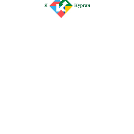
Я
Курган